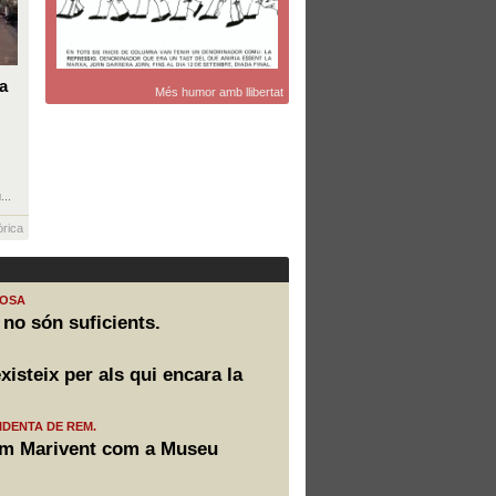
a
Més humor amb llibertat
...
òrica
COSA
no són suficients.
isteix per als qui encara la
IDENTA DE REM.
em Marivent com a Museu