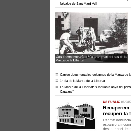
l'alcalde de Sant Martí Vell
Valls commemorarà el 50è aniversari del pas de la
Marxa de la Llibertat
Canigó documenta les columnes de la Marxa de la 
1r dia de la Marxa de la Llibertat
La Marxa de la Llibertat: "Cinquanta anys del prim
Catalans"
ÚS PÚBLIC
05/08/
Recuperem M
recuperi la
L'entitat denuncia
espanyola incompl
destinar part del 