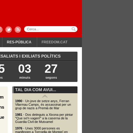
RES-PÚBLICA
FREEDOM.CAT
ALIATS I EXILIATS POLÍTICS
5
03
28
es
minuts
segons
TAL DIA COM AVUI...
em
1990
- Un jove de setze anys, Ferran
Vilarmau Camps, és assassinat per un
ns
grup de nazis a Premià de Mar
1981
- Dos detinguts a Xixona per pintar
ue
"Que se'n vagen!" a la caserna de la
Guardia Civil de Mutxamel
1976
- Unes 3000 persones es
manifesten a Torroella de Montgrí en