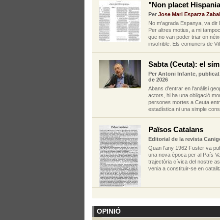
"Non placet Hispani
Per
Jose Mari Esparza Zaba
No m'agrada Espanya, va dir 
Per altres motius, a mi tampo
que no van poder triar on néix
insofrible. Els comuners de Vil
Sabta (Ceuta): el sí
Per Antoni Infante, publicat
de 2026
Abans d'entrar en l'anàlisi geo
actors, hi ha una obligació mor
persones mortes a Ceuta entre 
estadística ni una simple cons
Països Catalans
Editorial de la revista Cani
Quan l'any 1962 Fuster va pub
una nova època per al País Val
trajectòria cívica del nostre as
venia a constituir-se en catali
OPINIÓ