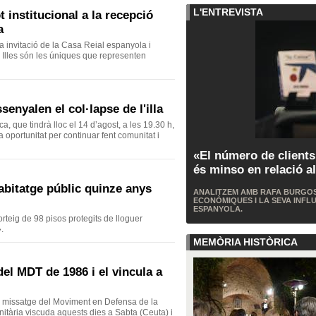
L'ENTREVISTA
 institucional a la recepció
a
a invitació de la Casa Reial espanyola i
s Illes són les úniques que representen
enyalen el col·lapse de l'illa
, que tindrà lloc el 14 d’agost, a les 19.30 h,
 oportunitat per continuar fent comunitat i
«El número de clients
és minso en relació al
abitatge públic quinze anys
ANALITZEM AMB RAFA BURGOS E
ECONÒMIQUES I LA SEVA INFLU
ESPANYOLA.
rteig de 98 pisos protegits de lloguer
.
MEMÒRIA HISTÒRICA
del MDT de 1986 i el vincula a
l missatge del Moviment en Defensa de la
nitària viscuda aquests dies a Sabta (Ceuta) i