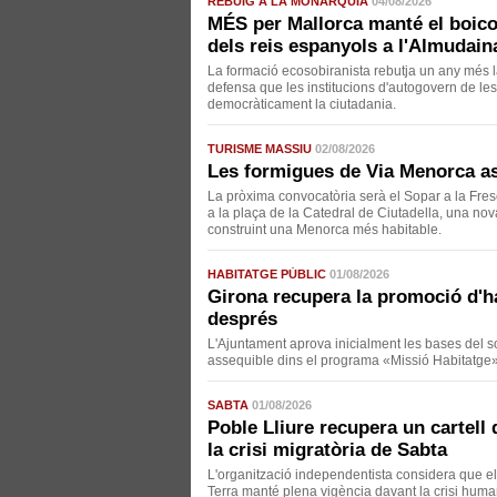
REBUIG A LA MONARQUIA
04/08/2026
MÉS per Mallorca manté el boicot
dels reis espanyols a l'Almudain
La formació ecosobiranista rebutja un any més l
defensa que les institucions d'autogovern de le
democràticament la ciutadania.
TURISME MASSIU
02/08/2026
Les formigues de Via Menorca ass
La pròxima convocatòria serà el Sopar a la Fresca
a la plaça de la Catedral de Ciutadella, una nova
construint una Menorca més habitable.
HABITATGE PÚBLIC
01/08/2026
Girona recupera la promoció d'h
després
L'Ajuntament aprova inicialment les bases del so
assequible dins el programa «Missió Habitatge»
SABTA
01/08/2026
Poble Lliure recupera un cartell 
la crisi migratòria de Sabta
L'organització independentista considera que e
Terra manté plena vigència davant la crisi huma