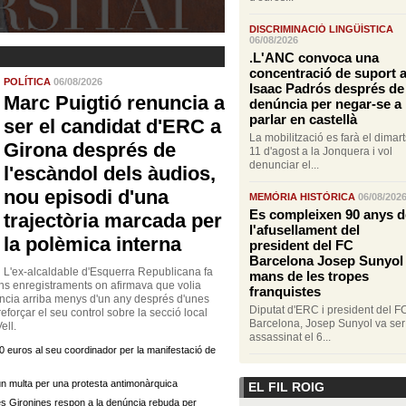
onal
DISCRIMINACIÓ LINGÜÍSTICA
06/08/2026
.L'ANC convoca una
concentració de suport 
POLÍTICA
06/08/2026
Isaac Padrós després de 
Marc Puigtió renuncia a
denúncia per negar-se a
parlar en castellà
ser el candidat d'ERC a
La mobilització es farà el dimart
Girona després de
11 d'agost a la Jonquera i vol
denunciar el...
l'escàndol dels àudios,
nou episodi d'una
MEMÒRIA HISTÒRICA
06/08/202
Es compleixen 90 anys d
trajectòria marcada per
l'afusellament del
la polèmica interna
president del FC
Barcelona Josep Sunyol
L'ex-alcaldable d'Esquerra Republicana fa
mans de les tropes
uns enregistraments on afirmava que volia
franquistes
núncia arriba menys d'un any després d'unes
Diputat d'ERC i president del F
eforçar el seu control sobre la secció local
Barcelona, Josep Sunyol va ser
Vell.
assassinat el 6...
 euros al seu coordinador per la manifestació de
'un multa per una protesta antimonàrquica
EL FIL ROIG
 Gironines respon a la denúncia rebuda per