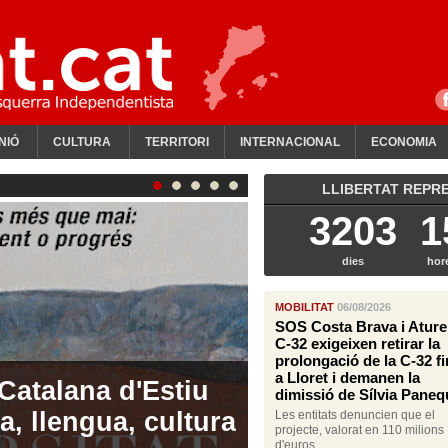
NIÓ
CULTURA
TERRITORI
INTERNACIONAL
ECONOMIA
LLIBERTAT REPRES
3203
1
dies
hor
MOBILITAT
06/08/2026
SOS Costa Brava i Atur
C-32 exigeixen retirar la
Cançó de Canet de
prolongació de la C-32 fi
a Lloret i demanen la
.000 persones en
dimissió de Sílvia Paneq
ultura i
Les entitats denuncien que el
projecte, valorat en 110 milions
d'euros...