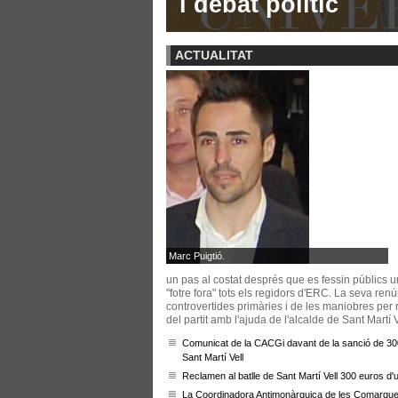
ns incendis
d'informació
reivindicació naci
ACTUALITAT
Marc Puigtió.
un pas al costat després que es fessin públics 
"fotre fora" tots els regidors d'ERC. La seva re
controvertides primàries i de les maniobres per r
del partit amb l'ajuda de l'alcalde de Sant Martí 
Comunicat de la CACGi davant de la sanció de 300
Sant Martí Vell
Reclamen al batlle de Sant Martí Vell 300 euros d
La Coordinadora Antimonàrquica de les Comarques