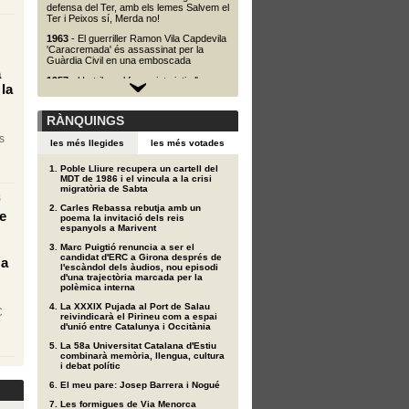
defensa del Ter, amb els lemes Salvem el
Ter i Peixos sí, Merda no!
1963
- El guerriller Ramon Vila Capdevila
'Caracremada' és assassinat per la
Guàrdia Civil en una emboscada
a
1957
- Un tribunal franquista jutja l'ex-
la
dirigent del PSUC Joan Comorera.
1954
- Les institucions polítiques
RÀNQUINGS
catalanes a l'exili escolleixen Josep
Tarradellas a Mèxic com a president de
s
les més llegides
les més votades
la Generalitat
1936
- L'exèrcit republicà, comandat per
Poble Lliure recupera un cartell del
Alberto Bayo, allibera l'illa de Formentera,
MDT de 1986 i el vincula a la crisi
ocupada pels feixistes
migratòria de Sabta
6
Carles Rebassa rebutja amb un
e
poema la invitació dels reis
espanyols a Marivent
Marc Puigtió renuncia a ser el
candidat d'ERC a Girona després de
 a
l'escàndol dels àudios, nou episodi
d'una trajectòria marcada per la
polèmica interna
La XXXIX Pujada al Port de Salau
C
reivindicarà el Pirineu com a espai
d'unió entre Catalunya i Occitània
La 58a Universitat Catalana d'Estiu
combinarà memòria, llengua, cultura
i debat polític
El meu pare: Josep Barrera i Nogué
Les formigues de Via Menorca