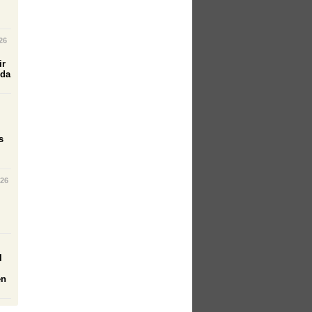
26
ir
ida
s
026
l
en