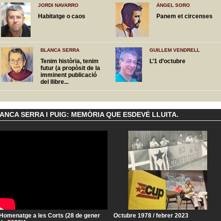
JORDI NAVARRO
ÀNGEL SORO
Habitatge o caos
Panem et circenses
BLANCA SERRA
GUILLEM VENDRELL
Tenim història, tenim
L’1 d’octubre
futur (a propòsit de la
imminent publicació
del llibre...
NCA SERRA I PUIG: MEMÒRIA QUE ESDEVÉ LLUITA.
Homenatge a les Corts (28 de gener
Octubre 1978 / febrer 2023