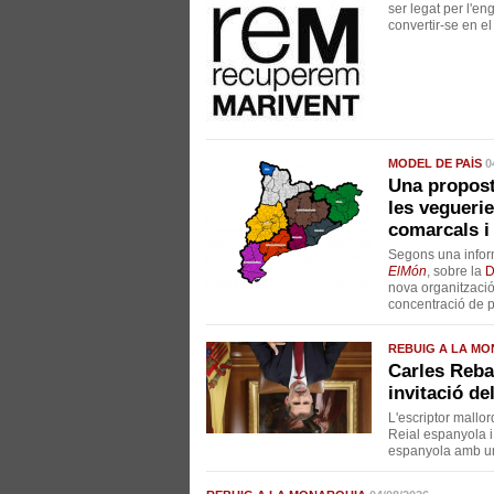
ser legat per l'en
convertir-se en el
MODEL DE PAÍS
0
Una proposta
les veguerie
comarcals i 
Segons una inform
ElMón
, sobre la
D
nova organització 
concentració de p
REBUIG A LA M
Carles Reba
invitació de
L'escriptor mallor
Reial espanyola i
espanyola amb uns