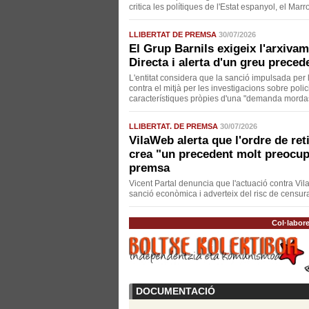
critica les polítiques de l'Estat espanyol, el Mar
LLIBERTAT DE PREMSA
30/07/2026
El Grup Barnils exigeix l'arxivam
Directa i alerta d'un greu preced
L'entitat considera que la sanció impulsada pe
contra el mitjà per les investigacions sobre polic
característiques pròpies d'una "demanda morda
LLIBERTAT. DE PREMSA
30/07/2026
VilaWeb alerta que l'ordre de ret
crea "un precedent molt preocupan
premsa
Vicent Partal denuncia que l'actuació contra Vil
sanció econòmica i adverteix del risc de censura
Col·labor
DOCUMENTACIÓ