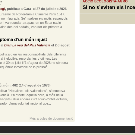
ACCIÓ ECOLOGISTA-AGRÓ
a"
Si no s’eviten els ince
legi
, publicat a Gara el 27 de juliol de 2026
Erasme de Rotterdam a Cisneros l'any 1517.
c no m'agrada. Se'n salven els molts espanyols
er i van quedar atrapats en un Estat nació
lalar, des del cadafal, van ser els primers a...
mptoma d’un món injust
 al
Diari La veu del País Valencià
el 2 d'agost
política o en les responsabilitats dels diferents
al ineludible: recordar les víctimes. Les
el 30 de juliol i l'1 d'agost de 2026 no són una
eqüència inevitable de la pressió...
gó, núm. 462 (14 d'agost de 1976)
licar "Nosaltres, els valencians", s'encetava
encià. En efecte: aquella obra, a més de la
sagista i d'un encara curt equip d'intel·lectuals,
tzador d'una voluntat nacional que...
Més articles de documentació