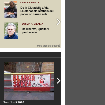
CARLES BENÍTEZ
JORDI MARTÍ FONT
De la Ciutadella a Via
Joan Rocamora, a
Laietana: els símbols del
el puny clos
poder no cauen sols
JOSEP A. VILALTA
CARLES SASTRE
De llibertat, igualtat i
Agustín Rueda, 197
pastisseria.
Més articles d'opinió
Sant Jordi 2026
Eleccions Parlament de la Repúbli