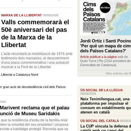
MARXA DE LA LLIBERTAT
05/08/2026
Valls commemorarà el
50è aniversari del pas
de la Marxa de la
Jordi Ortiz i Santi Pocin
Llibertat
'Per què un mapa de cim
dels Països Catalans?'
L'acte recordarà la mobilització de 1976 amb
Article publicat a la pàgina
web de
testimonis dels marxaires, el descobriment
Quim Torra i Pla (131è president de 
d'una placa commemorativa i una actuació
Generalitat de Catalunya)
musical a la Font de la Llibertat
Més articles del fil
Llibertat a Catalunya Nord
er gran acte de desobediència civil dels Països
ÚS SOCIAL DE LA LLEGUA
06/08/2026
Neix Tenimllengua.cat, una
2026
plataforma per impulsar el
arivent reclama que el palau
consum en establiments qu
atenen en català
 funció de Museu Saridakis
 que la residència d'estiu de la família reial
ÚS SOCIAL DEL CATALÀ
06/08/2
eix la voluntat del seu propietari i proposa
La CUP vincula la defensa d
recinte a habitatge protegit. Recorda que va
català amb un canvi del