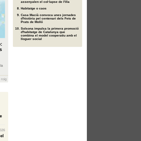
assenyalen el col·lapse de l'illa
Habitatge o caos
Casa Macià convoca unes jornades
d'història pel centenari dels Fets de
Prats de Molló
Solsona impulsa la primera promoció
d'habitatge de Catalunya que
combina el model cooperatiu amb el
lloguer social
o:
s
la
 roig
e
026
el