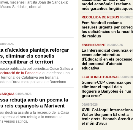
ginyer, mecenes i artista Joan de Saridakis:
model econòmic i reclama
 Museu Saridakis, obert al...
més garanties lingüístiques
RECOLLIDA DE RESIUS
06/08/20
Fem Vendrell reclama
mesures urgents per correg
les deficiències en la recoll
de residus
4/08/2026
ENSENYAMENT
06/08/2026
 d'alcaldes planteja reforçar
La Intersindical denuncia el
«caos administratiu»
s, eliminar els consells
d'Educació en els processo
reequilibrar el territori
del personal d'atenció
educativa
ació publicada pel periodista Quico Sallés a
eclaració de la Panadella
que defensa una
LLUITA INSTITUCIONAL
06/08/2
territorial de Catalunya per frenar la
oder a l'àrea metropolitana de Barcelona.
Sumem-CUP denuncia que
eliminar el topall dels
lloguers a Banyoles és "un
ONARQUIA
04/08/2026
greu error"
ssa rebutja amb un poema la
06/08/2026
ls reis espanyols a Marivent
XVIII Col·loqui Internaciona
quí declina assistir a la recepció de la Casa
Walter Benjamin El dret a
 expressa el seu rebuig a la monarquia
tenir drets. Hannah Arendt 
 versos satírics.
el món d’avui