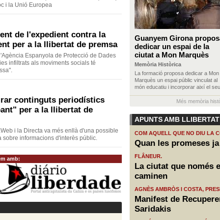
roc i la Unió Europea
ent de l'expedient contra la
Guanyem Girona propos
ent per a la llibertat de premsa
dedicar un espai de la
ciutat a Mon Marquès
r l'Agència Espanyola de Protecció de Dades
ies infiltrats als moviments socials té
Memòria Històrica
ssa".
La formació proposa dedicar a Mon
Marquès un espai públic vinculat al
món educatiu i incorporar així el seu
irar continguts periodístics
Més memòria hist
t" per a la llibertat de
APUNTS AMB LLIBERTAT
aWeb i la Directa va més enllà d'una possible
COM AQUELL QUE NO DIU LA 
 sobre informacions d'interès públic.
Quan les promeses ja 
FLÂNEUR.
em amb:
La ciutat que només ex
caminen
AGNÈS AMBRÒS I COSTA, PRES
Manifest de Recuper
Saridakis