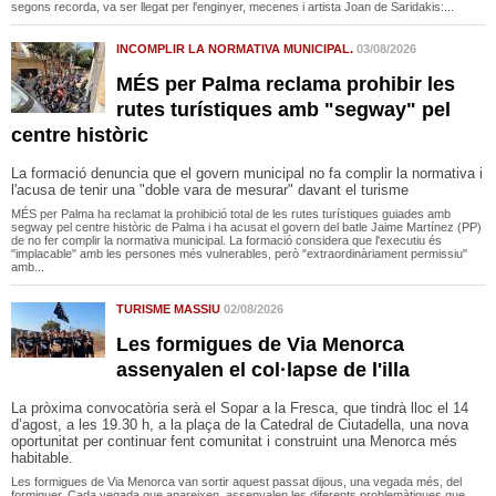
segons recorda, va ser llegat per l'enginyer, mecenes i artista Joan de Saridakis:...
INCOMPLIR LA NORMATIVA MUNICIPAL.
03/08/2026
MÉS per Palma reclama prohibir les
rutes turístiques amb "segway" pel
centre històric
La formació denuncia que el govern municipal no fa complir la normativa i
l'acusa de tenir una "doble vara de mesurar" davant el turisme
MÉS per Palma ha reclamat la prohibició total de les rutes turístiques guiades amb
segway pel centre històric de Palma i ha acusat el govern del batle Jaime Martínez (PP)
de no fer complir la normativa municipal. La formació considera que l'executiu és
"implacable" amb les persones més vulnerables, però "extraordinàriament permissiu"
amb...
TURISME MASSIU
02/08/2026
Les formigues de Via Menorca
assenyalen el col·lapse de l'illa
La pròxima convocatòria serà el Sopar a la Fresca, que tindrà lloc el 14
d’agost, a les 19.30 h, a la plaça de la Catedral de Ciutadella, una nova
oportunitat per continuar fent comunitat i construint una Menorca més
habitable.
Les formigues de Via Menorca van sortir aquest passat dijous, una vegada més, del
formiguer. Cada vegada que apareixen, assenyalen les diferents problemàtiques que