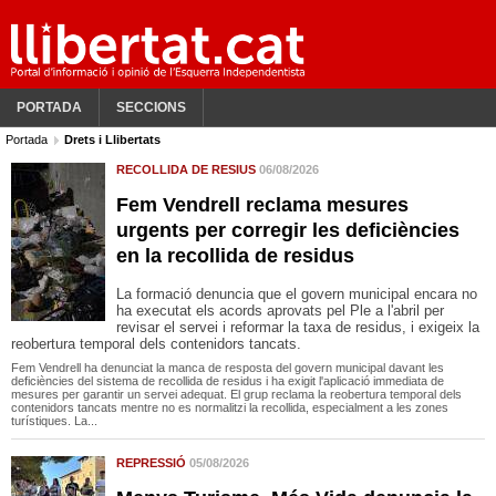
PORTADA
SECCIONS
Portada
Drets i Llibertats
RECOLLIDA DE RESIUS
06/08/2026
Fem Vendrell reclama mesures
urgents per corregir les deficiències
en la recollida de residus
La formació denuncia que el govern municipal encara no
ha executat els acords aprovats pel Ple a l'abril per
revisar el servei i reformar la taxa de residus, i exigeix la
reobertura temporal dels contenidors tancats.
Fem Vendrell ha denunciat la manca de resposta del govern municipal davant les
deficiències del sistema de recollida de residus i ha exigit l'aplicació immediata de
mesures per garantir un servei adequat. El grup reclama la reobertura temporal dels
contenidors tancats mentre no es normalitzi la recollida, especialment a les zones
turístiques. La...
REPRESSIÓ
05/08/2026