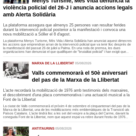
Menys Turisme, Més Vida denuncia la
violència policial del 26-J i anuncia accions legals
amb Alerta Solidària
La plataforma assegura que almenys 25 persones van resultar ferides
durant la intervenció policial posterior a la manifestació i convoca una
nova mobilització a Sóller el 8 d'agost.
La plataforma Menys Turisme, Més Vida i Alerta Solidària han anunciat aquest dimecres
les accions que emprendran arran de la intervenció policial que va tenir lloc després de
la manifestació del passat 26 de juliol a Palma. En una roda de premsa, les dues
organitzacions han denunciat el que qualifiquen de "brutalitat policial" i han exigit que...
MARXA DE LA LLIBERTAT
05/08/2026
Valls commemorarà el 50è aniversari
del pas de la Marxa de la Llibertat
L'acte recordarà la mobilització de 1976 amb testimonis dels marxaires,
el descobriment d'una placa commemorativa i una actuació musical a la
Font de la Llibertat
La ciutat de Valls commemorarà el pròxim 4 de setembre el cinquantenari del pas de la
Marxa de la Llibertat, una de les mobilitzacions més emblemàtiques de la Transició als
Països Catalans. L'acte tindrà lloc a les set del vespre a la plaça del Carme, davant la
coneguda Font de la Llibertat, nom que aquest espai va rebre durant l'estiu de 1976...
ANTITAURINS
05/08/2026