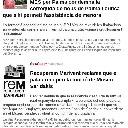
MÉS per Palma condemna la
correguda de bous de Palma i critica
que s'hi permeti l'assistència de menors
La formació ecosobiranista acusa el PP i Vox de revertir les limitacions
aprovades els darrers anys i reivindica una ciutat «digna i orgullosament
antitaurina»
MÉS per Palma ha condemnat la correguda de bous prevista per aquest dimecres, 6
d'agost, a la plaça de toros de Palma i ha denunciat el que considera una contradicció
entre el reconeixement de Palma com a Ciutat Amiga de la Infància i el fet que els
menors puguin assistir a un espectacle taurí després dels canvis legislatius impulsats
pel Govern...
ÚS PÚBLIC
05/08/2026
Recuperem Marivent reclama que el
palau recuperi la funció de Museu
Saridakis
L'entitat denuncia que la residència d'estiu de la família
reial espanyola incompleix la voluntat del seu propietari i
proposa destinar part del recinte a habitatge protegit. Recorda que va
ser legat per l'enginyer, mecenes i artista Joan de Saridakis: convertir-se
en el Museu Saridakis, obert al conjunt de la ciutadania.
L'entitat Recuperem Marivent (ReM) ha fet públic un nou manifest coincidint amb
l'estada estiuenca de la família reial a Mallorca en què reclama que el Palau de Marivent
deixi de ser residència de vacances dels Borbons i recuperi la funció per a la qual,