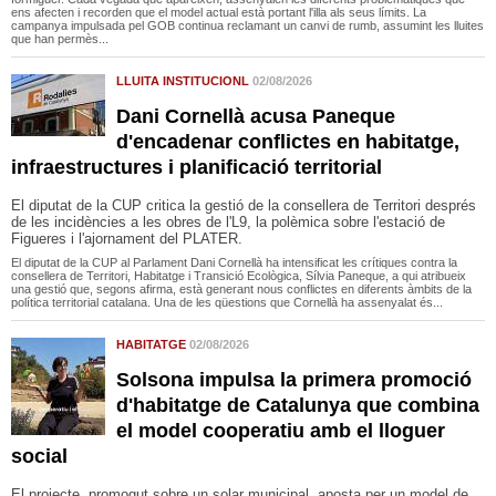
ens afecten i recorden que el model actual està portant l'illa als seus límits. La
campanya impulsada pel GOB continua reclamant un canvi de rumb, assumint les lluites
que han permès...
LLUITA INSTITUCIONL
02/08/2026
Dani Cornellà acusa Paneque
d'encadenar conflictes en habitatge,
infraestructures i planificació territorial
El diputat de la CUP critica la gestió de la consellera de Territori després
de les incidències a les obres de l'L9, la polèmica sobre l'estació de
Figueres i l'ajornament del PLATER.
El diputat de la CUP al Parlament Dani Cornellà ha intensificat les crítiques contra la
consellera de Territori, Habitatge i Transició Ecològica, Sílvia Paneque, a qui atribueix
una gestió que, segons afirma, està generant nous conflictes en diferents àmbits de la
política territorial catalana. Una de les qüestions que Cornellà ha assenyalat és...
HABITATGE
02/08/2026
Solsona impulsa la primera promoció
d'habitatge de Catalunya que combina
el model cooperatiu amb el lloguer
social
El projecte, promogut sobre un solar municipal, aposta per un model de