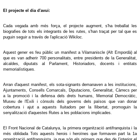
El projecte el dia d'avui:
Cada vegada amb més força, el projecte augment, s'ha treballat les
biografies de tots els integrants de les rutes, s'han traçat per tal que es
puguin seguir a través de l'aplicació Wikiloc.
Aquest gener es feu públic un manifest a Vilamaniscle (Alt Empordà) al
que es van adherir 700 personalitats, entre presidents de la Generalitat,
alcaldes, diputats al Parlament, Historiadors, docents i entitats
memorialístiques.
Arran d'aquest manifest, els sota-signants demanaven a les institucions,
Ajuntaments, Consells Comarcals, Diputacions, Generalitat, Càrrecs per
a la promoció i la defensa dels drets humans, Memorial Democràtic,
Museu de l'Exili i cònsols dels governs dels països que van donar
cobertura i ajut a aquests lluitadors per la llibertat, promoguin la
senyalització d'aquestes Rutes a les poblacions implicades.
El Front Nacional de Catalunya, la primera organització antifranquista i la
més oblidada Tots aquests herois i heroïnes que formaven part la 1a
organització antifranquista, ja que són els primers que des de l’interior el