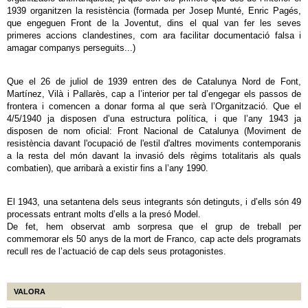
1939 organitzen la resistència (formada per Josep Munté, Enric Pagés,
que engeguen Front de la Joventut, dins el qual van fer les seves
primeres accions clandestines, com ara facilitar documentació falsa i
amagar companys perseguits...)
Que el 26 de juliol de 1939 entren des de Catalunya Nord de Font,
Martínez, Vilà i Pallarès, cap a l’interior per tal d’engegar els passos de
frontera i comencen a donar forma al que serà l’Organització. Que el
4/5/1940 ja disposen d’una estructura política, i que l’any 1943 ja
disposen de nom oficial: Front Nacional de Catalunya (Moviment de
resistència davant l'ocupació de l'estil d'altres moviments contemporanis
a la resta del món davant la invasió dels règims totalitaris als quals
combatien), que arribarà a existir fins a l’any 1990.
El 1943, una setantena dels seus integrants són detinguts, i d’ells són 49
processats entrant molts d’ells a la presó Model.
De fet, hem observat amb sorpresa que el grup de treball per
commemorar els 50 anys de la mort de Franco, cap acte dels programats
recull res de l’actuació de cap dels seus protagonistes.
VALORA