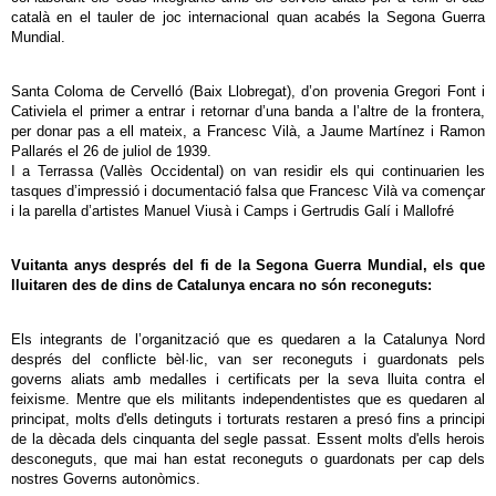
català en el tauler de joc internacional quan acabés la Segona Guerra
Mundial.
Santa Coloma de Cervelló (Baix Llobregat), d’on provenia Gregori Font i
Cativiela el primer a entrar i retornar d’una banda a l’altre de la frontera,
per donar pas a ell mateix, a Francesc Vilà, a Jaume Martínez i Ramon
Pallarés el 26 de juliol de 1939.
I a Terrassa (Vallès Occidental) on van residir els qui continuarien les
tasques d’impressió i documentació falsa que Francesc Vilà va començar
i la parella d’artistes Manuel Viusà i Camps i Gertrudis Galí i Mallofré
Vuitanta anys després del fi de la Segona Guerra Mundial, els que
lluitaren des de dins de Catalunya encara no són reconeguts:
Els integrants de l’organització que es quedaren a la Catalunya Nord
després del conflicte bèl·lic, van ser reconeguts i guardonats pels
governs aliats amb medalles i certificats per la seva lluita contra el
feixisme. Mentre que els militants independentistes que es quedaren al
principat, molts d'ells detinguts i torturats restaren a presó fins a principi
de la dècada dels cinquanta del segle passat. Essent molts d'ells herois
desconeguts, que mai han estat reconeguts o guardonats per cap dels
nostres Governs autonòmics.