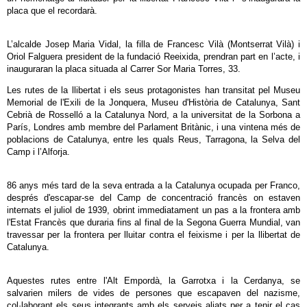
placa que el recordarà.
L’alcalde Josep Maria Vidal, la filla de Francesc Vilà (Montserrat Vilà) i
Oriol Falguera president de la fundació Reeixida, prendran part en l’acte, i
inauguraran la placa situada al Carrer Sor Maria Torres, 33.
Les rutes de la llibertat i els seus protagonistes han transitat pel Museu
Memorial de l'Exili de la Jonquera, Museu d'Història de Catalunya, Sant
Cebrià de Rosselló a la Catalunya Nord, a la universitat de la Sorbona a
París, Londres amb membre del Parlament Britànic, i una vintena més de
poblacions de Catalunya, entre les quals Reus, Tarragona, la Selva del
Camp i l’Alforja.
86 anys més tard de la seva entrada a la Catalunya ocupada per Franco,
després d'escapar-se del Camp de concentració francès on estaven
internats el juliol de 1939, obrint immediatament un pas a la frontera amb
l'Estat Francès que duraria fins al final de la Segona Guerra Mundial, van
travessar per la frontera per lluitar contra el feixisme i per la llibertat de
Catalunya.
Aquestes rutes entre l'Alt Empordà, la Garrotxa i la Cerdanya, se
salvarien milers de vides de persones que escapaven del nazisme,
col·laborant els seus integrants amb els serveis aliats per a tenir el cas