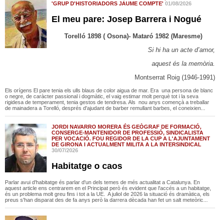
'GRUP D'HISTORIADORS JAUME COMPTE'
01/08/2026
El meu pare: Josep Barrera i Nogué
Torelló 1898 ( Osona)- Mataró 1982 (Maresme)
Si hi ha un acte d’amor,
aquest és la memòria.
Montserrat Roig (1946-1991)
Els orígens El pare tenia els ulls blaus de color aigua de mar. Era una persona de blanc
o negre, de caràcter passional i dogmàtic, el vaig estimar molt perquè tot i la seva
rigidesa de temperament, tenia gestos de tendresa. Als nou anys començà a treballar
de mainadera a Torelló, després d'ajudant de barber remullant barbes, el coneixien...
JORDI NAVARRO MORERA ÉS GEÒGRAF DE FORMACIÓ,
CONSERGE-MANTENIDOR DE PROFESSIÓ, SINDICALISTA
PER VOCACIÓ. FOU REGIDOR DE LA CUP A L'AJUNTAMENT
DE GIRONA I ACTUALMENT MILITA A LA INTERSINDICAL
30/07/2026
Habitatge o caos
Parlar avui d'habitatge és parlar d'un dels temes de més actualitat a Catalunya. En
aquest article ens centrarem en el Principat però és evident que l'accés a un habitatge,
és un problema molt greu fins i tot a la UE. A juliol de 2026 la situació és dramàtica, els
preus s'han disparat des de fa anys però la darrera dècada han fet un salt meteòric...