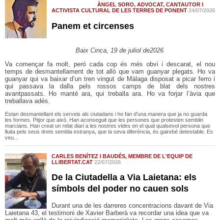
ÀNGEL SORO, ADVOCAT, CANTAUTOR I
ACTIVISTA CULTURAL DE LES TERRES DE PONENT
24/07/2026
Panem et circenses
Baix Cinca, 19 de juliol de2026
Va començar fa molt, però cada cop és més obvi i descarat, el nou
temps de desmantellament de tot allò que vam guanyar plegats. Ho va
guanyar qui va baixar d’un tren vingut de Màlaga disposat a picar ferro i
qui passava la dalla pels rossos camps de blat dels nostres
avantpassats. Ho manté ara, qui treballa ara. Ho va forjar l’àvia que
treballava adés.
Estan desmantellant els serveis als ciutadans i ho fan d'una manera que ja no guarda
les formes. Pitjor que això. Han aconseguit que les persones que protesten semblin
marcians. Han creat un relat diari a les nostres vides en el qual qualsevol persona que
lluita pels seus drets sembla estranya, que la seva diferència, és gairebé detestable. Es
veu...
CARLES BENÍTEZ I BAUDÉS, MEMBRE DE L'EQUIP DE
LLIBERTAT.CAT
22/07/2026
De la Ciutadella a Via Laietana: els
símbols del poder no cauen sols
Durant una de les darreres concentracions davant de Via
Laietana 43, el testimoni de Xavier Barberà va recordar una idea que va