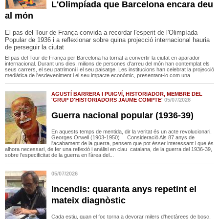
L'Olimpíada que Barcelona encara deu
al món
El pas del Tour de França convida a recordar l'esperit de l'Olimpíada
Popular de 1936 i a reflexionar sobre quina projecció internacional hauria
de perseguir la ciutat
El pas del Tour de França per Barcelona ha tornat a convertir la ciutat en aparador
internacional. Durant uns dies, milions de persones d'arreu del món han contemplat els
seus carrers, el seu patrimoni i el seu paisatge. Les institucions han celebrat la projecció
mediàtica de l'esdeveniment i el seu impacte econòmic, presentant-lo com una...
AGUSTÍ BARRERA I PUIGVÍ, HISTORIADOR, MEMBRE DEL
'GRUP D'HISTORIADORS JAUME COMPTE'
05/07/2026
Guerra nacional popular (1936-39)
En aquests temps de mentida, dir la veritat és un acte revolucionari.
Georges Orwell (1903-1950) Consideració Als 87 anys de
l'acabament de la guerra, pensem que pot ésser interessant i que és
alhora necessari, de fer una reflexió i anàlisi en clau catalana, de la guerra del 1936-39,
sobre l'especificitat de la guerra en l'àrea del...
05/07/2026
Incendis: quaranta anys repetint el
mateix diagnòstic
Cada estiu, quan el foc torna a devorar milers d'hectàrees de bosc,