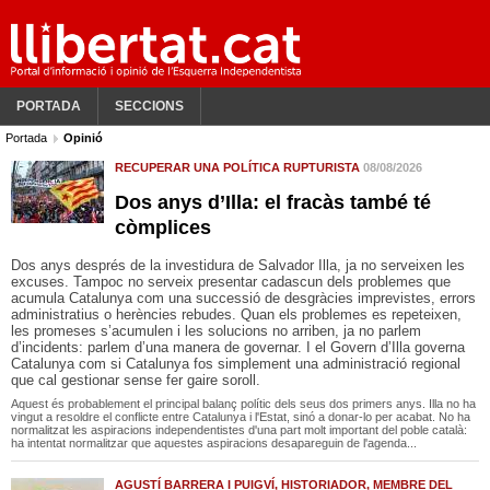
PORTADA
SECCIONS
Portada
Opinió
RECUPERAR UNA POLÍTICA RUPTURISTA
08/08/2026
Dos anys d’Illa: el fracàs també té
còmplices
Dos anys després de la investidura de Salvador Illa, ja no serveixen les
excuses. Tampoc no serveix presentar cadascun dels problemes que
acumula Catalunya com una successió de desgràcies imprevistes, errors
administratius o herències rebudes. Quan els problemes es repeteixen,
les promeses s’acumulen i les solucions no arriben, ja no parlem
d’incidents: parlem d’una manera de governar. I el Govern d’Illa governa
Catalunya com si Catalunya fos simplement una administració regional
que cal gestionar sense fer gaire soroll.
Aquest és probablement el principal balanç polític dels seus dos primers anys. Illa no ha
vingut a resoldre el conflicte entre Catalunya i l'Estat, sinó a donar-lo per acabat. No ha
normalitzat les aspiracions independentistes d'una part molt important del poble català:
ha intentat normalitzar que aquestes aspiracions desapareguin de l'agenda...
AGUSTÍ BARRERA I PUIGVÍ, HISTORIADOR, MEMBRE DEL