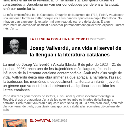
molt més enllà de la reivindicació memorialista. Les grans casernes
construïdes a Barcelona no van ser concebudes per defensar la ciutat,
sinó per controlar-la.
La més emblemàtica fou la Ciutadella. Després de la derrota de 1714, Felip V va aixecar
una immensa fortalesa militar perquè els seus canons apuntessin cap a Barcelona. No
miraven cap a un enemic exterior; miraven cap als carrers de la ciutat. Era un
instrument de dominació destinat a recordar permanentment qui exercia el poder. Durant
més d'un...
LA LLENGUA COM A EINA DE COMBAT
22/07/2026
Josep Vallverdú, una vida al servei de
la llengua i la literatura catalanes
La mort de
Josep Vallverdú i Aixalà
(Lleida, 9 de juliol de 1923 – 21 de
juliol de 2026) tanca una de les trajectòries més llargues, fecundes i
influents de la literatura catalana contemporània. Amb més d'un segle de
vida, Vallverdú deixa una obra immensa que abraça la narrativa, l'assaig,
la traducció, les memòries i, especialment, la literatura infantil i juvenil,
un gènere que va contribuir decisivament a dignificar i consolidar les
lletres catalanes.
Per a diverses generacions de lectors, el seu nom quedarà inevitablement lligat a
Rovelló, el gos protagonista d'una de les novel·les més estimades de la literatura
catalana. Però reduir Vallverdú a aquesta obra seria injust. La seva producció, amb més
d'un centenar de títols, constitueix una aportació cabdal a la reconstrucció cultural del
país...
EL DAVANTAL
08/07/2026