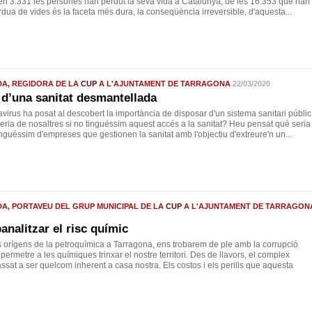
en 3.331 les persones han perdut la seva vida a Catalunya, de les 16.353 que han
pèrdua de vides és la faceta més dura, la conseqüència irreversible, d'aquesta...
DA, REGIDORA DE LA
CUP
A L'AJUNTAMENT DE TARRAGONA
22/03/2020
e d’una sanitat desmantellada
avirus ha posat al descobert la importància de disposar d'un sistema sanitari públic
ria de nosaltres si no tinguéssim aquest accés a la sanitat? Heu pensat què seria
nguéssim d'empreses que gestionen la sanitat amb l'objectiu d'extreure'n un...
DA, PORTAVEU DEL GRUP MUNICIPAL DE LA
CUP
A L'AJUNTAMENT DE TARRAGON
nalitzar el risc químic
 orígens de la petroquímica a Tarragona, ens trobarem de ple amb la corrupció
permetre a les químiques trinxar el nostre territori. Des de llavors, el complex
ssat a ser quelcom inherent a casa nostra. Els costos i els perills que aquesta