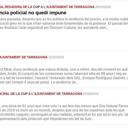
DA, REGIDORA DE LA
CUP
A L'AJUNTAMENT DE TARRAGONA
26/10/2019
ncia policial no quedi impune
mana passada, després que es fes pública la sentència del procés, a la nostra ciutat
tuació greu en la que s'han vulnerat drets fonamentals de la població. El passat di
 en finalitzar l'acte organitzat per Òmnium Cultural, les assistents vam...
'AJUNTAMENT DE TARRAGONA
15/10/2019
nt filtrat, d'una sentència que estava dictada, com a mínim, des del moment en què
a dels Jordis. El conjunt de les condemnes suma l'aberrant xifra de 99 anys i mig de
 a tall de recordatori, l'assassí i torturador dels GAL, Enrique Rodríguez Galindo, 
ols van complir 4 anys de presó. La sentència de...
ICIPAL DE LA
CUP
A L'AJUNTAMENT DE TARRAGONA
05/09/2019
a, una dona de 81 anys que vivia sola i a qui feia dos mesos que Gas Natural Feno
re de 2016 va morir en un incendi, després que una de les espelmes amb les que
nt elèctric caigués i encengués el seu matalàs, estenent el foc per tot el seu pis. V
mplementació dels protocols que impedeixen els tall de llum...