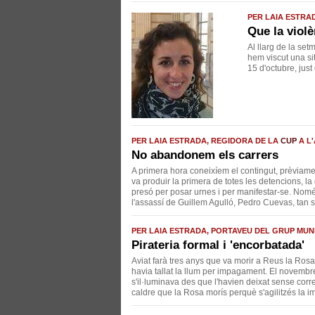
PER LAIA ESTRA
Que la violè
Al llarg de la set
hem viscut una si
15 d'octubre, just
PER LAIA ESTRADA, REGIDORA DE LA
CUP
A L
No abandonem els carrers
A primera hora coneixíem el contingut, prèviame
va produir la primera de totes les detencions, l
presó per posar urnes i per manifestar-se. Només
l'assassí de Guillem Agulló, Pedro Cuevas, tan s
PER LAIA ESTRADA, PORTAVEU DEL GRUP MUN
Pirateria formal i 'encorbatada'
Aviat farà tres anys que va morir a Reus la Ros
havia tallat la llum per impagament. El novemb
s'il·luminava des que l'havien deixat sense corre
caldre que la Rosa morís perquè s'agilitzés la i