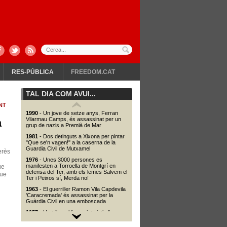
RES-PÚBLICA
FREEDOM.CAT
TAL DIA COM AVUI...
NT
1990
- Un jove de setze anys, Ferran
Vilarmau Camps, és assassinat per un
a
grup de nazis a Premià de Mar
1981
- Dos detinguts a Xixona per pintar
"Que se'n vagen!" a la caserna de la
Guardia Civil de Mutxamel
erès
1976
- Unes 3000 persones es
manifesten a Torroella de Montgrí en
ue
defensa del Ter, amb els lemes Salvem el
que
Ter i Peixos sí, Merda no!
1963
- El guerriller Ramon Vila Capdevila
'Caracremada' és assassinat per la
Guàrdia Civil en una emboscada
1957
- Un tribunal franquista jutja l'ex-
dirigent del PSUC Joan Comorera.