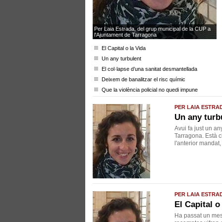
Per Laia Estrada, del grup municipal de la CUP a
l'Ajuntament de Tarragona
El Capital o la Vida
Un any turbulent
El col·lapse d’una sanitat desmantellada
Deixem de banalitzar el risc químic
Que la violència policial no quedi impune
PER LAIA ESTRA
Un any turb
Avui fa just un a
Tarragona. Està c
l'anterior mandat,
PER LAIA ESTRA
El Capital o
Ha passat un mes 