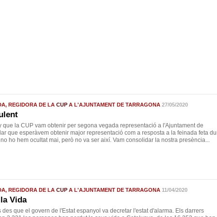
DA, REGIDORA DE LA
CUP
A L'AJUNTAMENT DE TARRAGONA
27/05/2020
ulent
ny que la CUP vam obtenir per segona vegada representació a l'Ajuntament de
lar que esperàvem obtenir major representació com a resposta a la feinada feta du
 no ho hem ocultat mai, però no va ser així. Vam consolidar la nostra presència...
DA, REGIDORA DE LA
CUP
A L'AJUNTAMENT DE TARRAGONA
11/04/2020
 la Vida
des que el govern de l'Estat espanyol va decretar l'estat d'alarma. Els darrers