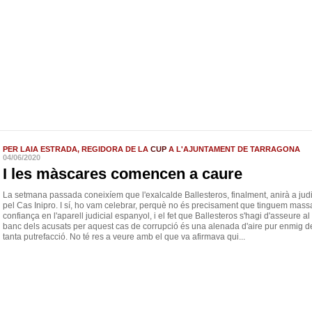
PER LAIA ESTRADA, REGIDORA DE LA
CUP
A L'AJUNTAMENT DE TARRAGONA
04/06/2020
I les màscares comencen a caure
La setmana passada coneixíem que l'exalcalde Ballesteros, finalment, anirà a judi
pel Cas Inipro. I sí, ho vam celebrar, perquè no és precisament que tinguem mass
confiança en l'aparell judicial espanyol, i el fet que Ballesteros s'hagi d'asseure al
banc dels acusats per aquest cas de corrupció és una alenada d'aire pur enmig d
tanta putrefacció. No té res a veure amb el que va afirmava qui...