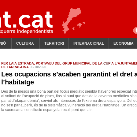
NIÓ
CULTURA
TERRITORI
INTERNACIONAL
ECONOMIA
PER LAIA ESTRADA, PORTAVEU DEL GRUP MUNICIPAL DE LA
CUP
A L'AJUNTAME
DE TARRAGONA
06/10/2020
Les ocupacions s’acaben garantint el dret 
l’habitatge
Des de fa mesos una bona part del focus mediàtic sembla haver pres especial int
al voltant de l'ocupació de pisos, fins al punt que des de la caverna mediàtica s'ha
parlat d"okupandèmia", servint als interessos de l'extrema dreta espanyola. Del q
no se'n parla, però, és de la sistemàtica vulneració del dret a l'habitatge. Un dret 
la sacrosanta constitució espanyola recull però que als...