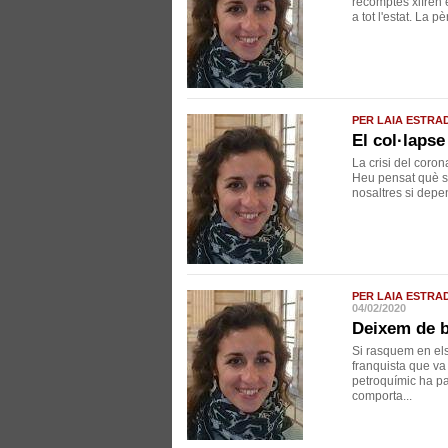
recomptes xifren 
a tot l'estat. La 
PER LAIA ESTRA
El col·laps
La crisi del coron
Heu pensat què se
nosaltres si depe
PER LAIA ESTRA
04/02/2020
Deixem de ba
Si rasquem en els
franquista que va 
petroquímic ha pa
comporta...