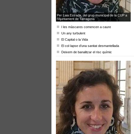
Per Laia Estrada, del grup municipal de la CUP a
l'Ajuntament de Tarragona
I les màscares comencen a caure
Un any turbulent
El Capital o la Vida
El col·lapse d’una sanitat desmantellada
Deixem de banalitzar el risc químic