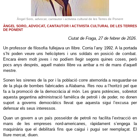
Àngel Soro, advocat, cantautor i activista cultural de les Terres de Ponent
ÀNGEL SORO, ADVOCAT, CANTAUTOR I ACTIVISTA CULTURAL DE LES TERRES
DE PONENT
Ciutat de Fraga, 27 de febrer de 2026
.
Un professor de filosofia fullejava un llibre. Corria l’any 1992. A la portada
s’hi poden veure uns helicòpters i uns soldats en posició de combat.
Encara érem molt joves i no podíem llegir segons quines coses, però
pocs anys després, aquell mateix llibre va arribar a mi de mans d’aquell
mestre.
Sonen les sirenes de la por i la població corre atemorida a resguardar-se
de la pluja de bombes fabricades a Alabama. Res nou a l’horitzó pel que
fa a la promoció de la democràcia al món. Les grans potències, sobretot
aquesta gegantina administració famèlica de petroli i de poder, no donen
suport a governs democràtics llevat que aquesta sigui l’excusa per
defensar els seus interessos.
Quan un govern a un país posseïdor de petroli no facilita l’extracció en
mans de les empreses nord-americanes, ràpidament s’engega la
maquinària que el debilitarà fins que caigui i pugui ser reemplaçat. El
lliure mercat, diuen.