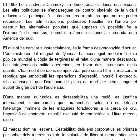
El 1992 ho va advertir Chomsky. La democràcia és doncs una excusa.
Les elits polítiques se n’encarreguen del control sistèmic de la vida i
redueixen la participació ciutadana fins a mínims que no es poden
reconèixer. Les administracions poderoses treballen en l’ombra per
destruir les alternatives populars que suposen un possible fre a
l’extracció de recursos, sobretot a àrees d’influència soterrada com
Amèrica del sud.
El que si ha canviat substancialment, és la forma desvergonyida d’actuar.
L’administració del magnat de
Queens
ha aconseguit modelar l’opinió
pública mundial a còpia de tergiversar el relat d’una manera descarada.
Les intervencions militars exteriors, en favor dels interessos d’uns
quants, s’han nodrit de raons sempre. Ara, però sense filtre ni màscara ni
rebotiga que embolcalli les operacions d’agressió, invasió i extracció,
s’ha aconseguit que l’execució de plans de mort per petroli tingui el
suport de gran part de l’audiència.
D’una manera quirúrgica es desestabilitza una regió, es justifica
internament el bombardeig que rarament és selectiu i es defensa
l’aterratge imminent de les màquines foradadores a la cerca de cru.
Imposició de contracte, espoli i exclusió de competència. Lliure mercat,
diuen.
El mercat domina l’escena. L’estabilitat dels ens corporatius es prioritza
per sobre dels interessos i de la voluntat de llibertat democràtica dels