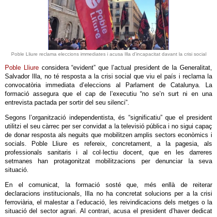
Poble Lliure reclama eleccions immediates i acusa Illa d'incapacitat davant la crisi social
Poble Lliure
considera “evident” que l’actual president de la Generalitat,
Salvador Illa, no té resposta a la crisi social que viu el país i reclama la
convocatòria immediata d’eleccions al Parlament de Catalunya. La
formació assegura que el cap de l’executiu “no se’n surt ni en una
entrevista pactada per sortir del seu silenci”.
Segons l’organització independentista, és “significatiu” que el president
utilitzi el seu càrrec per ser convidat a la televisió pública i no sigui capaç
de donar resposta als neguits que mobilitzen amplis sectors econòmics i
socials. Poble Lliure es refereix, concretament, a la pagesia, als
professionals sanitaris i al col·lectiu docent, que en les darreres
setmanes han protagonitzat mobilitzacions per denunciar la seva
situació.
En el comunicat, la formació sosté que, més enllà de reiterar
declaracions institucionals, Illa no ha concretat solucions per a la crisi
ferroviària, el malestar a l’educació, les reivindicacions dels metges o la
situació del sector agrari. Al contrari, acusa el president d’haver dedicat