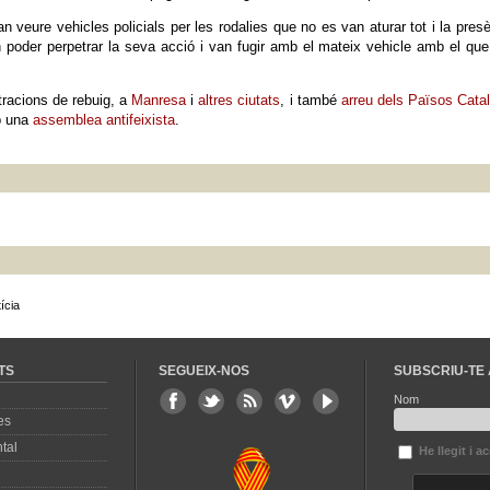
 veure vehicles policials per les rodalies que no es van aturar tot i la pres
n poder perpetrar la seva acció i van fugir amb el mateix vehicle amb el qu
tracions de rebuig, a
Manresa
i
altres ciutats
, i també
arreu dels Països Cata
p una
assemblea antifeixista
.
ícia
TS
SEGUEIX-NOS
SUBSCRIU-TE 
Nom
es
tal
He llegit i a