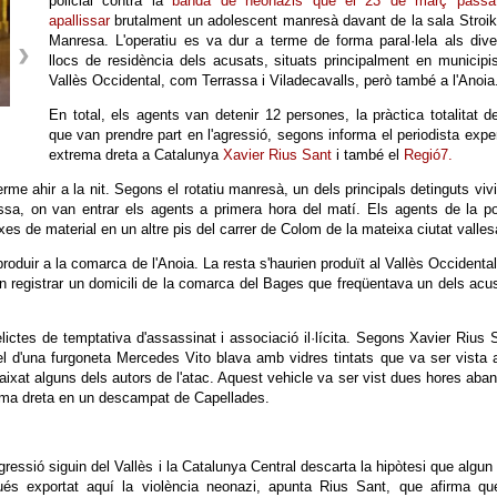
policial contra la
banda de neonazis que el 23 de març passa
apallissar
brutalment un adolescent manresà davant de la sala Stroi
Manresa. L'operatiu es va dur a terme de forma paral·lela als div
llocs de residència dels acusats, situats principalment en municipi
Vallès Occidental, com Terrassa i Viladecavalls, però també a l'Anoia
En total, els agents van detenir 12 persones, la pràctica totalitat d
que van prendre part en l'agressió, segons informa el periodista expe
extrema dreta a Catalunya
Xavier Rius Sant
i també el
Regió7.
erme ahir a la nit. Segons el rotatiu manresà, un dels principals detinguts viv
ssa, on van entrar els agents a primera hora del matí. Els agents de la po
s de material en un altre pis del carrer de Colom de la mateixa ciutat valles
roduir a la comarca de l'Anoia. La resta s'haurien produït al Vallès Occidental
 registrar un domicili de la comarca del Bages que freqüentava un dels acu
delictes de temptativa d'assassinat i associació il·lícita. Segons Xavier Rius 
el d'una furgoneta Mercedes Vito blava amb vidres tintats que va ser vista 
 baixat alguns dels autors de l'atac. Aquest vehicle va ser vist dues hores aba
trema dreta en un descampat de Capellades.
ressió siguin del Vallès i la Catalunya Central descarta la hipòtesi que algun
ués exportat aquí la violència neonazi, apunta Rius Sant, que afirma qu