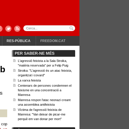
RES-PÚBLICA
FREEDOM.CAT
PER SABER-NE MÉS
L'agressió feixista a la Sala Stroika,
"matèria reservada" per a Felip Puig
mb
Stroika: "L'agressió és un atac feixista,
organitzat i covard"
La xarxa feixista
Centenars de persones condemnen el
feixisme en una concentració a
es
Manresa
Manresa respon l'atac neonazi creant
una assemblea antifeixista
Víctima de l'agressió feixista de
Manresa: "Van deixar de picar-me
perquè em van donar per mort"
 cop