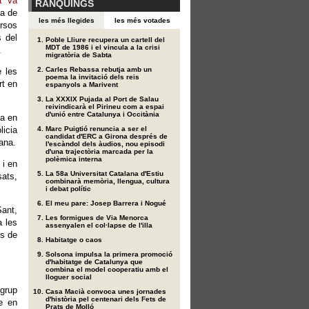
t va
RÀNQUINGS
ka de
les més llegides
les més votades
ersos
s del
Poble Lliure recupera un cartell del
MDT de 1986 i el vincula a la crisi
.
migratòria de Sabta
Carles Rebassa rebutja amb un
e les
poema la invitació dels reis
rt en
espanyols a Marivent
La XXXIX Pujada al Port de Salau
reivindicarà el Pirineu com a espai
d'unió entre Catalunya i Occitània
ia en
licia
Marc Puigtió renuncia a ser el
candidat d'ERC a Girona després de
ana.
l'escàndol dels àudios, nou episodi
d'una trajectòria marcada per la
polèmica interna
 i en
La 58a Universitat Catalana d'Estiu
sats,
combinarà memòria, llengua, cultura
i debat polític
El meu pare: Josep Barrera i Nogué
Sant,
Les formigues de Via Menorca
a les
assenyalen el col·lapse de l'illa
ns de
Habitatge o caos
Solsona impulsa la primera promoció
d'habitatge de Catalunya que
combina el model cooperatiu amb el
lloguer social
 grup
Casa Macià convoca unes jornades
d'història pel centenari dels Fets de
e en
Prats de Molló