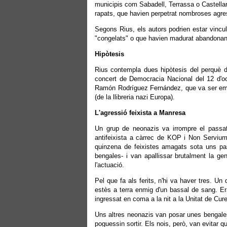
municipis com Sabadell, Terrassa o Castellar
rapats, que havien perpetrat nombroses agr
Segons Rius, els autors podrien estar vincu
"congelats" o que havien madurat abandonant l
Hipòtesis
Rius contempla dues hipòtesis del perquè de
concert de Democracia Nacional del 12 d'o
Ramón Rodríguez Fernández, que va ser emp
(de la llibreria nazi Europa).
L'agressió feixista a Manresa
Un grup de neonazis va irrompre el passa
antifeixista a càrrec de KOP i Non Servium.
quinzena de feixistes amagats sota uns pa
bengales- i van apallissar brutalment la ge
l'actuació.
Pel que fa als ferits, n'hi va haver tres. Un
estès a terra enmig d'un bassal de sang. Er
ingressat en coma a la nit a la Unitat de Cur
Uns altres neonazis van posar unes bengales 
poguessin sortir. Els nois, però, van evitar