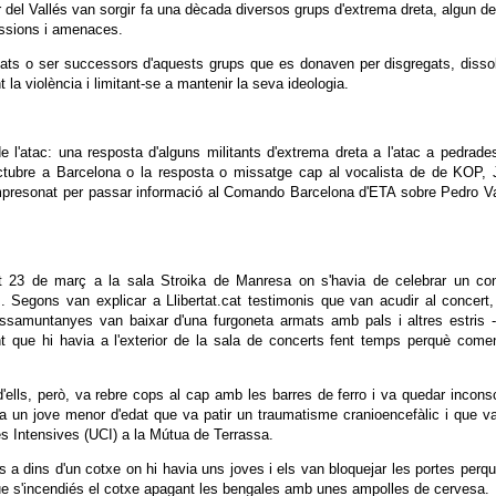
 del Vallés van sorgir fa una dècada diversos grups d'extrema dreta, algun d
essions i amenaces.
lats o ser successors d'aquests grups que es donaven per disgregats, disso
a violència i limitant-se a mantenir la seva ideologia.
 l'atac: una resposta d'alguns militants d'extrema dreta a l'atac a pedrade
ctubre a Barcelona o la resposta o missatge cap al vocalista de de KOP, 
resonat per passar informació al Comando Barcelona d'ETA sobre Pedro Va
t 23 de març a la sala Stroika de Manresa on s'havia de celebrar un con
 Segons van explicar a Llibertat.cat testimonis que van acudir al concert
ssamuntanyes van baixar d'una furgoneta armats amb pals i altres estris 
nt que hi havia a l'exterior de la sala de concerts fent temps perquè com
 d'ells, però, va rebre cops al cap amb les barres de ferro i va quedar incons
a un jove menor d'edat que va patir un traumatisme cranioencefàlic i que v
es Intensives (UCI) a la Mútua de Terrassa.
a dins d'un cotxe on hi havia uns joves i els van bloquejar les portes perq
 que s'incendiés el cotxe apagant les bengales amb unes ampolles de cervesa.