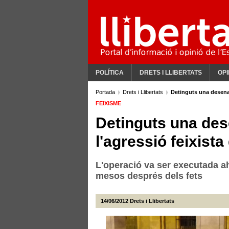
POLÍTICA
DRETS I LLIBERTATS
OPI
Portada
Drets i Llibertats
Detinguts una desena 
FEIXISME
Detinguts una des
l'agressió feixist
L'operació va ser executada ahi
mesos després dels fets
14/06/2012
Drets i Llibertats