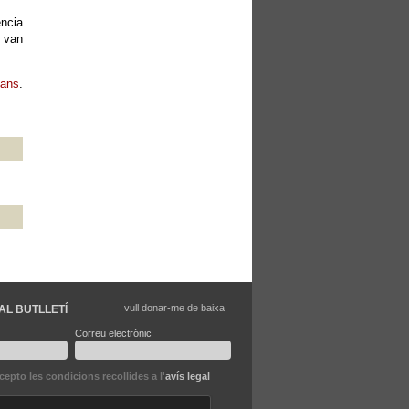
ència
e van
lans
.
vull donar-me de baixa
AL BUTLLETÍ
Correu electrònic
ccepto les condicions recollides a l'
avís legal