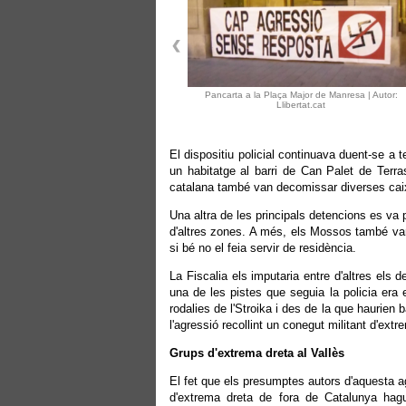
Pancarta a la Plaça Major de Manresa | Autor:
Llibertat.cat
El dispositiu policial continuava duent-se a t
un habitatge al barri de Can Palet de Terra
catalana també van decomissar diverses caixe
Una altra de les principals detencions es va p
d'altres zones. A més, els Mossos també van
si bé no el feia servir de residència.
La Fiscalia els imputaria entre d'altres els 
una de les pistes que seguia la policia era 
rodalies de l'Stroika i des de la que haurien
l'agressió recollint un conegut militant d'ex
Grups d'extrema dreta al Vallès
El fet que els presumptes autors d'aquesta ag
d'extrema dreta de fora de Catalunya hag