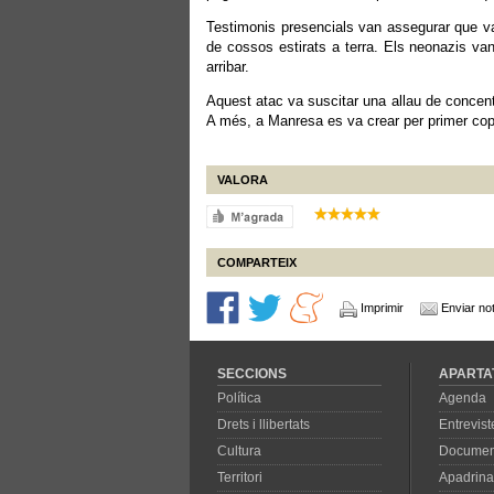
Testimonis presencials van assegurar que van
de cossos estirats a terra. Els neonazis va
arribar.
Aquest atac va suscitar una allau de concen
A més, a Manresa es va crear per primer co
VALORA
COMPARTEIX
Imprimir
Enviar not
SECCIONS
APARTA
Política
Agenda
Drets i llibertats
Entrevist
Cultura
Documen
Territori
Apadrina