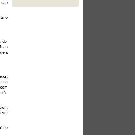
e cap
lts o
s del
Juan
rela
cert
, una
-com
encés
cient
a ser
uè no