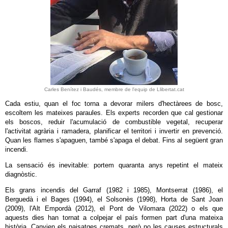
Carles Benítez i Baudés, membre de l'equip de Llibertat.cat
Cada estiu, quan el foc torna a devorar milers d'hectàrees de bosc,
escoltem les mateixes paraules. Els experts recorden que cal gestionar
els boscos, reduir l'acumulació de combustible vegetal, recuperar
l'activitat agrària i ramadera, planificar el territori i invertir en prevenció.
Quan les flames s'apaguen, també s'apaga el debat. Fins al següent gran
incendi.
La sensació és inevitable: portem quaranta anys repetint el mateix
diagnòstic.
Els grans incendis del Garraf (1982 i 1985), Montserrat (1986), el
Berguedà i el Bages (1994), el Solsonès (1998), Horta de Sant Joan
(2009), l'Alt Empordà (2012), el Pont de Vilomara (2022) o els que
aquests dies han tornat a colpejar el país formen part d'una mateixa
història. Canvien els paisatges cremats, però no les causes estructurals