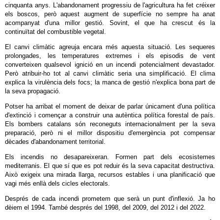
cinquanta anys. L'abandonament progressiu de l'agricultura ha fet créixer
els boscos, però aquest augment de superfície no sempre ha anat
acompanyat d'una millor gestió. Sovint, el que ha crescut és la
continuïtat del combustible vegetal.
El canvi climàtic agreuja encara més aquesta situació. Les sequeres
prolongades, les temperatures extremes i els episodis de vent
converteixen qualsevol ignició en un incendi potencialment devastador.
Però atribuir-ho tot al canvi climàtic seria una simplificació. El clima
explica la virulència dels focs; la manca de gestió n'explica bona part de
la seva propagació.
Potser ha arribat el moment de deixar de parlar únicament d'una política
d'extinció i començar a construir una autèntica política forestal de país.
Els bombers catalans són reconeguts internacionalment per la seva
preparació, però ni el millor dispositiu d'emergència pot compensar
dècades d'abandonament territorial.
Els incendis no desapareixeran. Formen part dels ecosistemes
mediterranis. El que sí que es pot reduir és la seva capacitat destructiva.
Això exigeix una mirada llarga, recursos estables i una planificació que
vagi més enllà dels cicles electorals.
Després de cada incendi prometem que serà un punt d'inflexió. Ja ho
dèiem el 1994. També després del 1998, del 2009, del 2012 i del 2022.