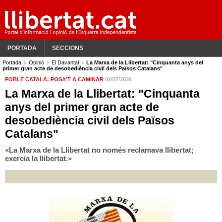
PORTADA
SECCIONS
Portada
Opinió
El Davantal
La Marxa de la Llibertat: "Cinquanta anys del
primer gran acte de desobediència civil dels Països Catalans"
POBLE CATALÀ: POSA'T A CAMINAR
02/07/2026
La Marxa de la Llibertat: "Cinquanta
anys del primer gran acte de
desobediència civil dels Països
Catalans"
«La Marxa de la Llibertat no només reclamava llibertat;
exercia la llibertat.»