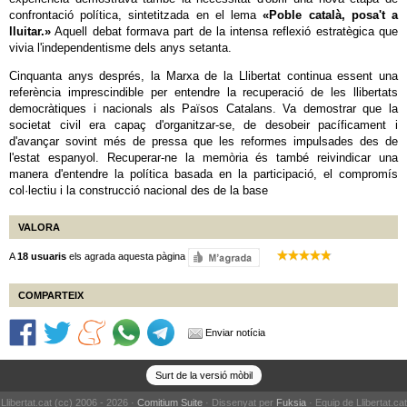
confrontació política, sintetitzada en el lema
«Poble català, posa't a
lluitar.»
Aquell debat formava part de la intensa reflexió estratègica que
vivia l'independentisme dels anys setanta.
Cinquanta anys després, la Marxa de la Llibertat continua essent una
referència imprescindible per entendre la recuperació de les llibertats
democràtiques i nacionals als Països Catalans. Va demostrar que la
societat civil era capaç d'organitzar-se, de desobeir pacíficament i
d'avançar sovint més de pressa que les reformes impulsades des de
l'estat espanyol. Recuperar-ne la memòria és també reivindicar una
manera d'entendre la política basada en la participació, el compromís
col·lectiu i la construcció nacional des de la base
VALORA
A
18 usuaris
els agrada aquesta pàgina
COMPARTEIX
Enviar notícia
Surt de la versió mòbil
Llibertat.cat (cc) 2006 - 2026 ·
Comitium Suite
· Dissenyat per
Fuksia
· Equip de Llibertat.cat