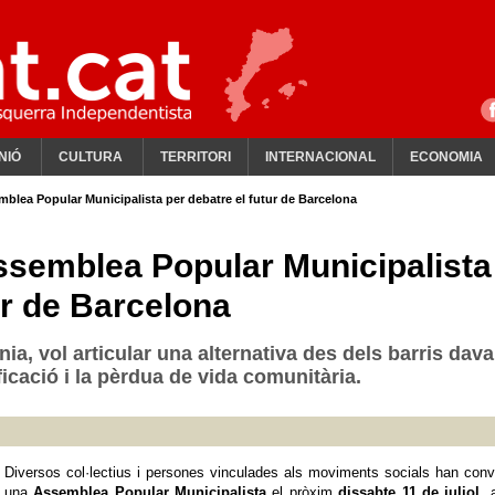
NIÓ
CULTURA
TERRITORI
INTERNACIONAL
ECONOMIA
lea Popular Municipalista per debatre el futur de Barcelona
semblea Popular Municipalista
ur de Barcelona
nia, vol articular una alternativa des dels barris dava
tificació i la pèrdua de vida comunitària.
Diversos col·lectius i persones vinculades als moviments socials han con
una
Assemblea Popular Municipalista
el pròxim
dissabte 11 de juliol
, 