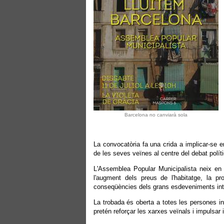
Barcelona no canviarà sola
La convocatòria fa una crida a implicar-se en
de les seves veïnes al centre del debat políti
L'Assemblea Popular Municipalista neix en 
l'augment dels preus de l'habitatge, la pro
conseqüències dels grans esdeveniments inter
La trobada és oberta a totes les persones int
pretén reforçar les xarxes veïnals i impulsar 