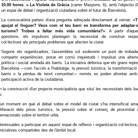
10.00 hores
, a
La Violeta de Gràcia
(carrer Maspons, 6), amb l'objectiu d'
un espai de debat i organització ciutadana sobre el futur de Barcelona.
La convocatòria parteix d'una pregunta adreçada directament al veïnat:
«T
apujat el lloguer? Veus com el teu barri es transforma per adaptar-s
turisme? Trobes a faltar més vida comunitària?»
. A partir d'aque
qüestions, els impulsors plantegen la necessitat de construir respo
col·lectives als principals problemes que afecten la ciutat.
Segons els organitzadors, l'assemblea vol esdevenir un punt de trobada
compartir experiències, posar en comú inquietuds i impulsar una alterna
política i social arrelada als barris. La iniciativa defensa que els grans rept
Barcelona —com l'accés a l'habitatge, la pressió turística, la transformació
barris o la pèrdua de teixit comunitari— només es poden afrontar amb
participació activa de la ciutadania.
 la construcció d'un projecte municipalista que situï les necessitats dels bar
c.
un moment en què el debat sobre el model de ciutat s'ha intensificat arr
liferació dels pisos turístics, la pressió sobre el comerç de proximitat 
nacionals sobre el territori urbà.
eressades a participar en aquest espai de reflexió i organització col·lectiva
iniciatives compartides des de l'àmbit local.