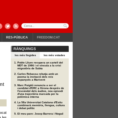
RES-PÚBLICA
FREEDOM.CAT
RÀNQUINGS
les més llegides
les més votades
Poble Lliure recupera un cartell del
MDT de 1986 i el vincula a la crisi
migratòria de Sabta
Carles Rebassa rebutja amb un
poema la invitació dels reis
espanyols a Marivent
nt
Marc Puigtió renuncia a ser el
candidat d'ERC a Girona després de
l'escàndol dels àudios, nou episodi
d'una trajectòria marcada per la
polèmica interna
La 58a Universitat Catalana d'Estiu
combinarà memòria, llengua, cultura
i debat polític
vocat
El meu pare: Josep Barrera i Nogué
a les