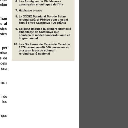
Les formigues de Via Menorca
obrir
assenyalen el col·lapse de l'illa
Habitatge o caos
La XXXIX Pujada al Port de Salau
'han
reivindicarà el Pirineu com a espai
d'unió entre Catalunya i Occitània
e al
stes
Solsona impulsa la primera promoció
d'habitatge de Catalunya que
stes
combina el model cooperatiu amb el
lloguer social
Les Sis Hores de Cançó de Canet de
 per
1976 reuneixen 60.000 persones en
una gran festa de cultura i
tiva
reivindicació nacional
es de
 dels
 una
ris i
an de
i les
, que