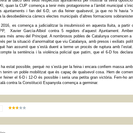
ra al balcó dels seus respectius ajuntaments per mostrar la seva oposició
XXI, quan la CUP comença a tenir més protagonisme a l’àmbit municipal s’inic
 ajuntaments i fan del 6-D, un dia feiner qualsevol, ja que no hi havia “
 la desobediència càrrecs electes municipals d’altres formacions sobiraniste
 2016, es comença a judicialitzar la insubmissió en aquesta lluita, a partir 
P, Xavier García-Albiol contra 5 regidors d’aquest Ajuntament. Arribe
ncara més arreu del Principat. A nombrosos pobles de Catalunya comencen a 
s per la situació d’anormalitat que viu Catalanya, amb presos i exiliats polít
què han assumit que s’està duent a terme un procés de ruptura amb l’estat
ompte la sentència i la violència policial que patim, que el 6-D fos declara
o ha estat possible, perquè no s’està per la feina i encara confiem massa amb
an tenim un poble mobilitzat que és capaç de qualsevol cosa. Hem de come
 Fer feiner el 6-D i 12-O és possible i seria una petita gran victòria. Fem-ho a
atalà contra la Constitució Espanyola comença a germinar.