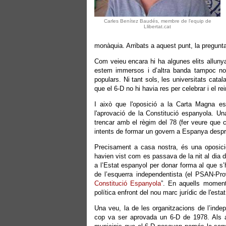
Carles Benítez Baudés, membre de l'equip de
Llibertat.cat
monàquia. Arribats a aquest punt, la pregunt
Com veieu encara hi ha algunes elits allunyad
estem immersos i d’altra banda tampoc no hi
populars. Ni tant sols, les universitats cat
que el 6-D no hi havia res per celebrar i el 
I això que l'oposició a la Carta Magna e
l'aprovació de la Constitució espanyola. Un
trencar amb el règim del 78 (fer veure que 
intents de formar un govern a Espanya despr
Precisament a casa nostra, és una oposici
havien vist com es passava de la nit al dia 
a l’Estat espanyol per donar forma al que s
de l’esquerra independentista (el PSAN-Prov
Constitució Espanyola
”. En aquells moments
política enfront del nou marc jurídic de l'est
Una veu, la de les organitzacions de l’ind
cop va ser aprovada un 6-D de 1978. Als