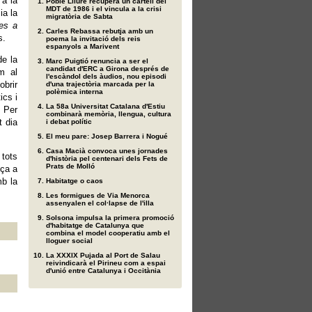
 a la
Poble Lliure recupera un cartell del
MDT de 1986 i el vincula a la crisi
ia la
migratòria de Sabta
res a
Carles Rebassa rebutja amb un
s.
poema la invitació dels reis
espanyols a Marivent
de la
Marc Puigtió renuncia a ser el
candidat d'ERC a Girona després de
m al
l'escàndol dels àudios, nou episodi
obrir
d'una trajectòria marcada per la
polèmica interna
ics i
La 58a Universitat Catalana d'Estiu
. Per
combinarà memòria, llengua, cultura
t dia
i debat polític
El meu pare: Josep Barrera i Nogué
Casa Macià convoca unes jornades
 tots
d'història pel centenari dels Fets de
Prats de Molló
nça a
mb la
Habitatge o caos
Les formigues de Via Menorca
assenyalen el col·lapse de l'illa
Solsona impulsa la primera promoció
d'habitatge de Catalunya que
combina el model cooperatiu amb el
lloguer social
La XXXIX Pujada al Port de Salau
reivindicarà el Pirineu com a espai
d'unió entre Catalunya i Occitània