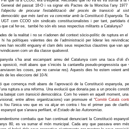
Pel que fa a CCOO, era d’esperar. Recordeu que no va es va sumar a la 
General del passat 18-O i va signar els Pactes de la Moncloa l’any 1977
l'objectiu de procurar l'estabilització del procés de transició al sis
democràtic que més tard es va concretar amb la Constitució Espanyola.
Ta
UGT com CCOO són sindicats constitucionalistes i per tant, partidaris d
a que cal fer-se, també ho són els seus respectius militants a Catalunya?
es de la realitat i no se n’adonen del context sòcio-polític de ruptura en el
 ha polítiques valentes des de l’administració per liderar les reivindica
alanes han recollit enguany el clam dels seus respectius claustres que van ap
reinvindicaven com un dia classe qualsevol.
spanyola s’ha anat escampant arreu del Catalunya com una taca d’oli d’
a oposició, molt abans que s’iniciés la cantarella pseudo-progressista que 
canviaven les coses, per no canviar res). Aquests dies ho estem veient am
és de les eleccions del 10-N.
ó que comença molt abans de l’aprovació de la Constitució espanyola, pe
d’una ruptura a una reforma. Una evolució que donaria pas a un procés consti
’ha batejat com
transició democràtica
. Com ho veiem en aquell moment, una 
isional, entre altres organitzacions) van promoure el “
Comitè Català cont
 fou l'única veu que es va alçar en contra i fou el primer pas de clarifi
at espanyol que s'anava perfilant, el
Estado de las Autonomías
.
ependentisme combatiu que han continuat denunciant la Constitució espanyo
 anys 80, es va sumar el món municipal. Cada any que passava eren més