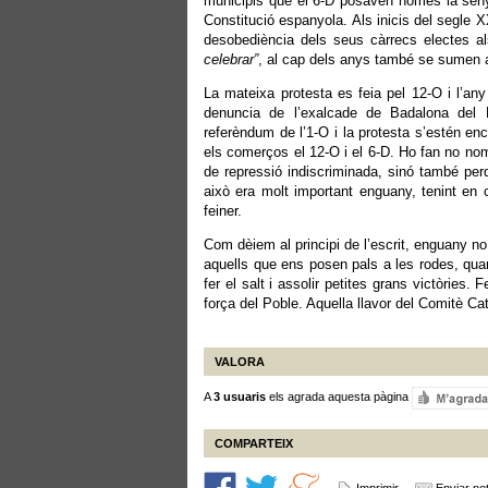
municipis que el 6-D posaven només la senye
Constitució espanyola. Als inicis del segle 
desobediència dels seus càrrecs electes als
celebrar”
, al cap dels anys també se sumen a
La mateixa protesta es feia pel 12-O i l’any
denuncia de l’exalcade de Badalona del P
referèndum de l’1-O i la protesta s’estén e
els comerços el 12-O i el 6-D. Ho fan no nomé
de repressió indiscriminada, sinó també per
això era molt important enguany, tenint en c
feiner.
Com dèiem al principi de l’escrit, enguany n
aquells que ens posen pals a les rodes, qu
fer el salt i assolir petites grans victòries.
força del Poble. Aquella llavor del Comitè C
VALORA
A
3 usuaris
els agrada aquesta pàgina
COMPARTEIX