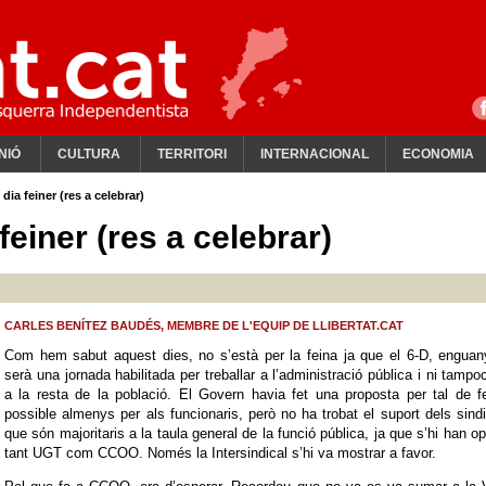
NIÓ
CULTURA
TERRITORI
INTERNACIONAL
ECONOMIA
dia feiner (res a celebrar)
feiner (res a celebrar)
CARLES BENÍTEZ BAUDÉS, MEMBRE DE L'EQUIP DE LLIBERTAT.CAT
Com hem sabut aquest dies, no s’està per la feina ja que el 6-D, enguan
serà una jornada habilitada per treballar a l’administració pública i ni tampo
a la resta de la població. El Govern havia fet una proposta per tal de f
possible almenys per als funcionaris, però no ha trobat el suport dels sind
que són majoritaris a la taula general de la funció pública, ja que s’hi han o
tant UGT com CCOO. Només la Intersindical s’hi va mostrar a favor.