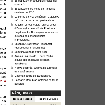
Vaga
Es pot guanyar seguint les regles del
 amb
contrari?
tema
Espanya encara no ha paït la gestió
nt la
catalana del 17-A
e la
La por ha canviat de bàndol i Catalunya
se'n va... a poc a poc, però se'n va
Ja tenim el “cas català” plantat al cor
 qual
d’Europa (La detenció del President
Puigdemont a Alemanya obre una crisi
cions
europea de conseqüències
rovar
imprevisibles)
El contrari, l’adversari i l’espantat
(desconstruint l’unionisme)
ençà
Som una alenada d’aire fresc
volia
Això és una revolta..., però n’hi ha
b els
alguns que encara no se n’han
assabentat
7 anys després, la flama de la revolta
rquè
es manté encesa
tuent
L'agenda oculta de Barcelona'92
part
Pensar la República Catalana és fer-la
ra la
possible
cació
RÀNQUINGS
la un
les més llegides
les més votades
 els