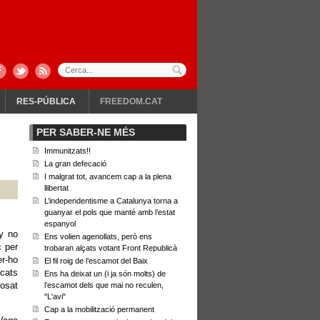
RES-PÚBLICA
FREEDOM.CAT
PER SABER-NE MÉS
Immunitzats!!
La gran defecació
I malgrat tot, avancem cap a la plena
llibertat
L’independentisme a Catalunya torna a
guanyar el pols que manté amb l’estat
espanyol
y no
Ens volien agenollats, però ens
c per
trobaran alçats votant Front Republicà
er-ho
El fil roig de l’escamot del Baix
icats
Ens ha deixat un (i ja són molts) de
posat
l’escamot dels que mai no reculen,
"L'avi"
Cap a la mobilització permanent