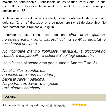
majoria de treballadores i treballadors de les nostres institucions, ja que
cada dilluns i divendres ho visualitzen davant de les seves seus per
denunciar el 155.
Amb aquesta mobilització constant, estem defensant allò que vam
defensar l'1, 3 i 27 d'octubre, el 8 de novembre i el 21 de desembre. No
hem normalitzat la repressió i seguim!
Per unes quantes
Parafrasejant una cançó d'en Raimon, «
hores/ens vàrem sentir lliures,/i qui ha sentit la llibertat té
més forces per viure.
No l'oblidaré mai,/no l'oblidaré mai,/aquell 1 d'octubre/no
l'oblidaré mai,/aquell 1 d'octubre/al col·legi electoral
».
Hem fet cas al nostre gran poeta Vicent Andrés Estellés:
No et limites a contemplar
aquestes hores que ara vénen,
baixa al carrer i participa.
No podran res davant d’un poble
unit, alegre i combatiu.
VALORA
A
7 usuaris
els agrada aquesta pàgina