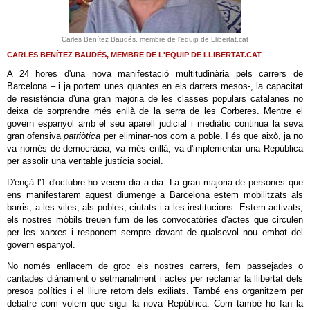
Carles Benítez Baudés, membre de l'equip de Llibertat.cat
CARLES BENÍTEZ BAUDÉS, MEMBRE DE L'EQUIP DE LLIBERTAT.CAT
A 24 hores d'una nova manifestació multitudinària pels carrers de
Barcelona – i ja portem unes quantes en els darrers mesos-, la capacitat
de resistència d'una gran majoria de les classes populars catalanes no
deixa de sorprendre més enllà de la serra de les Corberes. Mentre el
govern espanyol amb el seu aparell judicial i mediàtic continua la seva
gran ofensiva
patriòtica
per eliminar-nos com a poble. I és que això, ja no
va només de democràcia, va més enllà, va d'implementar una República
per assolir una veritable justícia social.
D'ençà l'1 d'octubre ho veiem dia a dia. La gran majoria de persones que
ens manifestarem aquest diumenge a Barcelona estem mobilitzats als
barris, a les viles, als pobles, ciutats i a les institucions. Estem activats,
els nostres mòbils treuen fum de les convocatòries d'actes que circulen
per les xarxes i responem sempre davant de qualsevol nou embat del
govern espanyol.
No només enllacem de groc els nostres carrers, fem passejades o
cantades diàriament o setmanalment i actes per reclamar la llibertat dels
presos polítics i el lliure retorn dels exiliats. També ens organitzem per
debatre com volem que sigui la nova República. Com també ho fan la