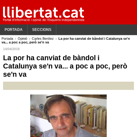
PORTADA
SECCIONS
Portada
Opinió
Carles Benítez
La por ha canviat de bàndol i Catalunya se'n
va... a poc a poc, però se'n va
14/04/2018
La por ha canviat de bàndol i
Catalunya se'n va... a poc a poc, però
se'n va