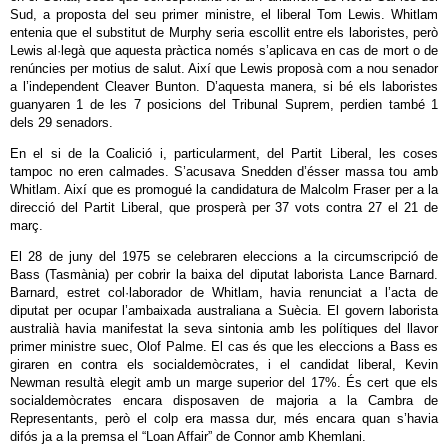
Sud, a proposta del seu primer ministre, el liberal Tom Lewis. Whitlam
entenia que el substitut de Murphy seria escollit entre els laboristes, però
Lewis al·legà que aquesta pràctica només s’aplicava en cas de mort o de
renúncies per motius de salut. Així que Lewis proposà com a nou senador
a l’independent Cleaver Bunton. D’aquesta manera, si bé els laboristes
guanyaren 1 de les 7 posicions del Tribunal Suprem, perdien també 1
dels 29 senadors.
En el si de la Coalició i, particularment, del Partit Liberal, les coses
tampoc no eren calmades. S’acusava Snedden d’ésser massa tou amb
Whitlam. Així que es promogué la candidatura de Malcolm Fraser per a la
direcció del Partit Liberal, que prosperà per 37 vots contra 27 el 21 de
març.
El 28 de juny del 1975 se celebraren eleccions a la circumscripció de
Bass (Tasmània) per cobrir la baixa del diputat laborista Lance Barnard.
Barnard, estret col·laborador de Whitlam, havia renunciat a l’acta de
diputat per ocupar l’ambaixada australiana a Suècia. El govern laborista
australià havia manifestat la seva sintonia amb les polítiques del llavor
primer ministre suec, Olof Palme. El cas és que les eleccions a Bass es
giraren en contra els socialdemòcrates, i el candidat liberal, Kevin
Newman resultà elegit amb un marge superior del 17%. És cert que els
socialdemòcrates encara disposaven de majoria a la Cambra de
Representants, però el colp era massa dur, més encara quan s’havia
difós ja a la premsa el “Loan Affair” de Connor amb Khemlani.