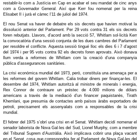
restablir-lo com a Justícia en Cap en acabar el seu mandat de cinc anys
com a Governador General. Així que Kerr fou nomenat per la reina
Elisabet II i jurà el càrrec l’11 de juliol del 1974.
El nou Senat va haver de debatre els sis decrets que havien motivat la
dissolució anterior del Parlament. Per 29 vots contra 31 els sis decrets
foren rebutjats. Llavors, d’acord amb la secció 57, Whitlam sol·licità Kerr
la convocatòria d’una sessió conjunta de les dues cambres del Parlament
per resoldre el conflicte. Aquesta sessió tingué lloc els dies 6 i 7 d’agost
del 1974 i per 95 vots contra 92 els decrets foren aprovats. Això donava
llum verda a reformes de Whitlam com la creació d’una companyia
pública d’assegurances sanitàries.
La crisi econòmica mundial del 1973, però, constituïa una amenaça per a
les reformes del govern Whitlam. Calia trobar diners per finançar-les. El
desembre del 1974, Whitlam autoritzà al ministre de minerals i energia,
Rex Connor de contraure un préstec de 4.000 milions de dòlars
americans a través de la mediació d’un financer paquistanès, Tirath
Khemlani, que presumia de contactes amb països àrabs exportadors de
petroli, precisament els assenyalats com a responsables de la crisi
mundial.
El febrer del 1975 s’obrí una crisi en el Senat. Whitlam decidí nomenar el
senador laborista de Nova Gal·les del Sud, Lionel Murphy, com a membre
del Tribunal Suprem d’Austràlia. Això implicava cobrir una plaça vacant
en el Senat, cosa que correspondria fer al Parlament de Nova Gal·les del