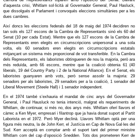
d’aquesta crisi, Whitlam sol·licità al Governador General, Paul Hasluck,
que dissolgués el Parlament i convoqués eleccions simultànies per a les
dues cambres.
Així doncs les eleccions federals del 18 de maig del 1974 decidiren no
tan sols els 127 escons de la Cambra de Representants sinó els 60 del
Senat (10 per cada Estat). Mentre que els 127 escons de la Cambra de
Representants eren elegits en circumscripcions unipersonal a una sola
volta, els 60 senadors eren elegits en circumscripcions estatals
mitjançant un sistema més proporcional de vot transferible. En la Cambra
dels Representants, els laboristes obtingueren de nou la majoria, però ara
més reduïda, amb 66 escons, mentre que la coalició obtenia 61 (40
liberals, 19 del Country Party i 2 de la National Alliance). En el Senat, els
laboristes guanyaren amb vots, però sense assolir la majoria: 29
senadors per als laboristes, 29 senadors per a la coalició, 1 senador del
Liberal Movement (Steele Hall) i 1 senador independent.
En el 1974 també s’exhauria el mandat de cinc anys del Governador
General, i Paul Hausluck no tenia intenció, malgrat els requeriments de
Whitlam, de continuar, si més no, dos anys més. Whitlam oferí llavors el
càrrec a Ken Myer, empresari i filantrop que ja havia donat suport al Partit
Laborista en el 1972. Però Myer declinà. Llavors Whitlam optà per una
figura més neutra, la de John Kerr, el Justícia en Cap de Nova Gal·les del
Sud. Kerr acceptà en comptar amb el suport tant del primer ministre
Whitlam com del cap d’oposició Snedden. Tots dos prometeren Kerr de