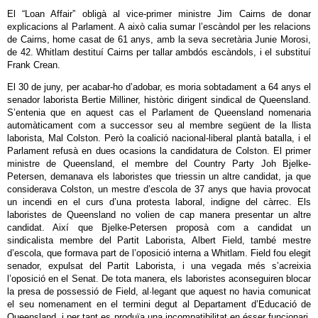
El “Loan Affair” obligà al vice-primer ministre Jim Cairns de donar
explicacions al Parlament. A això calia sumar l’escàndol per les relacions
de Cairns, home casat de 61 anys, amb la seva secretària Junie Morosi,
de 42. Whitlam destituí Cairns per tallar ambdós escàndols, i el substituí
Frank Crean.
El 30 de juny, per acabar-ho d’adobar, es moria sobtadament a 64 anys el
senador laborista Bertie Milliner, històric dirigent sindical de Queensland.
S’entenia que en aquest cas el Parlament de Queensland nomenaria
automàticament com a successor seu al membre següent de la llista
laborista, Mal Colston. Però la coalició nacional-liberal plantà batalla, i el
Parlament refusà en dues ocasions la candidatura de Colston. El primer
ministre de Queensland, el membre del Country Party Joh Bjelke-
Petersen, demanava els laboristes que triessin un altre candidat, ja que
considerava Colston, un mestre d’escola de 37 anys que havia provocat
un incendi en el curs d’una protesta laboral, indigne del càrrec. Els
laboristes de Queensland no volien de cap manera presentar un altre
candidat. Així que Bjelke-Petersen proposà com a candidat un
sindicalista membre del Partit Laborista, Albert Field, també mestre
d’escola, que formava part de l’oposició interna a Whitlam. Field fou elegit
senador, expulsat del Partit Laborista, i una vegada més s’acreixia
l’oposició en el Senat. De tota manera, els laboristes aconseguiren blocar
la presa de possessió de Field, al·legant que aquest no havia comunicat
el seu nomenament en el termini degut al Departament d’Educació de
Queensland, i per tant es produïa una incompatibilitat en ésser funcionari.