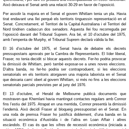
Això deixava el Senat amb una relació 30-29 en favor de l’oposició.
Per assolir la majoria en el Senat el govern Whitlam tenia un pla. Havia
tirat endavant una llei perquè els territoris tinguessin representació en el
Senat. Concretament, el Territori de la Capital Australiana i el Territori del
Nord tindrien cadascun dos senadors. Aquesta llei fou recorreguda per
l’oposició davant del Tribunal Suprem. Ara bé, el 10 d’octubre del 1975,
amb l’empenta de Murphy, el Tribunal Suprem declarà vàlida la llei.
El 16 d’octubre del 1975, el Senat havia de debatre els decrets
pressupostaris aprovats per la Cambra de Representants. El líder liberal,
Fraser, no tenia decidit si blocar aquests decrets. Fer-ho podria provocar
la dimissió de Whitlam, però també exposar-se a unes noves eleccions.
D’altra banda, no fer-ho podria ser contraproduent, si les eleccions
senatorials en els territoris atorgaven una majoria laborista en el Senat
que deixaria camí obert al govern Whitlam, si més no fins a les eleccions
senatorials parcials previstes per al juny del 1976.
El 13 d’octubre, el Herald de Melbourne publicà documents que
mostraven que Khemlani havia mantingut contactes regulars amb Connor
fins l’estiu del 1975. Atrapat en una mentida, Connor presentà la dimissió
l’endemà. Això decidí Fraser al bloqueig pressupostari en el Senat. En
una roda de premsa Fraser ho justificà doblement, d’una banda en la
situació econòmica d’Austràlia i de l’altra en Loan Affair i altres
escàndols. El cas és que les xifres de recessió econòmica (iniciada a