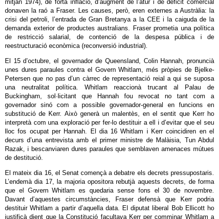
mitjan 1974), de forta inflació, d’augment de l’atur i de dèficit comercial
donaven la raó a Fraser. Les causes, però, eren externes a Austràlia: la
crisi del petroli, l’entrada de Gran Bretanya a la CEE i la caiguda de la
demanda exterior de productes australians. Fraser prometia una política
de restricció salarial, de contenció de la despesa pública i de
reestructuració econòmica (reconversió industrial).
El 15 d’octubre, el governador de Queensland, Colin Hannah, pronuncià
unes dures paraules contra el Govern Whitlam, més pròpies de Bjelke-
Petersen que no pas d’un càrrec de representació reial a qui se suposa
una neutralitat política. Whitlam reaccionà trucant al Palau de
Buckingham, sol·licitant que Hannah fou revocat no tant com a
governador sinó com a possible governador-general en funcions en
substitució de Kerr. Això generà un malentès, en el sentit que Kerr ho
interpretà com una exploració per fer-lo destituir a ell i d’evitar que el seu
lloc fos ocupat per Hannah. El dia 16 Whitlam i Kerr coincidiren en el
decurs d’una entrevista amb el primer ministre de Malàisia, Tun Abdul
Razak, i bescanviaren dures paraules que semblaven amenaces mútues
de destitució.
El mateix dia 16, el Senat començà a debatre els decrets pressupostaris.
L’endemà dia 17, la majoria opositora rebutjà aquests decrets, de forma
que el Govern Whitlam es quedaria sense fons el 30 de novembre.
Davant d’aquestes circumstàncies, Fraser defensà que Kerr podria
destituir Whitlam a partir d’aquella data. El diputat liberal Bob Ellicott ho
justificà dient que la Constitució facultava Kerr per comminar Whitlam a