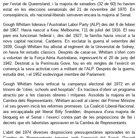
per l’estat de Queensland, i la majoria de senadors (32 de 60) ho havien
estat en les eleccions senatorials del 21 de novembre del 1970. En
conseqüència, els nacional-liberals servaven encara la majoria al Senat.
Gough Whitlam liderava l’Australian Labor Party (ALP) des del 8 de febrer
del 1967. Havia nascut a Kew, Melbourne, l’11 de juliol del 1916. El seu
pare era funcionari federal i, des del 1927, la família havia viscut a la
nova capital nacional, Canberra. En esclatar la guerra el setembre del
1939, Gough Whitlam fou allistat al regiment de la Universitat de Sidney,
on havia fet estudis clàssics. Després de casar-se, Whitlam s’oferí com
a voluntari de la Força Aèria Australiana, ingressant-hi el 20 de juny del
1942. Destinat a la Península Gove, fou en els rengles de l’exèrcit on
començà la seva activitat com a militant de l’ALP. Després de la guerra,
estudià dret, i el 1952 esdevingué membre del Parlament.
Gough Whitlam havia enfocat la campanya electoral del 1972 en el
trinomi de “cities, schools and hospitals”. Es tractava d’oferir un programa
atractiu per a les classes obreres i mitjanes. Assolida la majoria en la
Cambra dels Representants, Whitlam accedí al càrrec del Primer Ministre
i el seu govern inicià les reformes promeses. La Coalició Liberal-Nacional,
ara encapçalada pel liberal Billy Snedden, disposava d’una majoria de
bloqueig en el Senat i l’exercí contra part de les proposicions de llei i
decrets que els laboristes aprovaven en la Cambra de Representants.
L’abril del 1974 diverses disposicions pressupostàries aprovades en la
Cambra de Representants toparen amb l’oposició del Senat. Davant