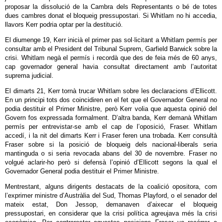
proposar la dissolució de la Cambra dels Representants o bé de totes
dues cambres donat el bloqueig pressupostari. Si Whitlam no hi accedia,
llavors Kerr podria optar per la destitució.
El diumenge 19, Kerr inicià el primer pas sol·licitant a Whitlam permís per
consultar amb el President del Tribunal Suprem, Garfield Barwick sobre la
crisi. Whitlam negà el permís i recordà que des de feia més de 60 anys,
cap governador general havia consultat directament amb l’autoritat
suprema judicial.
El dimarts 21, Kerr tornà trucar Whitlam sobre les declaracions d’Ellicott.
En un principi tots dos coincidiren en el fet que el Governador General no
podia destituir el Primer Ministre, però Kerr volia que aquesta opinió del
Govern fos expressada formalment. D’altra banda, Kerr demanà Whitlam
permís per entrevistar-se amb el cap de l’oposició, Fraser. Whitlam
accedí, i la nit del dimarts Kerr i Fraser feren una trobada. Kerr consultà
Fraser sobre si la posició de bloqueig dels nacional-liberals seria
mantinguda o si seria revocada abans del 30 de novembre. Fraser no
volgué aclarir-ho però si defensà l’opinió d’Ellicott segons la qual el
Governador General podia destituir el Primer Ministre.
Mentrestant, alguns dirigents destacats de la coalició opositora, com
l’exprimer ministre d’Austràlia del Sud, Thomas Playford, o el senador del
mateix estat, Don Jessop, demanaven d’aixecar el bloqueig
pressupostari, en considerar que la crisi política agreujava més la crisi