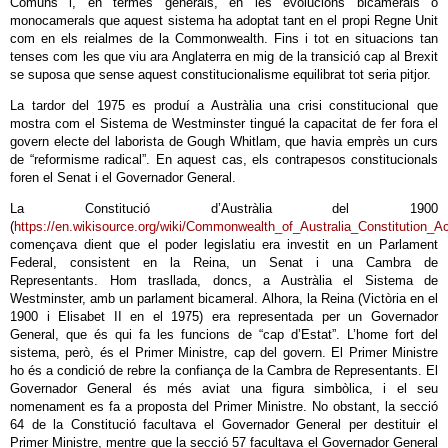
Comuns i, en termes generals, en les evolucions bicamerals o
monocamerals que aquest sistema ha adoptat tant en el propi Regne Unit
com en els reialmes de la Commonwealth. Fins i tot en situacions tan
tenses com les que viu ara Anglaterra en mig de la transició cap al Brexit
se suposa que sense aquest constitucionalisme equilibrat tot seria pitjor.
La tardor del 1975 es produí a Austràlia una crisi constitucional que
mostra com el Sistema de Westminster tingué la capacitat de fer fora el
govern electe del laborista de Gough Whitlam, que havia emprès un curs
de “reformisme radical”. En aquest cas, els contrapesos constitucionals
foren el Senat i el Governador General.
La Constitució d’Austràlia del 1900
(
https://en.wikisource.org/wiki/Commonwealth_of_Australia_Constitution_Ac
començava dient que el poder legislatiu era investit en un Parlament
Federal, consistent en la Reina, un Senat i una Cambra de
Representants. Hom trasllada, doncs, a Austràlia el Sistema de
Westminster, amb un parlament bicameral. Alhora, la Reina (Victòria en el
1900 i Elisabet II en el 1975) era representada per un Governador
General, que és qui fa les funcions de “cap d’Estat”. L’home fort del
sistema, però, és el Primer Ministre, cap del govern. El Primer Ministre
ho és a condició de rebre la confiança de la Cambra de Representants. El
Governador General és més aviat una figura simbòlica, i el seu
nomenament es fa a proposta del Primer Ministre. No obstant, la secció
64 de la Constitució facultava el Governador General per destituir el
Primer Ministre, mentre que la secció 57 facultava el Governador General