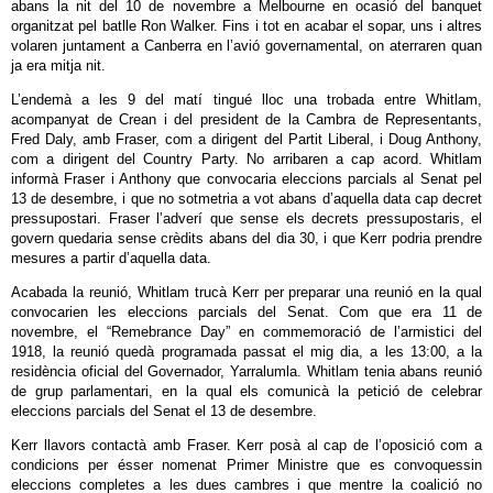
abans la nit del 10 de novembre a Melbourne en ocasió del banquet
organitzat pel batlle Ron Walker. Fins i tot en acabar el sopar, uns i altres
volaren juntament a Canberra en l’avió governamental, on aterraren quan
ja era mitja nit.
L’endemà a les 9 del matí tingué lloc una trobada entre Whitlam,
acompanyat de Crean i del president de la Cambra de Representants,
Fred Daly, amb Fraser, com a dirigent del Partit Liberal, i Doug Anthony,
com a dirigent del Country Party. No arribaren a cap acord. Whitlam
informà Fraser i Anthony que convocaria eleccions parcials al Senat pel
13 de desembre, i que no sotmetria a vot abans d’aquella data cap decret
pressupostari. Fraser l’adverí que sense els decrets pressupostaris, el
govern quedaria sense crèdits abans del dia 30, i que Kerr podria prendre
mesures a partir d’aquella data.
Acabada la reunió, Whitlam trucà Kerr per preparar una reunió en la qual
convocarien les eleccions parcials del Senat. Com que era 11 de
novembre, el “Remebrance Day” en commemoració de l’armistici del
1918, la reunió quedà programada passat el mig dia, a les 13:00, a la
residència oficial del Governador, Yarralumla. Whitlam tenia abans reunió
de grup parlamentari, en la qual els comunicà la petició de celebrar
eleccions parcials del Senat el 13 de desembre.
Kerr llavors contactà amb Fraser. Kerr posà al cap de l’oposició com a
condicions per ésser nomenat Primer Ministre que es convoquessin
eleccions completes a les dues cambres i que mentre la coalició no