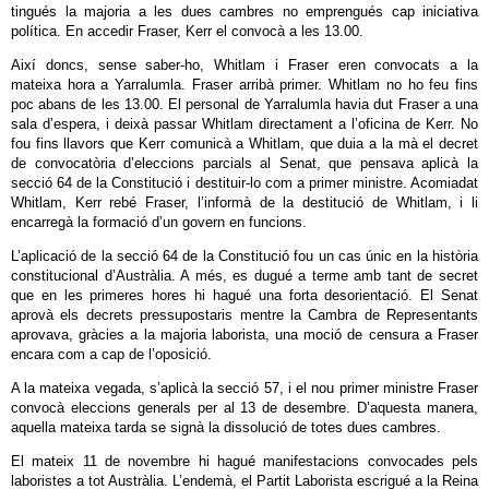
tingués la majoria a les dues cambres no emprengués cap iniciativa
política. En accedir Fraser, Kerr el convocà a les 13.00.
Així doncs, sense saber-ho, Whitlam i Fraser eren convocats a la
mateixa hora a Yarralumla. Fraser arribà primer. Whitlam no ho feu fins
poc abans de les 13.00. El personal de Yarralumla havia dut Fraser a una
sala d’espera, i deixà passar Whitlam directament a l’oficina de Kerr. No
fou fins llavors que Kerr comunicà a Whitlam, que duia a la mà el decret
de convocatòria d’eleccions parcials al Senat, que pensava aplicà la
secció 64 de la Constitució i destituir-lo com a primer ministre. Acomiadat
Whitlam, Kerr rebé Fraser, l’informà de la destitució de Whitlam, i li
encarregà la formació d’un govern en funcions.
L’aplicació de la secció 64 de la Constitució fou un cas únic en la història
constitucional d’Austràlia. A més, es dugué a terme amb tant de secret
que en les primeres hores hi hagué una forta desorientació. El Senat
aprovà els decrets pressupostaris mentre la Cambra de Representants
aprovava, gràcies a la majoria laborista, una moció de censura a Fraser
encara com a cap de l’oposició.
A la mateixa vegada, s’aplicà la secció 57, i el nou primer ministre Fraser
convocà eleccions generals per al 13 de desembre. D’aquesta manera,
aquella mateixa tarda se signà la dissolució de totes dues cambres.
El mateix 11 de novembre hi hagué manifestacions convocades pels
laboristes a tot Austràlia. L’endemà, el Partit Laborista escrigué a la Reina