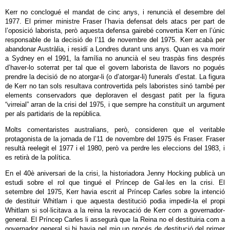
Kerr no conclogué el mandat de cinc anys, i renuncià el desembre del
1977. El primer ministre Fraser l’havia defensat dels atacs per part de
l’oposició laborista, però aquesta defensa gairebé convertia Kerr en l’únic
responsable de la decisió de l’11 de novembre del 1975. Kerr acabà per
abandonar Austràlia, i residí a Londres durant uns anys. Quan es va morir
a Sydney en el 1991, la família no anuncià el seu traspàs fins després
d’haver-lo soterrat per tal que el govern laborista de llavors no pogués
prendre la decisió de no atorgar-li (o d’atorgar-li) funerals d’estat. La figura
de Kerr no tan sols resultava controvertida pels laboristes sinó també per
elements conservadors que deploraven el desgast patit per la figura
“virreial” arran de la crisi del 1975, i que sempre ha constituït un argument
per als partidaris de la república.
Molts comentaristes australians, però, consideren que el veritable
protagonista de la jornada de l’11 de novembre del 1975 és Fraser. Fraser
resultà reelegit el 1977 i el 1980, però va perdre les eleccions del 1983, i
es retirà de la política.
En el 40è aniversari de la crisi, la historiadora Jenny Hocking publicà un
estudi sobre el rol que tingué el Príncep de Gal·les en la crisi. El
setembre del 1975, Kerr havia escrit al Príncep Carles sobre la intenció
de destituir Whitlam i que aquesta destitució podia impedir-la el propi
Whitlam si sol·licitava a la reina la revocació de Kerr com a governador-
general. El Príncep Carles li assegurà que la Reina no el destituiria com a
governador general si hi havia pel mig un procés de destitució del primer