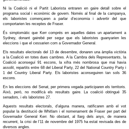
Ni la Coalició ni el Partit Laborista entraren en gaire detall sobre el
programa social i econòmic de govern. Només al final de la campanya,
els laboristes començaren a parlar d’economia i advertir del que
comportarien les receptes de Fraser.
És simptomàtic que Kerr comprés en aquelles dates un apartament a
Sydney, donant gairebé per segur que els laboristes guanyarien les
eleccions i que el cessarien com a Governador General.
Els resultats electorals del 13 de desembre, donaren una àmplia victòria
a la Coalició en totes dues cambres. A la Cambra dels Representants, la
Coalició aconseguí 91 escons, la xifra més nombrosa que mai havia
assolit, repartits entre 68 del Liberal Party, 22 del National Country Party i
1 del Country Liberal Party. Els laboristes aconseguiren tan sols 36
escons.
En les eleccions del Senat, per primera vegada participaren els territoris.
Això, però, no modificà els resultats gaire. La coalició obtingué 35
senadors, i els laboristes 27.
Aquests resultats electorals, d’alguna manera, ratificaren amb el vot
popular la destitució de Whitlam i el nomenament de Fraser per part del
Governador General Kerr. No obstant, al llarg dels anys, de manera
recurrent, la crisi de l’11 de novembre del 1975 ha estat revisada des de
diversos angles.