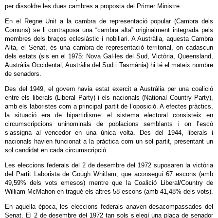
per dissoldre les dues cambres a proposta del Primer Ministre.
En el Regne Unit a la cambra de representació popular (Cambra dels
Comuns) se li contraposa una “cambra alta” originalment integrada pels
membres dels braços eclesiàstic i nobiliari. A Austràlia, aquesta Cambra
Alta, el Senat, és una cambra de representació territorial, on cadascun
dels estats (sis en el 1975: Nova Gal·les del Sud, Victòria, Queensland,
Austràlia Occidental, Austràlia del Sud i Tasmània) hi té el mateix nombre
de senadors.
Des del 1949, el govern havia estat exercit a Austràlia per una coalició
entre els liberals (Liberal Party) i els nacionals (National Country Party),
amb els laboristes com a principal partit de l’oposició. A efectes pràctics,
la situació era de bipartidisme: el sistema electoral consisteix en
circumscripcions uninominals de poblacions semblants i on l’escó
s’assigna al vencedor en una única volta. Des del 1944, liberals i
nacionals havien funcionat a la pràctica com un sol partit, presentant un
sol candidat en cada circumscripció.
Les eleccions federals del 2 de desembre del 1972 suposaren la victòria
del Partit Laborista de Gough Whitlam, que aconseguí 67 escons (amb
49,59% dels vots emesos) mentre que la Coalició Liberal/Country de
William McMahon en tragué els altres 58 escons (amb 41,48% dels vots).
En aquella època, les eleccions federals anaven desacompassades del
Senat. El 2 de desembre del 1972 tan sols s’elegí una plaça de senador