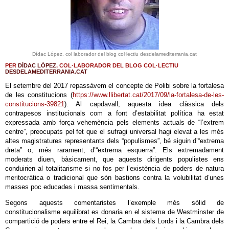
Dídac López, col·laborador del blog col·lectiu desdelamediterrania.cat
PER
DÍDAC LÓPEZ
, COL·LABORADOR DEL BLOG COL·LECTIU
DESDELAMEDITERRANIA.CAT
El setembre del 2017 repassàvem el concepte de Polibi sobre la fortalesa
de les constitucions (
https://www.llibertat.cat/2017/09/la-fortalesa-de-les-
constitucions-39821
). Al capdavall, aquesta idea clàssica dels
contrapesos institucionals com a font d’estabilitat política ha estat
expressada amb força vehemència pels elements actuals de “l’extrem
centre”, preocupats pel fet que el sufragi universal hagi elevat a les més
altes magistratures representants dels “populismes”, bé siguin d’“extrema
dreta” o, més rarament, d’“extrema esquerra”. Els extremadament
moderats diuen, bàsicament, que aquests dirigents populistes ens
conduirien al totalitarisme si no fos per l’existència de poders de natura
meritocràtica o tradicional que són bastions contra la volubilitat d’unes
masses poc educades i massa sentimentals.
Segons aquests comentaristes l’exemple més sòlid de
constitucionalisme equilibrat es donaria en el sistema de Westminster de
compartició de poders entre el Rei, la Cambra dels Lords i la Cambra dels