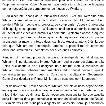
econòmica. Per contrarestar aquestes posicions Fraser va recórrer a
l’exprimer ministre Robert Menzies, que defensà la tàctica de bloqueig
com a necessària per combatre les polítiques de Whitlam.
El 30 d’octubre, abans de la reunió del Consell Executiu, Kerr dinà amb
Whitlam i amb el ministre de Treball i senador, Jim McClelland. Kerr
sondejà Whitlam sobre una proposta de compromís. L’oposició aixecaria
el bloqueig pressupostari si Whitlam renunciava a alterar la composició
del senat amb eleccions parcials als territoris. Whitlam s’oposà a aquest
compromís, ja que confiava que amb aquestes eleccions podria
aconseguir la majoria a totes dues cambres. Aquesta intenció és la que
feia que Whitlam no contemplés tampoc la possibilitat de convocar
eleccions simultànies i completes per a les dues cambres.
Kerr, en tot moment, provà de recuperar la imatge de neutralitat davant
Whitlam. Si perdia aquesta imatge, Whitlam podria optar per demanar a la
Reina que destituís Kerr i designés un substitut. Kerr, a esquenes de
Whitlam, tingué trobades amb membres del Tribunal Suprem, que li
comunicaren per escrit que la Constitució facultava el Governador
General per destituir el Primer Ministres en ocasions com la present.
El 9 de novembre, Fraser contactà Whitlam per iniciar unes negociacions
entre govern i oposició. Acordaren una reunió en la Seu del Parlament per
a les 9 del matí de dimarts 11 de novembre, pensant també que aquella
seria la darrera data per convocar eleccions anticipades abans de Nadal.
Els ministres i els principals dirigents de l’oposició, però, ja coincidiren