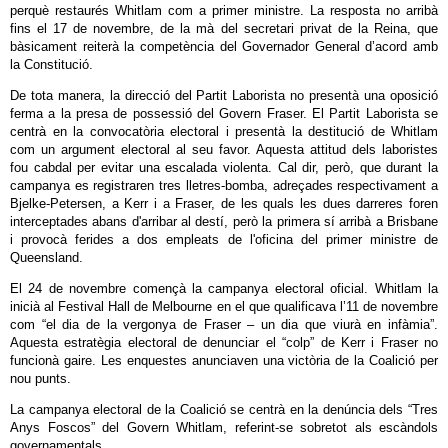
perquè restaurés Whitlam com a primer ministre. La resposta no arribà
fins el 17 de novembre, de la mà del secretari privat de la Reina, que
bàsicament reiterà la competència del Governador General d’acord amb
la Constitució.
De tota manera, la direcció del Partit Laborista no presentà una oposició
ferma a la presa de possessió del Govern Fraser. El Partit Laborista se
centrà en la convocatòria electoral i presentà la destitució de Whitlam
com un argument electoral al seu favor. Aquesta attitud dels laboristes
fou cabdal per evitar una escalada violenta. Cal dir, però, que durant la
campanya es registraren tres lletres-bomba, adreçades respectivament a
Bjelke-Petersen, a Kerr i a Fraser, de les quals les dues darreres foren
interceptades abans d'arribar al destí, però la primera sí arribà a Brisbane
i provocà ferides a dos empleats de l'oficina del primer ministre de
Queensland.
El 24 de novembre començà la campanya electoral oficial. Whitlam la
inicià al Festival Hall de Melbourne en el que qualificava l’11 de novembre
com “el dia de la vergonya de Fraser – un dia que viurà en infàmia”.
Aquesta estratègia electoral de denunciar el “colp” de Kerr i Fraser no
funcionà gaire. Les enquestes anunciaven una victòria de la Coalició per
nou punts.
La campanya electoral de la Coalició se centrà en la denúncia dels “Tres
Anys Foscos” del Govern Whitlam, referint-se sobretot als escàndols
governamentals.