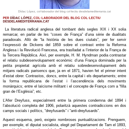
Dídac López, col·laborador del blog col·lectiu desdelamediterrania.cat
PER
DÍDAC LÓPEZ
, COL·LABORADOR DEL BLOG COL·LECTIU
DESDELAMEDITERRANIA.CAT
La literatura radical anglesa del tombant dels segles XIX i XX solia
remarcar, en parlar de les “coses de França” d’una sèrie de dualitats
paradoxals. Allò de “la història de les dues ciutats”, per fer servir
l’expressió de Dickens del 1859 sobre el contrast entre la Reforma
Anglesa i la Revolució Francesa, era traslladat a l’interior de la França de
la Tercera República. Així, per exemple, H. M. Hyndman podia contrastar
el relatiu subdesenvolupament econòmic d’una França dominada per la
petita propietat agrícola amb el relatiu sobredesenvolupament dels
mitjans radicals parisencs que, ja en el 1871, havien fet el primer intent
d’estat obrer. Contrastos, doncs, entre la capital i els departaments; entre
la forma republicana de l’estat i l’ascendència dels moviments
monàrquics; entre el laïcisme militant i el concepte de França com a “filla
gran de l’Església”; etc.
L’Afer Dreyfuss, especialment entre la primera condemna del 1894 i
l’absolució completa del 1906, polaritzà aquestes contradiccions en dos
camps socials i polítics, “dreyfusards” i “anti-dreyfusards”.
Aquest esquema, però, exigeix nombroses puntualitzacions. Prenguem,
per exemple, el diputat socialista, elegit pel Departament de Tarn el 1893,