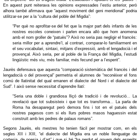
En aquest punt reiterava les opinions expressades l’estiu anterior, però
alhora també afirmava que “aquest moviment del geni meridional” podria
utilitzar-se per a la “cultura del poble del Migdia”:
“Per què no aprofitar-se del fet que la major part dels infants de les
nostres escoles coneixen i parlen encara allò que hom anomena
amb el nom groller de “patuès”? Això no seria pas negligir el francès:
seria millor per a aprendre’l, al contrari, comparar-lo familiarment en
el seu vocabulari, sintaxi, mitjans d’expressió, amb el lengadocià i el
provençal. Això seria, per al poble de la França del Migdia, l’estudi
lingüístic més viu, més familiar, més fecund per a l’esperit”.
Jaurès defensava que aquesta “comparació sistemàtica del francès i del
lengadocià o del provençal” permetria el alumnes de “reconèixer el fons
comú de llatinitat del qual emanen el dialecte del Nord i el dialecte del
Sud”. I això sense necessitat d’aprendre llatí:
“Seria una doble i grandiosa lliçó de tradició i de revolució... La
revelació que tot subsisteix i que tot es transforma... La parla de
Roma ha desaparegut però demora fins i tot en el patuès dels
nostres pagesos com si els llurs pobres masos haguessin estat
construït amb les pedres de palaus romans”.
Segons Jaurès, els mestres ho tenien fàcil per mostrar com, en els
segles XII i XIII, “el dialecte del Migdia era un noble llenguatge de
cortesia, de poesia i d’art” i que si bé “ha perdut el govern dels esperits