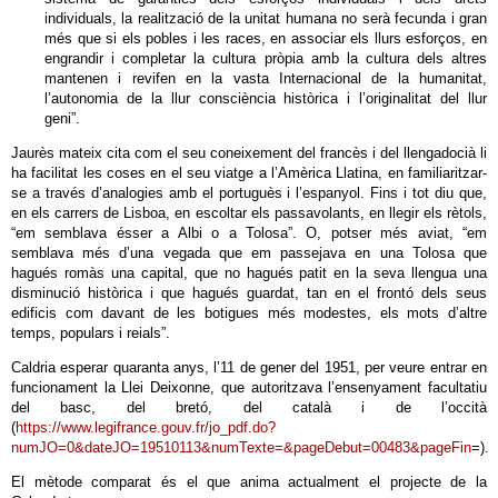
individuals, la realització de la unitat humana no serà fecunda i gran
més que si els pobles i les races, en associar els llurs esforços, en
engrandir i completar la cultura pròpia amb la cultura dels altres
mantenen i revifen en la vasta Internacional de la humanitat,
l’autonomia de la llur consciència històrica i l’originalitat del llur
geni”.
Jaurès mateix cita com el seu coneixement del francès i del llengadocià li
ha facilitat les coses en el seu viatge a l’Amèrica Llatina, en familiaritzar-
se a través d’analogies amb el portuguès i l’espanyol. Fins i tot diu que,
en els carrers de Lisboa, en escoltar els passavolants, en llegir els rètols,
“em semblava ésser a Albi o a Tolosa”. O, potser més aviat, “em
semblava més d’una vegada que em passejava en una Tolosa que
hagués romàs una capital, que no hagués patit en la seva llengua una
disminució històrica i que hagués guardat, tan en el frontó dels seus
edificis com davant de les botigues més modestes, els mots d’altre
temps, populars i reials”.
Caldria esperar quaranta anys, l’11 de gener del 1951, per veure entrar en
funcionament la Llei Deixonne, que autoritzava l’ensenyament facultatiu
del basc, del bretó, del català i de l’occità
(
https://www.legifrance.gouv.fr/jo_pdf.do?
numJO=0&dateJO=19510113&numTexte=&pageDebut=00483&pageFin
=).
El mètode comparat és el que anima actualment el projecte de la