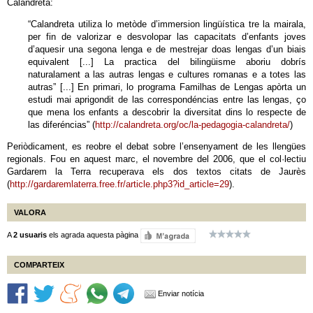
Calandreta:
“Calandreta utiliza lo metòde d’immersion lingüística tre la mairala,
per fin de valorizar e desvolopar las capacitats d’enfants joves
d’aquesir una segona lenga e de mestrejar doas lengas d’un biais
equivalent [...] La practica del bilingüisme aboriu dobrís
naturalament a las autras lengas e cultures romanas e a totes las
autras” [...] En primari, lo programa Familhas de Lengas apòrta un
estudi mai aprigondit de las correspondéncias entre las lengas, ço
que mena los enfants a descobrir la diversitat dins lo respecte de
las diferéncias” (
http://calandreta.org/oc/la-pedagogia-calandreta/
)
Periòdicament, es reobre el debat sobre l’ensenyament de les llengües
regionals. Fou en aquest marc, el novembre del 2006, que el col·lectiu
Gardarem la Terra recuperava els dos textos citats de Jaurès
(
http://gardaremlaterra.free.fr/article.php3?id_article=29
).
VALORA
A
2 usuaris
els agrada aquesta pàgina
COMPARTEIX
Enviar notícia