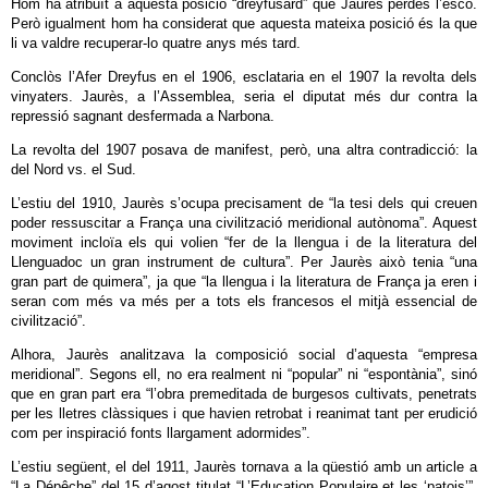
Hom ha atribuït a aquesta posició “dreyfusard” que Jaurès perdés l’escó.
Però igualment hom ha considerat que aquesta mateixa posició és la que
li va valdre recuperar-lo quatre anys més tard.
Conclòs l’Afer Dreyfus en el 1906, esclataria en el 1907 la revolta dels
vinyaters. Jaurès, a l’Assemblea, seria el diputat més dur contra la
repressió sagnant desfermada a Narbona.
La revolta del 1907 posava de manifest, però, una altra contradicció: la
del Nord vs. el Sud.
L’estiu del 1910, Jaurès s’ocupa precisament de “la tesi dels qui creuen
poder ressuscitar a França una civilització meridional autònoma”. Aquest
moviment incloïa els qui volien “fer de la llengua i de la literatura del
Llenguadoc un gran instrument de cultura”. Per Jaurès això tenia “una
gran part de quimera”, ja que “la llengua i la literatura de França ja eren i
seran com més va més per a tots els francesos el mitjà essencial de
civilització”.
Alhora, Jaurès analitzava la composició social d’aquesta “empresa
meridional”. Segons ell, no era realment ni “popular” ni “espontània”, sinó
que en gran part era “l’obra premeditada de burgesos cultivats, penetrats
per les lletres clàssiques i que havien retrobat i reanimat tant per erudició
com per inspiració fonts llargament adormides”.
L’estiu següent, el del 1911, Jaurès tornava a la qüestió amb un article a
“La Dépêche” del 15 d’agost titulat “L’Education Populaire et les ‘patois’”.