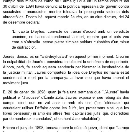
campió dels miners de carbó de Carmauç i que en un famós discurs del
30 d’abril del 1894 havia denunciat la política repressiva del govern contra
socialistes i anarquistes mentre tolerava la propaganda violenta dels
ultracatòlics. Doncs bé, aquest mateix Jaurès, en un altre discurs, del 24
de desembre declara:
“El capità Dreyfus, convicte de traïció d’acord amb un veredicte
unànime, no ha estat condemnat a mort, mentre que el país veu
com a s’afusella sense pietat simples soldats culpables d’un minut
de distracció”.
Jaurès, doncs, és un “anti-dreyfusard” en aquest primer moment. Creu en
la culpabilitat de Jaurès i considera insuficient la sentència de deportació.
Alhora, però, fa servir aquesta sentència per blasmar la incoherència de
la justícia militar. Jaurès comparteix la idea que Dreyfus no havia estat
condemnat a mort per la campanya a favor seu que havia menat el
moviment jueu.
El 20 de gener del 1898, quan ja feia una setmana que “L’Aurore” havia
publicat el “J’acusse” d’Émile Zola, Jaurès exposa el seu rebuig als dos
camps, dient que no vol anar ni amb els uns (“les ‘cléricaux’ qui
voudraient utiliser l’Affaire contre les Juifs, les protestants ainsi que les
libres penseurs”) ni amb els altres “les ‘capitalistes juifs’ qui, discredités
par de nombreux ‘scandales’, cherchent à se réhabiliter”).
Encara el juny del 1898, tornava sobre la qüestió jueva, dient que “la raça