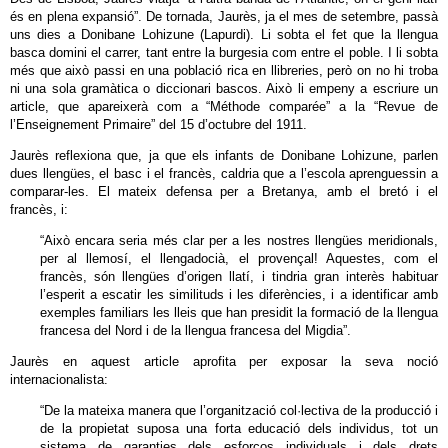
és en plena expansió”. De tornada, Jaurès, ja el mes de setembre, passà
uns dies a Donibane Lohizune (Lapurdi). Li sobta el fet que la llengua
basca domini el carrer, tant entre la burgesia com entre el poble. I li sobta
més que això passi en una població rica en llibreries, però on no hi troba
ni una sola gramàtica o diccionari bascos. Això li empeny a escriure un
article, que apareixerà com a “Méthode comparée” a la “Revue de
l’Enseignement Primaire” del 15 d’octubre del 1911.
Jaurès reflexiona que, ja que els infants de Donibane Lohizune, parlen
dues llengües, el basc i el francès, caldria que a l’escola aprenguessin a
comparar-les. El mateix defensa per a Bretanya, amb el bretó i el
francès, i:
“Això encara seria més clar per a les nostres llengües meridionals,
per al llemosí, el llengadocià, el provençal! Aquestes, com el
francès, són llengües d’origen llatí, i tindria gran interès habituar
l’esperit a escatir les similituds i les diferències, i a identificar amb
exemples familiars les lleis que han presidit la formació de la llengua
francesa del Nord i de la llengua francesa del Migdia”.
Jaurès en aquest article aprofita per exposar la seva noció
internacionalista:
“De la mateixa manera que l’organització col·lectiva de la producció i
de la propietat suposa una forta educació dels individus, tot un
sistema de garanties dels esforços individuals i dels drets