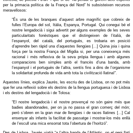
per la primacia política de la França del Nord” hi subsisteixen recursos
meravellosos:
“És una de les branques d’aquest arbre magnífic que cobreix de
fulles l’Europa del sol, Itàlia, Espanya, Portugal. Qui conegui bé el
nostre lengadocià i sigui advertit per alguns exemples de les seves
particularitats fonèstiques que el distingeixen de l’italià, de
l’espanyol, del català, del portuguès, es trobaria en posició
d’aprendre ben ràpid una d’aquestes llengües [...] Quina joia i quina
força per la nostra França del Migdia si, per una coneixença més
racional i més reflexiva de la seva pròpia llengua i amb algunes
comparacions ben simples amb el francès d’una banda, amb
l’espanyol i el portuguès de l’altra, sentís fins a dins de l’organisme
la solidaritat profunda de vida amb tota la civilització llatina!”.
Aquestes línies, explica Jaurès, les escriu des de Lisboa, on no pot més
que fer una reflexió sobre els destins de la llengua portuguesa i de Lisboa
i els destins del lengadocià i de Tolosa:
“El nostre lengadocià i el nostre provençal no són gaire més que
badies abandonades, per on ja no passa el gran comerç del món;
però s’obren en la gran mar de llengües i de races llatines [...] Cal
ensenyar als infants la facilitat de passatge i mostrar-los més enllà
de l’escull una mica ensorrat tota l’obertura de l’horitzó”.
Des de Lisboa, Jaurès viatjà “a l’altra banda de l’Atlàntic, on el geni llatí