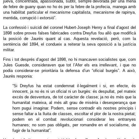
jueva, concentrada, apassionada, subtil, sempre devorada per una mena
de febre de guany quan no ho és per la febre de la profecia, manega amb
una habilitat particular el mecanisme capitalista, mecanisme de rapinya,
mentida, corrupció i extorsió”.
La confessió i suïcidi del coronel Hubert-Joseph Henry a final d’agost del
1898 sobre proves falses fabricades contra Dreyfus fou allò que modificà
la posició de Jaurès quant al cas. Aquesta revelació, però, com la
sentència del 1894, el condueix a reiterar la seva oposició a la justícia
militar.
Fins i tot després d’agost del 1898, no hi mancaven socialistes que, com
Jules Guesde, consideraven que tot l’Afer els era irrellevant, i que no
podia considerar-se prioritària la defensa d’un “oficial burgès”. A això,
Jaurès responia:
“Si Dreyfus ha estat condemnat il·legalment i si, en efecte, és
innocent, ja no és ni un oficial ni un burgès: és despullat, pel mateix
excés de desventura, de tot caràcter de classe; ja no és més que la
humanitat mateixa, al més alt grau de misèria i desesperança que
hom pugui imaginar. Podem, sense contradir els nostres principis i
sense faltar a la lluita de classes, escoltar el plor de la nostra pietat;
podem en el combat revolucionari considerar les entranyes
humanes; no som pas obligats, per romandre en el socialisme, de
fugir de la humanitat”.