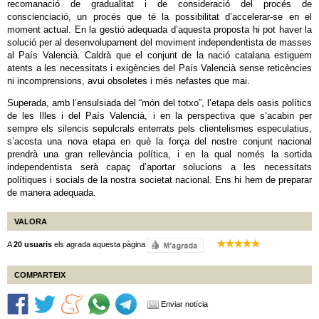
recomanació de gradualitat i de consideració del procés de
conscienciació, un procés que té la possibilitat d’accelerar-se en el
moment actual. En la gestió adequada d’aquesta proposta hi pot haver la
solució per al desenvolupament del moviment independentista de masses
al País Valencià. Caldrà que el conjunt de la nació catalana estiguem
atents a les necessitats i exigències del País Valencià sense reticències
ni incomprensions, avui obsoletes i més nefastes que mai.
Superada, amb l’ensulsiada del “món del totxo”, l’etapa dels oasis polítics
de les Illes i del País Valencià, i en la perspectiva que s’acabin per
sempre els silencis sepulcrals enterrats pels clientelismes especulatius,
s’acosta una nova etapa en què la força del nostre conjunt nacional
prendrà una gran rellevància política, i en la qual només la sortida
independentista serà capaç d’aportar solucions a les necessitats
polítiques i socials de la nostra societat nacional. Ens hi hem de preparar
de manera adequada.
VALORA
A
20 usuaris
els agrada aquesta pàgina
COMPARTEIX
Enviar notícia