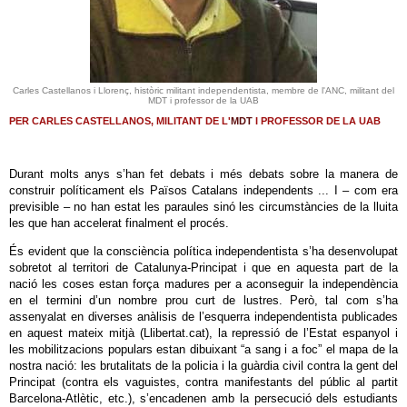
Carles Castellanos i Llorenç, històric militant independentista, membre de l'ANC, militant del
MDT i professor de la UAB
PER CARLES CASTELLANOS, MILITANT DE L'
MDT
I PROFESSOR DE LA UAB
Durant molts anys s’han fet debats i més debats sobre la manera de
construir políticament els Països Catalans independents ... I – com era
previsible – no han estat les paraules sinó les circumstàncies de la lluita
les que han accelerat finalment el procés.
És evident que la consciència política independentista s’ha desenvolupat
sobretot al territori de Catalunya-Principat i que en aquesta part de la
nació les coses estan força madures per a aconseguir la independència
en el termini d’un nombre prou curt de lustres. Però, tal com s’ha
assenyalat en diverses anàlisis de l’esquerra independentista publicades
en aquest mateix mitjà (Llibertat.cat), la repressió de l’Estat espanyol i
les mobilitzacions populars estan dibuixant “a sang i a foc” el mapa de la
nostra nació: les brutalitats de la policia i la guàrdia civil contra la gent del
Principat (contra els vaguistes, contra manifestants del públic al partit
Barcelona-Atlètic, etc.), s’encadenen amb la persecució dels estudiants