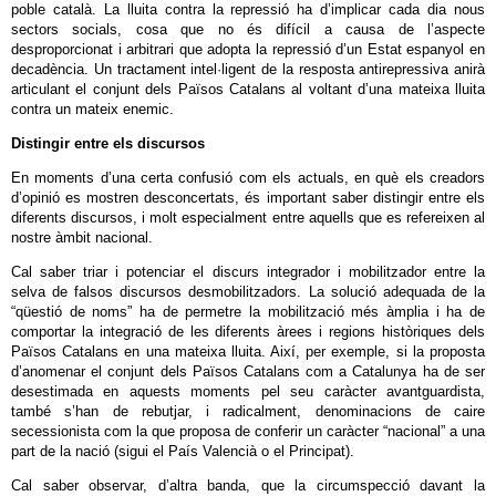
poble català. La lluita contra la repressió ha d’implicar cada dia nous
sectors socials, cosa que no és difícil a causa de l’aspecte
desproporcionat i arbitrari que adopta la repressió d’un Estat espanyol en
decadència. Un tractament intel·ligent de la resposta antirepressiva anirà
articulant el conjunt dels Països Catalans al voltant d’una mateixa lluita
contra un mateix enemic.
Distingir entre els discursos
En moments d’una certa confusió com els actuals, en què els creadors
d’opinió es mostren desconcertats, és important saber distingir entre els
diferents discursos, i molt especialment entre aquells que es refereixen al
nostre àmbit nacional.
Cal saber triar i potenciar el discurs integrador i mobilitzador entre la
selva de falsos discursos desmobilitzadors. La solució adequada de la
“qüestió de noms” ha de permetre la mobilització més àmplia i ha de
comportar la integració de les diferents àrees i regions històriques dels
Països Catalans en una mateixa lluita. Així, per exemple, si la proposta
d’anomenar el conjunt dels Països Catalans com a Catalunya ha de ser
desestimada en aquests moments pel seu caràcter avantguardista,
també s’han de rebutjar, i radicalment, denominacions de caire
secessionista com la que proposa de conferir un caràcter “nacional” a una
part de la nació (sigui el País Valencià o el Principat).
Cal saber observar, d’altra banda, que la circumspecció davant la