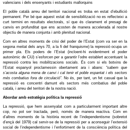
valencians i dels ensenyants i estudiants mallorquins
El poble català arreu del territori nacional es troba en estat d’ebullició
permanent. Per bé que aquest estat de sensibilització no es reflecteixi a
curt termini en resultats electorals, sí que és clarament el presagi de
canvis en profunditat que ens acosten de manera accelerada al nostre
objectiu de manera conjunta i amb plenitud nacional.
Com en altres moments de crisi del poder de l’Estat (com va ser en la
segona meitat dels anys 70, a la fi del franquisme) la repressió ocupa un
primer pla. Els poders de l’Estat (incloent-hi evidentment el poder
autonòmic de CiU) s’esforcen per a garantir l’odre establert accentuant la
repressió contra les mobilitzacions socials. És com si els botxins de
l’Estat espanyol proclamessin obertament ara i abans:
“sabem que
s’acosta alguna mena de canvi i cal tenir el poble espantat i els sectors
més combatius fora de circulació”
. No és, per tant, un fet casual que la
repressió es concentri damunt els sectors més combatius del poble
català, i arreu del territori de la nostra nació.
Abordar amb estratègia política la repressió
La repressió, que hem assenyalat com a particularment important altre
cop, no pot ser tractada, però, només de manera reactiva. Com en
d’altres moments de la història recent de l’independentisme (sobretot
d’ençà del 1979) cal servir-se de la repressió per a aconseguir l’extensió
social de l’independentisme i l’enfortiment de la consciència política del