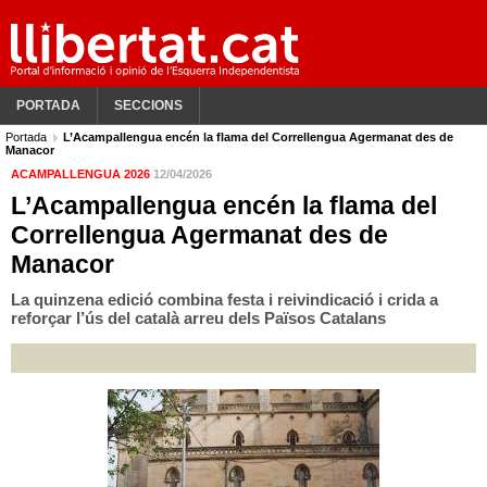
PORTADA
SECCIONS
Portada
L’Acampallengua encén la flama del Correllengua Agermanat des de
Manacor
ACAMPALLENGUA 2026
12/04/2026
L’Acampallengua encén la flama del
Correllengua Agermanat des de
Manacor
La quinzena edició combina festa i reivindicació i crida a
reforçar l’ús del català arreu dels Països Catalans