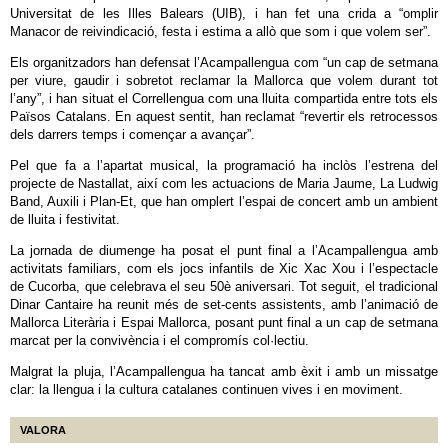
Universitat de les Illes Balears (UIB), i han fet una crida a “omplir
Manacor de reivindicació, festa i estima a allò que som i que volem ser”.
Els organitzadors han defensat l’Acampallengua com “un cap de setmana
per viure, gaudir i sobretot reclamar la Mallorca que volem durant tot
l’any”, i han situat el Correllengua com una lluita compartida entre tots els
Països Catalans. En aquest sentit, han reclamat “revertir els retrocessos
dels darrers temps i començar a avançar”.
Pel que fa a l’apartat musical, la programació ha inclòs l’estrena del
projecte de Nastallat, així com les actuacions de Maria Jaume, La Ludwig
Band, Auxili i Plan‑Et, que han omplert l’espai de concert amb un ambient
de lluita i festivitat.
La jornada de diumenge ha posat el punt final a l’Acampallengua amb
activitats familiars, com els jocs infantils de Xic Xac Xou i l’espectacle
de Cucorba, que celebrava el seu 50è aniversari. Tot seguit, el tradicional
Dinar Cantaire ha reunit més de set-cents assistents, amb l’animació de
Mallorca Literària i Espai Mallorca, posant punt final a un cap de setmana
marcat per la convivència i el compromís col·lectiu.
Malgrat la pluja, l’Acampallengua ha tancat amb èxit i amb un missatge
clar: la llengua i la cultura catalanes continuen vives i en moviment.
VALORA