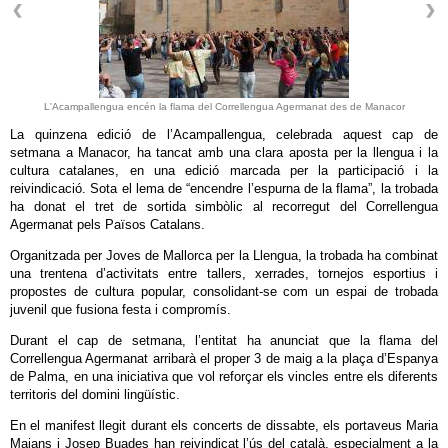
L'Acampallengua encén la flama del Correllengua Agermanat des de Manacor
La quinzena edició de l’Acampallengua, celebrada aquest cap de
setmana a Manacor, ha tancat amb una clara aposta per la llengua i la
cultura catalanes, en una edició marcada per la participació i la
reivindicació. Sota el lema de “encendre l’espurna de la flama”, la trobada
ha donat el tret de sortida simbòlic al recorregut del Correllengua
Agermanat pels Països Catalans.
Organitzada per Joves de Mallorca per la Llengua, la trobada ha combinat
una trentena d’activitats entre tallers, xerrades, tornejos esportius i
propostes de cultura popular, consolidant-se com un espai de trobada
juvenil que fusiona festa i compromís.
Durant el cap de setmana, l’entitat ha anunciat que la flama del
Correllengua Agermanat arribarà el proper 3 de maig a la plaça d’Espanya
de Palma, en una iniciativa que vol reforçar els vincles entre els diferents
territoris del domini lingüístic.
En el manifest llegit durant els concerts de dissabte, els portaveus Maria
Maians i Josep Buades han reivindicat l’ús del català, especialment a la