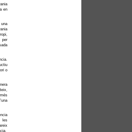
rania
va en
, una
rania
ropi,
l per
osada
cia.
uctiu
ori o
anera
teix,
a més
d’una
ncia
 les
areix
cia.