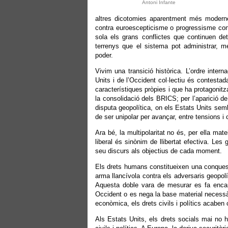
Antoni Infante
altres dicotomies aparentment més moderne
contra euroescepticisme o progressisme cont
sola els grans conflictes que continuen de
terrenys que el sistema pot administrar, me
poder.
Vivim una transició històrica. L’ordre inter
Units i de l’Occident col·lectiu és contest
característiques pròpies i que ha protagonit
la consolidació dels BRICS; per l’aparició d
disputa geopolítica, on els Estats Units sem
de ser unipolar per avançar, entre tensions i 
Ara bé, la multipolaritat no és, per ella mat
liberal és sinònim de llibertat efectiva. Le
seu discurs als objectius de cada moment.
Els drets humans constitueixen una conquest
arma llancívola contra els adversaris geopol
Aquesta doble vara de mesurar es fa encar
Occident o es nega la base material necessàri
econòmica, els drets civils i polítics acabe
Als Estats Units, els drets socials mai no 