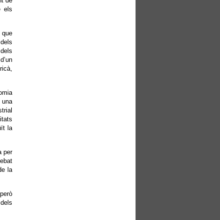
nt de
 els
s que
 dels
 dels
d’un
ricà,
omia
é una
trial
itats
ït la
a per
debat
de la
però
 dels