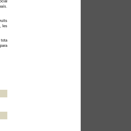
ocial
país.
ruïts
, les
 tota
epara