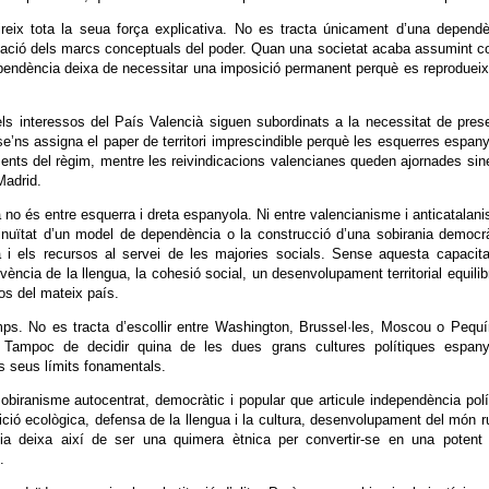
ireix tota la seua força explicativa. No es tracta únicament d’una depend
tzació dels marcs conceptuals del poder. Quan una societat acaba assumint 
dependència deixa de necessitar una imposició permanent perquè es reproduei
ls interessos del País Valencià siguen subordinats a la necessitat de pres
t se’ns assigna el paper de territori imprescindible perquè les esquerres espan
nts del règim, mentre les reivindicacions valencianes queden ajornades sin
Madrid.
cià no és entre esquerra i dreta espanyola. Ni entre valencianisme i anticatalan
inuïtat d’un model de dependència o la construcció d’una sobirania democr
a i els recursos al servei de les majories socials. Sense aquesta capacit
ivència de la llengua, la cohesió social, un desenvolupament territorial equilib
s del mateix país.
ps. No es tracta d’escollir entre Washington, Brussel·les, Moscou o Pequí
i. Tampoc de decidir quina de les dues grans cultures polítiques espany
s seus límits fonamentals.
sobiranisme autocentrat, democràtic i popular que articule independència polí
ció ecològica, defensa de la llengua i la cultura, desenvolupament del món ru
ania deixa així de ser una quimera ètnica per convertir-se en una potent
.