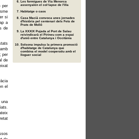
Les formigues de Via Menorca
assenyalen el col·lapse de l'illa
 per
eisme
Habitatge o caos
er si
Casa Macià convoca unes jornades
d'història pel centenari dels Fets de
cap a
Prats de Molló
ns de
La XXXIX Pujada al Port de Salau
reivindicarà el Pirineu com a espai
d'unió entre Catalunya i Occitània
stats
Solsona impulsa la primera promoció
d'habitatge de Catalunya que
e amb
combina el model cooperatiu amb el
; per
lloguer social
al de
eixat
ràcia
en el
m una
iats.
ateix
retat
essos