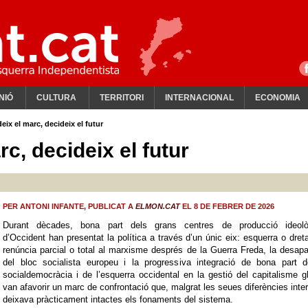
NIÓ
CULTURA
TERRITORI
INTERNACIONAL
ECONOMIA
eix el marc, decideix el futur
rc, decideix el futur
PER ANTONI INFANTE, PUBLICAT A
ELMON.CAT
EL 8 DE FEBRER DE 2026
Durant dècades, bona part dels grans centres de producció ideolò
d’Occident han presentat la política a través d’un únic eix: esquerra o dret
renúncia parcial o total al marxisme després de la Guerra Freda, la desapa
del bloc socialista europeu i la progressiva integració de bona part d
socialdemocràcia i de l’esquerra occidental en la gestió del capitalisme g
van afavorir un marc de confrontació que, malgrat les seues diferències inte
deixava pràcticament intactes els fonaments del sistema.