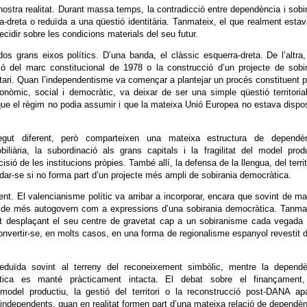
stra realitat. Durant massa temps, la contradicció entre dependència i sobi
a-dreta o reduïda a una qüestió identitària. Tanmateix, el que realment esta
ecidir sobre les condicions materials del seu futur.
s grans eixos polítics. D’una banda, el clàssic esquerra-dreta. De l’altra
ió del marc constitucional de 1978 o la construcció d’un projecte de sobi
itari. Quan l’independentisme va començar a plantejar un procés constituent p
òmic, social i democràtic, va deixar de ser una simple qüestió territoria
 que el règim no podia assumir i que la mateixa Unió Europea no estava disp
egut diferent, però comparteixen una mateixa estructura de dependèn
biliària, la subordinació als grans capitals i la fragilitat del model prod
ió de les institucions pròpies. També allí, la defensa de la llengua, del territ
idar-se si no forma part d’un projecte més ampli de sobirania democràtica.
rent. El valencianisme polític va arribar a incorporar, encara que sovint de m
ir i de més autogovern com a expressions d’una sobirania democràtica. Tanma
nat desplaçant el seu centre de gravetat cap a un sobiranisme cada vegad
nvertir-se, en molts casos, en una forma de regionalisme espanyol revestit 
reduïda sovint al terreny del reconeixement simbòlic, mentre la dependè
olítica es manté pràcticament intacta. El debat sobre el finançament,
el model productiu, la gestió del territori o la reconstrucció post-DANA ap
independents, quan en realitat formen part d’una mateixa relació de dependèn