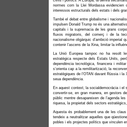
civils i polítics. A Europa, la deriva securitàr
normes com la Llei Mordassa evidencien q
interessos estructurals dels estats i dels g
També el debat entre globalisme i nacionalis
impulsen Donald Trump no és una alternativa a
capitals i la supremacia de les grans corpo
fluxos migratoris, del comerç i de la tec
nacionalisme oligàrquic d’ambició imperial qu
contenir l’ascens de la Xina, limitar la influ
La Unió Europea tampoc no ha resolt l
estratègica respecte dels Estats Units, per
dependència tecnològica, financera i militar
s’orienta cap a la remilitarització, la reconv
estratègiques de l’OTAN davant Rússia i la 
seua dependència.
En aquest context, la socialdemocràcia i el 
convertir-se, en gran manera, en gestors de
públic mentre desapareixen de l’agenda les q
riquesa, la propietat dels sectors estratègics
Aquesta és probablement una de les claus 
tendeix a neutralitzar aquelles que qüestion
pobles i els projectes polítics que vinculen 