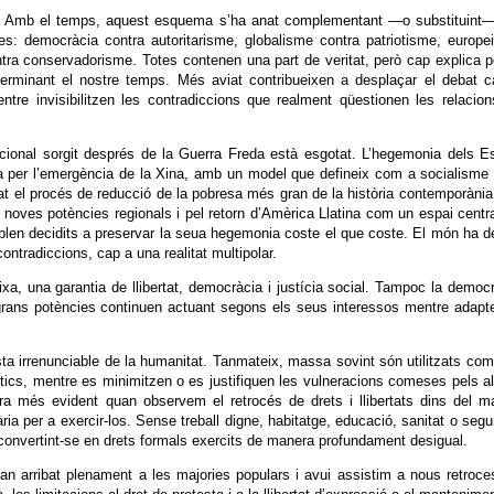
Amb el temps, aquest esquema s’ha anat complementant —o substituint—
s: democràcia contra autoritarisme, globalisme contra patriotisme, europ
ra conservadorisme. Totes contenen una part de veritat, però cap explica p
terminant el nostre temps. Més aviat contribueixen a desplaçar el debat 
ntre invisibilitzen les contradiccions que realment qüestionen les relacio
nacional sorgit després de la Guerra Freda està esgotat. L’hegemonia dels E
ada per l’emergència de la Xina, amb un model que defineix com a socialism
zat el procés de reducció de la pobresa més gran de la història contemporània
e noves potències regionals i pel retorn d’Amèrica Llatina com un espai centr
blen decidits a preservar la seua hegemonia coste el que coste. El món ha d
contradiccions, cap a una realitat multipolar.
eixa, una garantia de llibertat, democràcia i justícia social. Tampoc la democ
s grans potències continuen actuant segons els seus interessos mentre adapt
a irrenunciable de la humanitat. Tanmateix, massa sovint són utilitzats co
ítics, mentre es minimitzen o es justifiquen les vulneracions comeses pels al
a més evident quan observem el retrocés de drets i llibertats dins del m
a per a exercir-los. Sense treball digne, habitatge, educació, sanitat o segu
n convertint-se en drets formals exercits de manera profundament desigual.
han arribat plenament a les majories populars i avui assistim a nous retroc