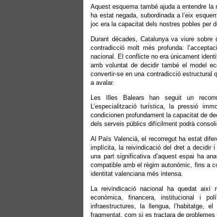
Aquest esquema també ajuda a entendre la no
ha estat negada, subordinada a l’eix esquerr
joc era la capacitat dels nostres pobles per d
Durant dècades, Catalunya va viure sobre do
contradicció molt més profunda: l’acceptac
nacional. El conflicte no era únicament ident
amb voluntat de decidir també el model econ
convertir-se en una contradicció estructural
a avalar.
Les Illes Balears han seguit un recorr
L’especialització turística, la pressió immo
condicionen profundament la capacitat de decis
dels serveis públics difícilment podrà consol
Al País Valencià, el recorregut ha estat dife
implícita, la reivindicació del dret a decid
una part significativa d’aquest espai ha a
compatible amb el règim autonòmic, fins a co
identitat valenciana més intensa.
La reivindicació nacional ha quedat així 
econòmica, financera, institucional i p
infraestructures, la llengua, l’habitatge, 
fragmentat, com si es tractara de problemes 