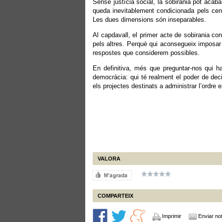
Sense justícia social, la sobirania pot acaba
queda inevitablement condicionada pels cent
Les dues dimensions són inseparables.
Al capdavall, el primer acte de sobirania co
pels altres. Perquè qui aconsegueix imposar
respostes que considerem possibles.
En definitiva, més que preguntar-nos qui h
democràcia: qui té realment el poder de deci
els projectes destinats a administrar l’ordre 
VALORA
COMPARTEIX
Imprimir
Enviar not