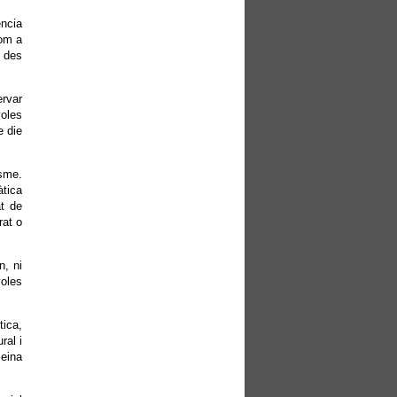
ència
com a
x des
ervar
yoles
e die
isme.
àtica
at de
rat o
n, ni
oles
tica,
ral i
 eina