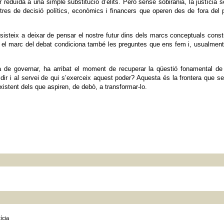
r reduïda a una simple substitució d’elits. Però sense sobirania, la justícia s
res de decisió polítics, econòmics i financers que operen des de fora del 
nsisteix a deixar de pensar el nostre futur dins dels marcs conceptuals const
 el marc del debat condiciona també les preguntes que ens fem i, usualment
a de governar, ha arribat el moment de recuperar la qüestió fonamental de
dir i al servei de qui s’exerceix aquest poder? Aquesta és la frontera que s
existent dels que aspiren, de debò, a transformar-lo.
ícia