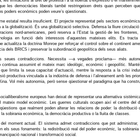
ia, les limitacions al dret de protesta i a la llibertat d’expressió o el mantenime
ue les democràcies liberals també restringeixen drets quan perceben que
rans poders econòmics poden veure’s qüestionats.
me estatal resulta insuficient. El projecte representat pels sectors econòmic
 la globalització. És una globalització selectiva. Defensa la lliure circulació
racions nord-americanes, però reserva a l’Estat la gestió de les fronteres,
nologia en funció dels interessos d’aquestes mateixes elits. Es tracta 
e actualitza la doctrina Monroe per reforçar el control sobre el continent ame
ència dels BRICS i preservar la subordinació geopolítica dels seus aliats.
es seues contradiccions. Necessita —a vegades proclama— més auton
ò continua assumint el mateix marc ideològic, econòmic i geopolític. Mant
 que limita la seua capacitat d’actuació, mentre la resposta a la crisi indus
ersió productiva vinculada a la indústria de defensa i l’alineament amb les prior
Xina. Vol més autonomia, però sense qüestionar el paradigma que ha constru
socialliberalisme europeus han deixat de representar una alternativa sistèmic
l mateix model econòmic. Les guerres culturals ocupen així el centre del 
üestions que realment poden alterar les relacions de poder: la distribució 
, la sobirania econòmica, la democràcia productiva o la lluita de classes.
del moment actual. El sistema admet contradiccions que pot administrar, 
en els seus fonaments: la redistribució real del poder econòmic, la sobirania
emancipació nacional i transformació social.