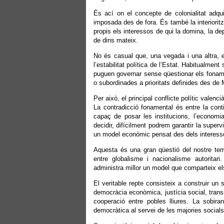
És ací on el concepte de colonialitat adqu
imposada des de fora. És també la interiori
propis els interessos de qui la domina, la 
de dins mateix.
No és casual que, una vegada i una altra, e
l’estabilitat política de l’Estat. Habitualmen
puguen governar sense qüestionar els foname
o subordinades a prioritats definides des de 
Per això, el principal conflicte polític valen
La contradicció fonamental és entre la cont
capaç de posar les institucions, l’economi
decidir, difícilment podrem garantir la superv
un model econòmic pensat des dels interesso
Aquesta és una gran qüestió del nostre tem
entre globalisme i nacionalisme autoritar
administra millor un model que comparteix el
El veritable repte consisteix a construir un 
democràcia econòmica, justícia social, transi
cooperació entre pobles lliures. La sobir
democràtica al servei de les majories socials