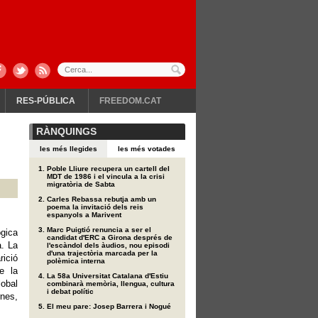
RES-PÚBLICA
FREEDOM.CAT
RÀNQUINGS
les més llegides
les més votades
Poble Lliure recupera un cartell del
MDT de 1986 i el vincula a la crisi
migratòria de Sabta
Carles Rebassa rebutja amb un
poema la invitació dels reis
espanyols a Marivent
Marc Puigtió renuncia a ser el
gica
candidat d'ERC a Girona després de
a. La
l'escàndol dels àudios, nou episodi
d'una trajectòria marcada per la
rició
polèmica interna
e la
La 58a Universitat Catalana d'Estiu
lobal
combinarà memòria, llengua, cultura
i debat polític
rnes,
El meu pare: Josep Barrera i Nogué