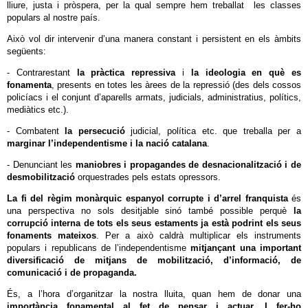
lliure, justa i pròspera, per la qual sempre hem treballat les classes
populars al nostre país.
Això vol dir intervenir d’una manera constant i persistent en els àmbits
següents:
- Contrarestant
la pràctica repressiva
i
la ideologia
en què es
fonamenta
, presents en totes les àrees de la repressió (des dels cossos
policíacs i el conjunt d’aparells armats, judicials, administratius, polítics,
mediàtics etc.).
- Combatent
la persecució
judicial, política etc. que treballa per a
marginar l’independentisme i la nació catalana
.
- Denunciant les
maniobres i propagandes de
desnacionalització
i de
desmobilització
orquestrades pels estats opressors.
La fi del règim monàrquic espanyol corrupte i d’arrel franquista
és
una perspectiva no sols desitjable sinó també possible perquè
la
corrupció interna de tots els seus estaments ja està podrint els seus
fonaments mateixos
. Per a això caldrà multiplicar els instruments
populars i republicans de l’independentisme
mitjançant una important
diversificació de mitjans de mobilització, d’informació, de
comunicació i de propaganda.
És, a l’hora d’organitzar la nostra lluita, quan hem de donar una
importància fonamental al fet de pensar i actuar. I fer-ho