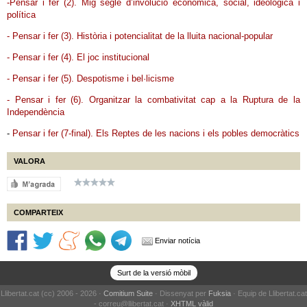
-Pensar i fer (2). Mig segle d’involució econòmica, social, ideològica i
política
- Pensar i fer (3). Història i potencialitat de la lluita nacional-popular
- Pensar i fer (4). El joc institucional
- Pensar i fer (5). Despotisme i bel·licisme
- Pensar i fer (6). Organitzar la combativitat cap a la Ruptura de la
Independència
-
Pensar i fer (7-final). Els Reptes de les nacions i els pobles democràtics
VALORA
COMPARTEIX
Enviar notícia
Surt de la versió mòbil
Llibertat.cat (cc) 2006 - 2026 ·
Comitium Suite
· Dissenyat per
Fuksia
· Equip de Llibertat.cat
- correu@llibertat.cat ·
XHTML vàlid