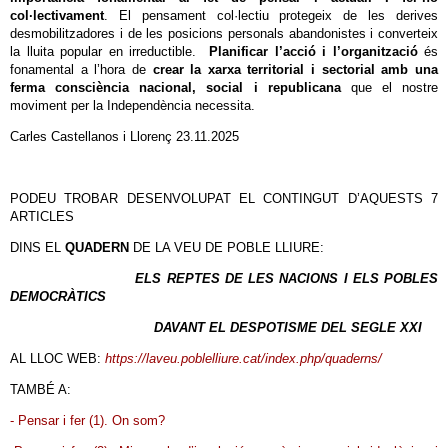
col·lectivament
. El pensament col·lectiu protegeix de les derives
desmobilitzadores i de les posicions personals abandonistes i converteix
la lluita popular en irreductible.
Planificar l’acció i l’organització
és
fonamental a l’hora de
crear la xarxa territorial i sectorial amb una
ferma consciència nacional, social i republicana
que el nostre
moviment per la Independència necessita.
Carles Castellanos i Llorenç 23.11.2025
PODEU TROBAR DESENVOLUPAT EL CONTINGUT D’AQUESTS 7
ARTICLES
DINS EL
QUADERN
DE LA VEU DE POBLE LLIURE:
ELS REPTES DE LES NACIONS I ELS POBLES
DEMOCRÀTICS
DAVANT EL DESPOTISME DEL SEGLE XXI
AL LLOC WEB:
https://laveu.poblelliure.cat/index.php/quaderns/
TAMBÉ A:
- Pensar i fer (1). On som?