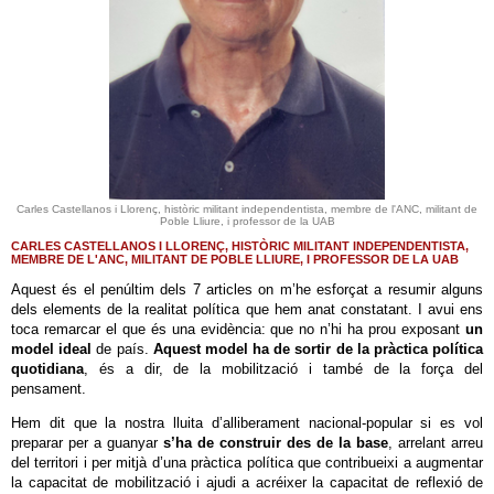
Carles Castellanos i Llorenç, històric militant independentista, membre de l'ANC, militant de
Poble Lliure, i professor de la UAB
CARLES CASTELLANOS I LLORENÇ, HISTÒRIC MILITANT INDEPENDENTISTA,
MEMBRE DE L'ANC, MILITANT DE POBLE LLIURE, I PROFESSOR DE LA UAB
Aquest és el penúltim dels 7 articles on m’he esforçat a resumir alguns
dels elements de la realitat política que hem anat constatant. I avui ens
toca remarcar el que és una evidència: que no n’hi ha prou exposant
un
model ideal
de país.
Aquest model ha de sortir de la pràctica política
quotidiana
, és a dir, de la mobilització i també de la força del
pensament.
Hem dit que la nostra lluita d’alliberament nacional-popular si es vol
preparar per a guanyar
s’ha de construir des de la base
, arrelant arreu
del territori i per mitjà d’una pràctica política que contribueixi a augmentar
la capacitat de mobilització i ajudi a acréixer la capacitat de reflexió de