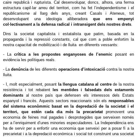
caire republicà i rupturista. Cal desenvolupar, doncs, alhora, una ferma
estructura capil·lar arreu del territori, com ha fet l’independentisme i el
republicanisme al llarg dels anys, creant Casals i Ateneus, tot
desenvolupant una ideologia alliberadora
que ens empenyi
col·lectivament a la defensa radical i intransigent dels nostres drets
.
Dins la societat capitalista i estatalista que patim, basada en la
propaganda i la repressió constants, cal que com a poble enfortim la
nostra capacitat de mobilització i de lluita en diferents vessants:
- La
crítica a les propostes enganyoses de l’enemic
posant en
evidència les polítiques reals.
- La
denúncia
de les diferents
operacions d’intoxicació
contra la nostra
lluita.
- I, molt especialment, posant
la llengua catalana al centre
de la nostra
resistència i tot rebatent
les mentides i falsedats dels estaments
dominants
al nostre país que defensen els interessos dels Estats
espanyol i francès. Aquests sectors reaccionaris són els
responsables
del sistema econòmmic basat en la depredació de la societat i el
territori, que estén cada dia més la precarietat
promovent una
economia de feines mal pagades i desprotegides que serveixen només
per a l’enriquiment d’unes minories especuladores. La Independència ens
ha de servir per a enfortir una economia que serveixi per a posar fi a la
precarietat i a la depredació econòmica i social tot construint una societat