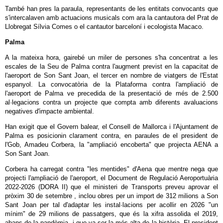
També han pres la paraula, representants de les entitats convocants que
s'intercalaven amb actuacions musicals com ara la cantautora del Prat de
Llobregat Sílvia Comes o el cantautor barceloní i ecologista Macaco.
Palma
A la mateixa hora, gairebé un miler de persones s'ha concentrat a les
escales de la Seu de Palma contra l'augment previst en la capacitat de
l'aeroport de Son Sant Joan, el tercer en nombre de viatgers de l'Estat
espanyol. La convocatòria de la Plataforma contra l'ampliació de
l'aeroport de Palma ve precedida de la presentació de més de 2.500
al·legacions contra un projecte que compta amb diferents avaluacions
negatives d'impacte ambiental.
Han exigit que el Govern balear, el Consell de Mallorca i l'Ajuntament de
Palma es posicionin clarament contra, en paraules de el president de
l'Gob, Amadeu Corbera, la "ampliació encoberta" que projecta AENA a
Son Sant Joan.
Corbera ha carregat contra "les mentides" d'Aena que mentre nega que
projecti l'ampliació de l'aeroport, el Document de Regulació Aeroportuària
2022-2026 (DORA II) que el ministeri de Transports preveu aprovar el
pròxim 30 de setembre , inclou obres per un import de 312 milions a Son
Sant Joan per tal d'adaptar les instal·lacions per acollir en 2026 "un
mínim" de 29 milions de passatgers, que és la xifra assolida el 2019,
abans de la pandèmia, i que va ser la més alta de la història. El president