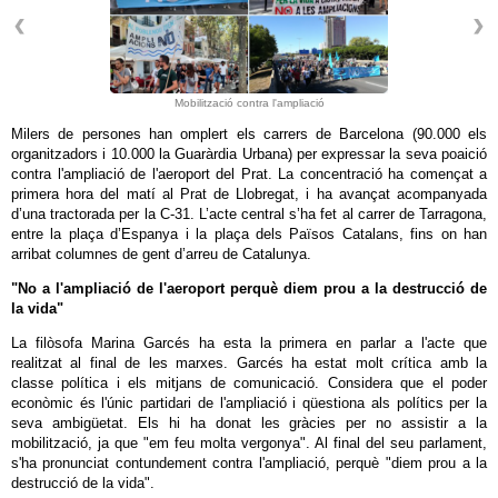
Mobilització contra l'ampliació
Milers de persones han omplert els carrers de Barcelona (90.000 els
organitzadors i 10.000 la Guaràrdia Urbana) per expressar la seva poaició
contra l'ampliació de l'aeroport del Prat. La concentració ha començat a
primera hora del matí al Prat de Llobregat, i ha avançat acompanyada
d’una tractorada per la C-31. L’acte central s’ha fet al carrer de Tarragona,
entre la plaça d’Espanya i la plaça dels Països Catalans, fins on han
arribat columnes de gent d’arreu de Catalunya.
"No a l'ampliació de l'aeroport perquè diem prou a la destrucció de
la vida"
La filòsofa Marina Garcés ha esta la primera en parlar a l'acte que
realitzat al final de les marxes. Garcés ha estat molt crítica amb la
classe política i els mitjans de comunicació. Considera que el poder
econòmic és l'únic partidari de l'ampliació i qüestiona als polítics per la
seva ambigüetat. Els hi ha donat les gràcies per no assistir a la
mobilització, ja que "em feu molta vergonya". Al final del seu parlament,
s'ha pronunciat contundement contra l'ampliació, perquè "diem prou a la
destrucció de la vida".