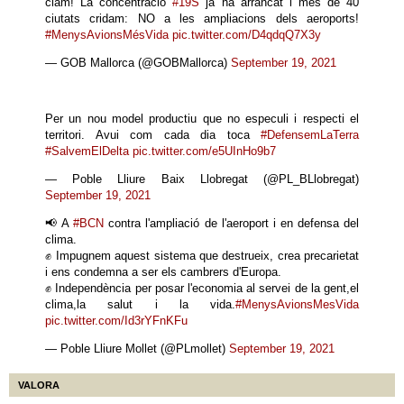
clam! La concentració
#19S
ja ha arrancat i més de 40
ciutats cridam: NO a les ampliacions dels aeroports!
#MenysAvionsMésVida
pic.twitter.com/D4qdqQ7X3y
— GOB Mallorca (@GOBMallorca)
September 19, 2021
Per un nou model productiu que no especuli i respecti el
territori. Avui com cada dia toca
#DefensemLaTerra
#SalvemElDelta
pic.twitter.com/e5UInHo9b7
— Poble Lliure Baix Llobregat (@PL_BLlobregat)
September 19, 2021
📢 A
#BCN
contra l'ampliació de l'aeroport i en defensa del
clima.
✊ Impugnem aquest sistema que destrueix, crea precarietat
i ens condemna a ser els cambrers d'Europa.
✊ Independència per posar l'economia al servei de la gent,el
clima,la salut i la vida.
#MenysAvionsMesVida
pic.twitter.com/Id3rYFnKFu
— Poble Lliure Mollet (@PLmollet)
September 19, 2021
VALORA