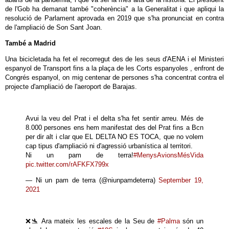
de l'Gob ha demanat també "coherència" a la Generalitat i que apliqui la
resolució de Parlament aprovada en 2019 que s'ha pronunciat en contra
de l'ampliació de Son Sant Joan.
També a Madrid
Una bicicletada ha fet el recorregut des de les seus d'AENA i el Ministeri
espanyol de Transport fins a la plaça de les Corts espanyoles , enfront de
Congrés espanyol, on mig centenar de persones s'ha concentrat contra el
projecte d'ampliació de l'aeroport de Barajas.
Avui la veu del Prat i el delta s'ha fet sentir arreu. Més de
8.000 persones ens hem manifestat des del Prat fins a Bcn
per dir alt i clar que EL DELTA NO ES TOCA, que no volem
cap tipus d'ampliació ni d'agressió urbanística al territori.
Ni un pam de terra!
#MenysAvionsMésVida
pic.twitter.com/rAFKFX799x
— Ni un pam de terra (@niunpamdeterra)
September 19,
2021
❌🛬 Ara mateix les escales de la Seu de
#Palma
són un