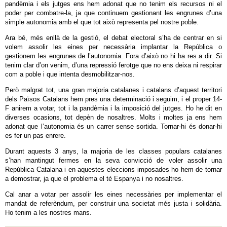
pandèmia i els jutges ens hem adonat que no tenim els recursos ni el
poder per combatre-la, ja que continuem gestionant les engrunes d’una
simple autonomia amb el que tot això representa pel nostre poble.
Ara bé, més enllà de la gestió, el debat electoral s’ha de centrar en si
volem assolir les eines per necessària implantar la República o
gestionem les engrunes de l’autonomia. Fora d’això no hi ha res a dir. Si
tenim clar d’on venim, d’una repressió ferotge que no ens deixa ni respirar
com a poble i que intenta desmobilitzar-nos.
Però malgrat tot, una gran majoria catalanes i catalans d’aquest territori
dels Països Catalans hem pres una determinació i seguim, i el proper 14-
F anirem a votar, tot i la pandèmia i la imposició del jutges. Ho he dit en
diverses ocasions, tot depèn de nosaltres. Molts i moltes ja ens hem
adonat que l’autonomia és un carrer sense sortida. Tornar-hi és donar-hi
es fer un pas enrere.
Durant aquests 3 anys, la majoria de les classes populars catalanes
s’han mantingut fermes en la seva convicció de voler assolir una
República Catalana i en aquestes eleccions imposades ho hem de tornar
a demostrar, ja que el problema el té Espanya i no nosaltres.
Cal anar a votar per assolir les eines necessàries per implementar el
mandat de referèndum, per construir una societat més justa i solidària.
Ho tenim a les nostres mans.