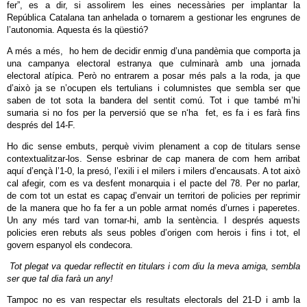
fer”, es a dir, si assolirem les eines necessàries per implantar la
República Catalana tan anhelada o tornarem a gestionar les engrunes de
l’autonomia. Aquesta és la qüestió?
A més a més, ho hem de decidir enmig d’una pandèmia que comporta ja
una campanya electoral estranya que culminarà amb una jornada
electoral atípica. Però no entrarem a posar més pals a la roda, ja que
d’això ja se n’ocupen els tertulians i columnistes que sembla ser que
saben de tot sota la bandera del sentit comú. Tot i que també m’hi
sumaria si no fos per la perversió que se n‘ha fet, es fa i es farà fins
després del 14-F.
Ho dic sense embuts, perquè vivim plenament a cop de titulars sense
contextualitzar-los. Sense esbrinar de cap manera de com hem arribat
aquí d’ençà l’1-0, la presó, l’exili i el milers i milers d’encausats. A tot això
cal afegir, com es va desfent monarquia i el pacte del 78. Per no parlar,
de com tot un estat es capaç d’envair un territori de policies per reprimir
de la manera que ho fa fer a un poble armat només d’urnes i paperetes.
Un any més tard van tornar-hi, amb la sentència. I després aquests
policies eren rebuts als seus pobles d’origen com herois i fins i tot, el
govern espanyol els condecora.
Tot plegat va quedar reflectit en titulars i com diu la meva amiga, sembla
ser que tal dia farà un any!
Tampoc no es van respectar els resultats electorals del 21-D i amb la