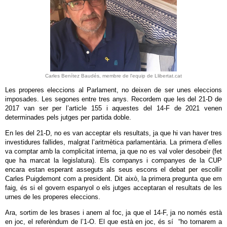
Carles Benítez Baudés, membre de l'equip de Llibertat.cat
Les properes eleccions al Parlament, no deixen de ser unes eleccions
imposades. Les segones entre tres anys. Recordem que les del 21-D de
2017 van ser per l’article 155 i aquestes del 14-F de 2021 venen
determinades pels jutges per partida doble.
En les del 21-D, no es van acceptar els resultats, ja que hi van haver tres
investidures fallides, malgrat l’aritmètica parlamentària. La primera d’elles
va comptar amb la complicitat interna, ja que no es val voler desobeir (fet
que ha marcat la legislatura). Els companys i companyes de la CUP
encara estan esperant asseguts als seus escons el debat per escollir
Carles Puigdemont com a president. Dit això, la primera pregunta que em
faig, és si el govern espanyol o els jutges acceptaran el resultats de les
urnes de les properes eleccions.
Ara, sortim de les brases i anem al foc, ja que el 14-F, ja no només està
en joc, el referèndum de l’1-O. El que està en joc, és sí “ho tornarem a