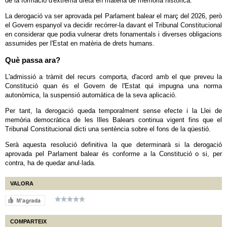
de la formació d'extrema dreta en matèria de memòria històrica.
La derogació va ser aprovada pel Parlament balear el març del 2026, però
el Govern espanyol va decidir recórrer-la davant el Tribunal Constitucional
en considerar que podia vulnerar drets fonamentals i diverses obligacions
assumides per l'Estat en matèria de drets humans.
Què passa ara?
L'admissió a tràmit del recurs comporta, d'acord amb el que preveu la
Constitució quan és el Govern de l'Estat qui impugna una norma
autonòmica, la suspensió automàtica de la seva aplicació.
Per tant, la derogació queda temporalment sense efecte i la Llei de
memòria democràtica de les Illes Balears continua vigent fins que el
Tribunal Constitucional dicti una sentència sobre el fons de la qüestió.
Serà aquesta resolució definitiva la que determinarà si la derogació
aprovada pel Parlament balear és conforme a la Constitució o si, per
contra, ha de quedar anul·lada.
VALORA
COMPARTEIX