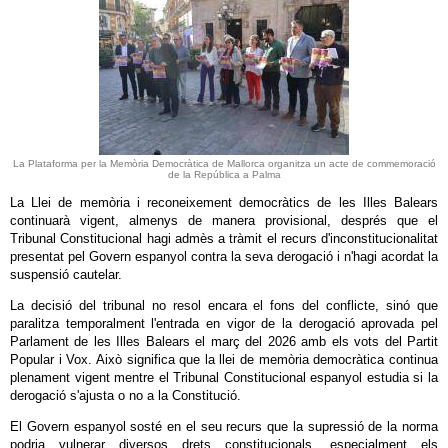
La Plataforma per la Memòria Democràtica de Mallorca organitza un acte de commemoració
de la República a Palma
La Llei de memòria i reconeixement democràtics de les Illes Balears
continuarà vigent, almenys de manera provisional, després que el
Tribunal Constitucional hagi admès a tràmit el recurs d'inconstitucionalitat
presentat pel Govern espanyol contra la seva derogació i n'hagi acordat la
suspensió cautelar.
La decisió del tribunal no resol encara el fons del conflicte, sinó que
paralitza temporalment l'entrada en vigor de la derogació aprovada pel
Parlament de les Illes Balears el març del 2026 amb els vots del Partit
Popular i Vox. Això significa que la llei de memòria democràtica continua
plenament vigent mentre el Tribunal Constitucional espanyol estudia si la
derogació s'ajusta o no a la Constitució.
El Govern espanyol sosté en el seu recurs que la supressió de la norma
podria vulnerar diversos drets constitucionals, especialment els