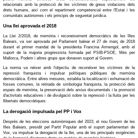
relacionats amb la protecció de les víctimes de greus violacions dels
drets humans, així com el repartiment competencial entre l'Estat i les
comunitats autònomes i els principis de seguretat jurídica.
Una llei aprovada el 2018
La Llei 2/2018, de memòria i reconeixement democràtics de les Illes
Balears, va ser aprovada pel Parlament balear el 27 de març de 2018
durant el primer mandat de la presidenta Francina Armengol, amb el
suport de la majoria progressista formada pel PSIB-PSOE, Més per
Mallorca, Podem i altres grups que donaven suport al Govern.
La norma va néixer amb l'objectiu de reconèixer les víctimes de la
repressió franquista i impulsar polítiques públiques de memòria
democràtica. Entre altres mesures, establia la localització i exhumació de
fosses comunes, la retirada de simbologia franquista, la protecció dels
espais de memòria, la preservació dels arxius documentals i la promoció
d'activitats educatives i de divulgació sobre la repressió i la lluita per les
llibertats democràtiques.
La derogació impulsada pel PP i Vox
Després de les eleccions autonòmiques del 2023, el nou Govern de les
Illes Balears, presidit pel Partit Popular amb el suport parlamentari de
Vox, va impulsar la derogació de la llei, una de les principals exigències