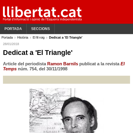
PORTADA
SECCIONS
Portada
Història
El fil roig
Dedicat a 'El Triangle'
28/01/2018
Dedicat a 'El Triangle'
Article del periodista
Ramon Barnils
publicat a la revista
El
Temps
núm. 754, del 30/11/1998