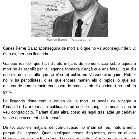
Ramon Barnils: "Paraula de rei"
Carles Ferrer Salat aconseguirà de mort allò que no va aconseguir de viu:
és a dir, ser una llegenda.
Gairebé res del que han dit els mitjans de comunicació sobre aquesta
mort no és recollit per la llegenda formada d'ençà que ens falta, i que diu
que els detalls i allò que se n'ha fet públic no s'assemblen gaire. Potser
no hi ha periodistes, o és que encara manen els olímpics, o que els
mitjans de comunicació continuen de bracet amb els poders i no amb la
gent.
La llegenda dóna com a causa de la mort un accés de vinagre a
l'amanida. La informació publicada, un cop de sang. La medicina no hi
veu contradicció. Parlant d'una altra cosa: és legal traslladar un cadàver
sense coneixement del forense?
De tot això els mitjans de comunicació no n'han dit res, naturalment,
perquè és llegenda. Quan publiquen coses d'aquestes, com en el cas
Monica Lewinski, estem d'acord que no hi ha dret. A més no és el mateix