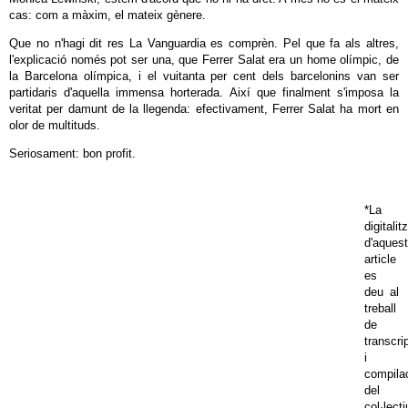
cas: com a màxim, el mateix gènere.
Que no n'hagi dit res La Vanguardia es comprèn. Pel que fa als altres,
l'explicació només pot ser una, que Ferrer Salat era un home olímpic, de
la Barcelona olímpica, i el vuitanta per cent dels barcelonins van ser
partidaris d'aquella immensa horterada. Així que finalment s'imposa la
veritat per damunt de la llegenda: efectivament, Ferrer Salat ha mort en
olor de multituds.
Seriosament: bon profit.
*La
digitalit
d'aquest
article
es
deu al
treball
de
transcri
i
compila
del
col·lecti