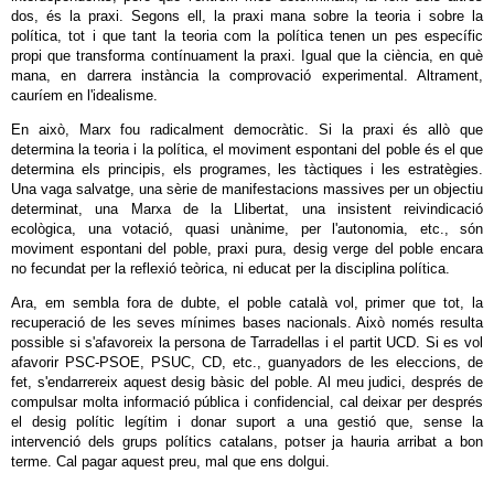
dos, és la praxi. Segons ell, la praxi mana sobre la teoria i sobre la
política, tot i que tant la teoria com la política tenen un pes específic
propi que transforma contínuament la praxi. Igual que la ciència, en què
mana, en darrera instància la comprovació experimental. Altrament,
cauríem en l'idealisme.
En això, Marx fou radicalment democràtic. Si la praxi és allò que
determina la teoria i la política, el moviment espontani del poble és el que
determina els principis, els programes, les tàctiques i les estratègies.
Una vaga salvatge, una sèrie de manifestacions massives per un objectiu
determinat, una Marxa de la Llibertat, una insistent reivindicació
ecològica, una votació, quasi unànime, per l'autonomia, etc., són
moviment espontani del poble, praxi pura, desig verge del poble encara
no fecundat per la reflexió teòrica, ni educat per la disciplina política.
Ara, em sembla fora de dubte, el poble català vol, primer que tot, la
recuperació de les seves mínimes bases nacionals. Això només resulta
possible si s'afavoreix la persona de Tarradellas i el partit UCD. Si es vol
afavorir PSC-PSOE, PSUC, CD, etc., guanyadors de les eleccions, de
fet, s'endarrereix aquest desig bàsic del poble. Al meu judici, després de
compulsar molta informació pública i confidencial, cal deixar per després
el desig polític legítim i donar suport a una gestió que, sense la
intervenció dels grups polítics catalans, potser ja hauria arribat a bon
terme. Cal pagar aquest preu, mal que ens dolgui.