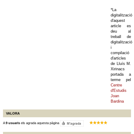
*La
digitalització
d'aquest
article es
deu al
treball de
digitalització
i
compilació
d'articles
de Lluís M.
Xirinacs
portada a
terme pel
Centre
d'Estudis
Joan
Bardina
VALORA
A
9 usuaris
els agrada aquesta pàgina