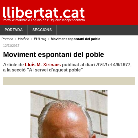
PORTADA
SECCIONS
Portada
Història
El fil roig
Moviment espontani del poble
12/11/2017
Moviment espontani del poble
Article de
Lluís M. Xirinacs
publicat al diari
AVUI
el 4/9/1977,
a la secció "Al servei d'aquest poble"