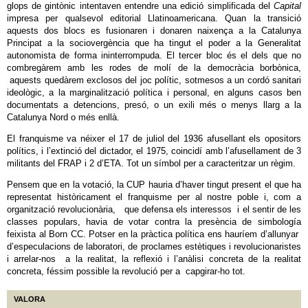
glops de gintònic intentaven entendre una edició simplificada del
Capital
impresa per qualsevol editorial Llatinoamericana. Quan la transició
aquests dos blocs es fusionaren i donaren naixença a la Catalunya
Principat a la sociovergència que ha tingut el poder a la Generalitat
autonomista de forma ininterrompuda. El tercer bloc és el dels que no
combregàrem amb les rodes de molí de la democràcia borbònica,
aquests quedàrem exclosos del joc polític, sotmesos a un cordó sanitari
ideològic, a la marginalització política i personal, en alguns casos ben
documentats a detencions, presó, o un exili més o menys llarg a la
Catalunya Nord o més enllà.
El franquisme va néixer el 17 de juliol del 1936 afusellant els opositors
polítics, i l’extinció del dictador, el 1975, coincidí amb l’afusellament de 3
militants del FRAP i 2 d’ETA. Tot un símbol per a caracteritzar un règim.
Pensem que en la votació, la CUP hauria d’haver tingut present el que ha
representat històricament el franquisme per al nostre poble i, com a
organització revolucionària, que defensa els interessos i el sentir de les
classes populars, havia de votar contra la presència de simbología
feixista al Born CC. Potser en la pràctica política ens hauríem d’allunyar
d’especulacions de laboratori, de proclames estètiques i revolucionaristes
i arrelar-nos a la realitat, la reflexió i l’anàlisi concreta de la realitat
concreta, féssim possible la revolució per a capgirar-ho tot.
VALORA