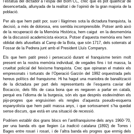
l’estàtua del dictador a l’espai del Born CC, crec que es pot qualificar de
desencertada, allunyada de la realitat i de l’opinió de la gran majoria de la
població.
Per als que hem patit por, suor i llàgrimes sota la dictadura franquista, la
decisió, a més de dolorosa, ens sembla incomprensible. Potser amb això
de la recuperació de la Memòria Històrica, hem caigut en la desmemòria
de la discussió academicista eixorca. Potser d’aquesta memòria ens hem
oblidat dels afusellats al Camp de la Bota, que són 1717, dels soterrats al
Fossar de la Pedrera junt amb el President Lluís Companys.
Els que hem patit presó i persecució durant el franquisme tenim molt
present en la nostra memòria individual, de vegades fins i tot massa, la
crueltat policial del feixisme franquista. Crec que opinaran el mateix els
empresonats i torturats de l’Operació Garzón del 1992 orquestrada pels
hereus polítics del franquisme. Hi ha hagut una maniobra de banalització
de la dictadura per part dels representants de l’esquerra caviar del
Bocaccio, dels fills de casa bona que es negaven a parlar en català,
perquè era l’idioma de la burgesia, són els que després esdevindrien els
pijo-progres que engruixirien els rengles d’aquesta pseudo-esquerra
espanyolista que hem patit massa anys, i que sortosament s’ha quedat
sense discurs, que està en una situació de recessió.
Podríem establir dos grans blocs en l’antifranquisme dels anys 1960-’70,
per una banda els que llegien
La tradició catalana
(1892)
de Torres i
Bages entre rosari i rosari, i de l’altra banda els progres que enmig dels