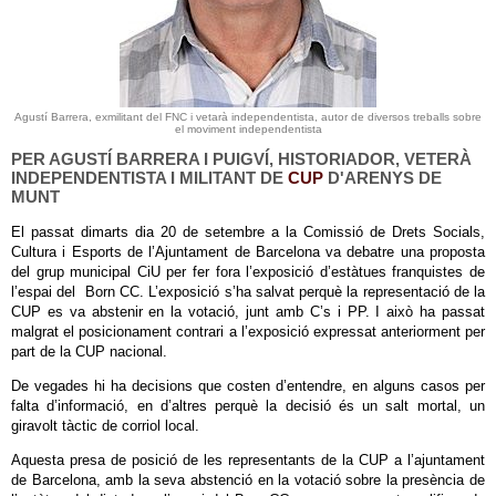
Agustí Barrera, exmilitant del FNC i vetarà independentista, autor de diversos treballs sobre
el moviment independentista
PER AGUSTÍ BARRERA I PUIGVÍ, HISTORIADOR, VETERÀ
INDEPENDENTISTA I MILITANT DE
CUP
D'ARENYS DE
MUNT
El passat dimarts dia 20 de setembre
a la Comissió de Drets Socials,
Cultura i
Esports de l’Ajuntament de Barcelona va debatre una proposta
del grup municipal CiU per fer fora l’exposició d’estàtues franquistes de
l’espai del Born CC. L’exposició s’ha salvat perquè la representació de la
CUP es va abstenir en la votació, junt amb C’s i PP. I això ha passat
malgrat el posicionament contrari a l’exposició expressat anteriorment per
part de la CUP nacional.
De vegades hi ha decisions que costen d’entendre, en alguns casos per
falta d’informació, en d’altres perquè la decisió és un salt mortal, un
giravolt tàctic de corriol local.
Aquesta presa de posició de les representants de la CUP a l’ajuntament
de Barcelona, amb la seva abstenció en la votació sobre la presència de