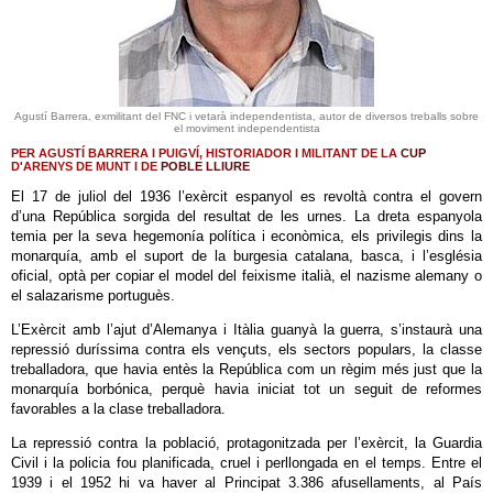
Agustí Barrera, exmilitant del FNC i vetarà independentista, autor de diversos treballs sobre
el moviment independentista
PER AGUSTÍ BARRERA I PUIGVÍ, HISTORIADOR I MILITANT DE LA
CUP
D'ARENYS DE MUNT I DE
POBLE LLIURE
El 17 de juliol del 1936 l’exèrcit espanyol es revoltà contra el govern
d’una República sorgida del resultat de les urnes. La dreta espanyola
temia per la seva hegemonía política i econòmica, els privilegis dins la
monarquía, amb el suport de la burgesia catalana, basca, i l’església
oficial, optà per copiar el model del feixisme italià, el nazisme alemany o
el salazarisme portuguès.
L’Exèrcit amb l’ajut d’Alemanya i Itàlia guanyà la guerra, s’instaurà una
repressió duríssima contra els vençuts, els sectors populars, la classe
treballadora, que havia entès la República com un règim més just que la
monarquía borbónica, perquè havia iniciat tot un seguit de reformes
favorables a la clase treballadora.
La repressió contra la població, protagonitzada per l’exèrcit, la Guardia
Civil i la policia fou planificada, cruel i perllongada en el temps. Entre el
1939 i el 1952 hi va haver al Principat 3.386 afusellaments, al País