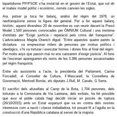
bipartidisme PP/PSOE s’ha instal·lat en el govern de l’Estat, que vol dir
el mateix model polític i econòmic, només canvien les sigles.
Ara, potser ja toca fer balanç, anàlisi del règim del 1978, un
neofranquisme sense la figura del general. Per a fer aquest balanç
històric, aquest divendres 20 de novembre es van reunir davant la Presó
Model 1.500 persones convocades per ÒMNIUM Cultural i una trentena
d’entitats per “Exigir justícia i reparació pels crims del franquisme”.
L’advocadessa Magda Oranich digué: ”Entre aquestes quatre parets la
dictadura va empresonar milers de persones per motius polítics i
ideològics, s’hi va torturar i executar homes i dones fins al final del règim.
Per molts anys que passin mai no ens cansarem d’exigir justicia”. Al fons
de l’escenari aparegueren els noms de les 3.386 persones assassinades
pel règim franquista.
Entre els assistents a l’acte, la presidenta del Parlament, Carme
Forcadell, el Conseller de Cultura, F.Mascarell, la Consellera de
Governació, Meritxell Borràs, els diputats J.Rull, M. Casals, G Serra.
El sacrifici dels afusellats al Camp de la Bota, 1.704 persones, dels
torturats a la Comissaria de Via Laietana, dels exiliats, ha fet possible
que avui el poble català hagi decidit iniciar un procés de ruptura
(26/10/2015) amb un Estat espanyol que va en contra dels nostres
interessos com a nació i classe treballadora, tot posant fil a l’agulla en la
construcció d’una República catalana al servei de la majoria.