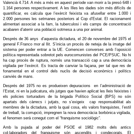
Valencià 4.714. A més a més en aquest període van morir a la presó 648 i
1.164 persones respectivament. A les Illes les dades són més difícils de
quantificar, es calcula que l’exèrcit feixista va afusellar entre 1.000 i
2.000 persones les setmanes posteriors al Cop d’Estat. El racionament
alimentari associat a la fam, la tuberculosi i els camps de concentració
acabaren d’aterrir una població sotmesa a una por animal.
Després de 36 anys d’aquesta dictadura, el 20 de novembre del 1975 el
general F.Franco mor al llit. S’inicia un procés de neteja de la imatge del
sistema per poder entrar a la UE. Comencen converses amb l’oposició
política representada sobretot pels eurocomunistes del PCE/PSUC. No hi
ha cap procés de ruptura, només una transacció cap a una democràcia
vigilada per l’exèrcit. Es tracta de canviar la façana, per tal que res de
fonamental en el control dels nuclis de decisió econòmics i polítics
canviés de mans.
Després del 1975 no es produeixen depuracions en l’administració de
l’Estat, ni en la judicatura, els jutges que havien aplicat les lleis feixistes i
els policies torturadors de la brigada Político Social (BPS) no són
apartats dels càrrecs i jutjats, no s’exigeix cap responsabilitat als
membres de la dictadura, amb la qual cosa, els valors franquistes, l’estil
de treball, la corrupció, impregnen la nova democràcia borbònica vigilada,
el fenomen serà conegut com el “franquisme sociològic”.
Amb la pujada al poder del PSOE el 1982 molts dels antics
col·laboradors del franquisme són ascendits i condecorats. El