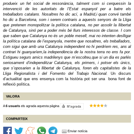
produeix un fet social de ressonància, talment com si cerquessin la
intervenció de les autoritats de l’Estat espanyol per a batre els
treballadors catalans. Nosaltres ho dic ací, a Madrid,i quan convé també
ho dic a Barcelona, som i serem contraris a aquests senyors de la Lliga
que pretenen monopolitzar la política catalana, no per assolir la llibertat
de Catalunya, sinó per a poder més bé llurs interessos de classe. I com
que saben que Catalunya no és un poble mesell, mai no intenten deslligar
la política catalana de l’espanyola, mentre que nosaltres, els treballadors,
com sigui que amb una Catalunya independent no hi perdríem res, ans al
contrari hi guanyaríem,la independència de la nostra terra no ens fa por.
Estigueu segurs amics madrilenys que m’escolteu,que si un dia es parlés
seriosament d’independitzar Catalunya, els primers, i potser els únics,
que s’oposarien a la llibertat de Catalunya, foren els capitalistes de la
Lliga Regionalista i del Fomento del Trabajo Nacional.
Un discurs
d’actualitat que ens ensenya com la història pot ser una
bona font de
reflexió política.
VALORA
A
6 usuaris
els agrada aquesta pàgina
COMPARTEIX
Enviar notícia