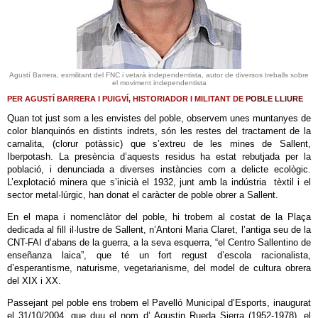
Agustí Barrera, exmilitant del FNC i vetarà independentista, autor de diversos treballs sobre
el moviment independentista
PER AGUSTÍ BARRERA I PUIGVÍ, HISTORIADOR I MILITANT DE
POBLE LLIURE
Quan tot just som a les envistes del poble, observem unes muntanyes de
color blanquinós en distints indrets, són les restes del tractament de la
carnalita, (clorur potàssic) que s’extreu de les mines de Sallent,
Iberpotash. La presència d’aquests residus ha estat rebutjada per la
població, i denunciada a diverses instàncies com a delicte ecològic.
L’explotació minera que s’inicià el 1932, junt amb la indústria tèxtil i el
sector metal·lúrgic, han donat el caràcter de poble obrer a Sallent.
En el mapa i nomenclàtor del poble, hi trobem al costat de la Plaça
dedicada al fill il·lustre de Sallent, n’Antoni Maria Claret, l’antiga seu de la
CNT-FAI d’abans de la guerra, a la seva esquerra, “el Centro Sallentino de
enseñanza laica”, que té un fort regust d’escola racionalista,
d’esperantisme, naturisme, vegetarianisme, del model de cultura obrera
del XIX i XX.
Passejant pel poble ens trobem el Pavelló Municipal d’Esports, inaugurat
el 31/10/2004, que duu el nom d’ Agustin Rueda Sierra (1952-1978), el