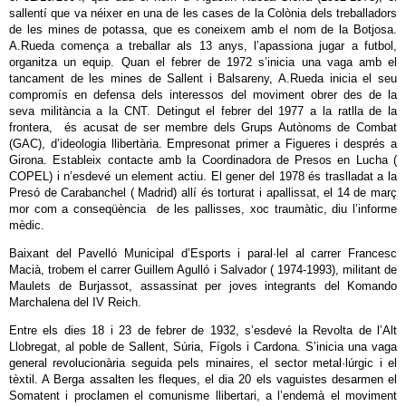
sallentí que va néixer en una de les cases de la Colònia dels treballadors
de les mines de potassa, que es coneixem amb el nom de la Botjosa.
A.Rueda comença a treballar als 13 anys, l’apassiona jugar a futbol,
organitza un equip. Quan el febrer de 1972 s’inicia una vaga amb el
tancament de les mines de Sallent i Balsareny, A.Rueda inicia el seu
compromís en defensa dels interessos del moviment obrer des de la
seva militància a la CNT. Detingut el febrer del 1977 a la ratlla de la
frontera, és acusat de ser membre dels Grups Autònoms de Combat
(GAC), d’ideologia llibertària. Empresonat primer a Figueres i després a
Girona. Estableix contacte amb la Coordinadora de Presos en Lucha (
COPEL) i n’esdevé un element actiu. El gener del 1978 és traslladat a la
Presó de Carabanchel ( Madrid) allí és torturat i apallissat, el 14 de març
mor com a conseqüència de les pallisses, xoc traumàtic, diu l’informe
mèdic.
Baixant del Pavelló Municipal d’Esports i paral·lel al carrer Francesc
Macià, trobem el carrer Guillem Agulló i Salvador ( 1974-1993), militant de
Maulets de Burjassot, assassinat per joves integrants del Komando
Marchalena del IV Reich.
Entre els dies 18 i 23 de febrer de 1932, s’esdevé la Revolta de l’Alt
Llobregat, al poble de Sallent, Súria, Fígols i Cardona. S’inicia una vaga
general revolucionària seguida pels minaires, el sector metal·lúrgic i el
tèxtil. A Berga assalten les fleques, el dia 20 els vaguistes desarmen el
Somatent i proclamen el comunisme llibertari, a l’endemà el moviment