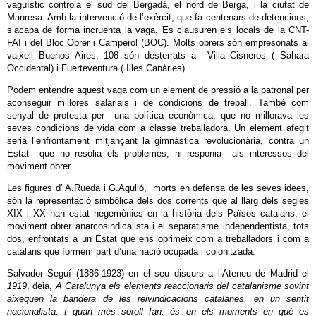
vaguístic controla el sud del Bergadà, el nord de Berga, i la ciutat de
Manresa. Amb la intervenció de l’exèrcit, que fa centenars de detencions,
s’acaba de forma incruenta la vaga. Es clausuren els locals de la CNT-
FAI i del Bloc Obrer i Camperol (BOC). Molts obrers són empresonats al
vaixell Buenos Aires, 108 són desterrats a Villa Cisneros ( Sahara
Occidental) i Fuerteventura ( Illes Canàries).
Podem entendre aquest vaga com un element de pressió a la patronal per
aconseguir millores salarials i de condicions de treball. També com
senyal de protesta per una política econòmica, que no millorava les
seves condicions de vida com a classe treballadora. Un element afegit
seria l’enfrontament mitjançant la gimnàstica revolucionària, contra un
Estat que no resolia els problemes, ni responia als interessos del
moviment obrer.
Les figures d’ A.Rueda i G.Agulló, morts en defensa de les seves idees,
són la representació simbòlica dels dos corrents que al llarg dels segles
XIX i XX han estat hegemònics en la història dels Països catalans, el
moviment obrer anarcosindicalista i el separatisme independentista, tots
dos, enfrontats a un Estat que ens oprimeix com a treballadors i com a
catalans que formem part d’una nació ocupada i colonitzada.
Salvador Seguí (1886-1923) en el seu discurs a l’Ateneu de Madrid el
1919
, deia,
A Catalunya els elements reaccionaris del catalanisme sovint
aixequen la bandera de les reivindicacions catalanes, en un sentit
nacionalista. I quan més soroll fan, és en els moments en què es