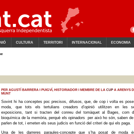
NIÓ
CULTURA
TERRITORI
INTERNACIONAL
ECONOMIA
me
PER AGUSTÍ BARRERA I PUIGVÍ, HISTORIADOR I MEMBRE DE LA
CUP
A ARENYS D
MUNT
Sovint hi ha conceptes poc precisos, difusos, que, de cop i volta es pos
moda, que tots els tertulians creadors d’opinió utilitzen en les s
exposicions, tant si tracten del conreu del tomàquet al Bages, com d
bioquímica de la memòria, perquè els opinadors per això ho són, saben de 
parlen de tot, i emeten els seus judicis en funció del criteri de qui els paga.
Una de les darreres paraules-concepte que s’ha posat de moda é