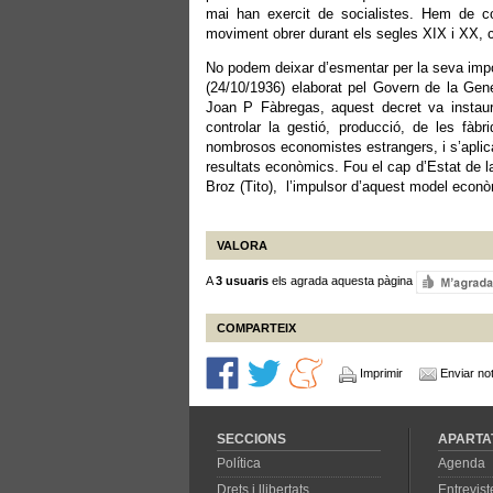
mai han exercit de socialistes. Hem de co
moviment obrer durant els segles XIX i XX, c
No podem deixar d’esmentar per la seva import
(24/10/1936) elaborat pel Govern de la Gene
Joan P Fàbregas, aquest decret va instau
controlar la gestió, producció, de les fàb
nombrosos economistes estrangers, i s’aplicà
resultats econòmics. Fou el cap d’Estat de l
Broz (Tito), l’impulsor d’aquest model econò
VALORA
A
3 usuaris
els agrada aquesta pàgina
COMPARTEIX
Imprimir
Enviar not
SECCIONS
APARTA
Política
Agenda
Drets i llibertats
Entrevist