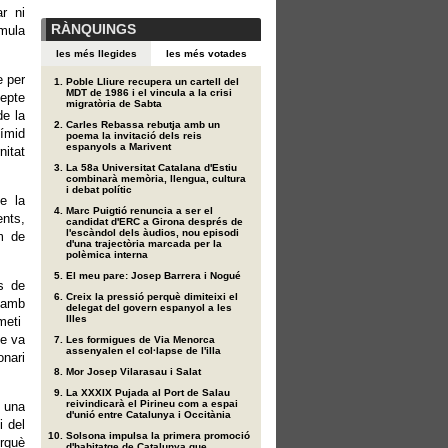
ar ni
RÀNQUINGS
rmula
les més llegides
les més votades
e per
Poble Lliure recupera un cartell del
MDT de 1986 i el vincula a la crisi
epte
migratòria de Sabta
de la
Carles Rebassa rebutja amb un
tímid
poema la invitació dels reis
espanyols a Marivent
itat
La 58a Universitat Catalana d'Estiu
combinarà memòria, llengua, cultura
i debat polític
e la
Marc Puigtió renuncia a ser el
ents,
candidat d'ERC a Girona després de
l'escàndol dels àudios, nou episodi
m de
d'una trajectòria marcada per la
polèmica interna
El meu pare: Josep Barrera i Nogué
s de
Creix la pressió perquè dimiteixi el
r amb
delegat del govern espanyol a les
Illes
rmeti
ue va
Les formigues de Via Menorca
assenyalen el col·lapse de l'illa
onari
Mor Josep Vilarasau i Salat
La XXXIX Pujada al Port de Salau
reivindicarà el Pirineu com a espai
n una
d'unió entre Catalunya i Occitània
i del
Solsona impulsa la primera promoció
rquè
d'habitatge de Catalunya que