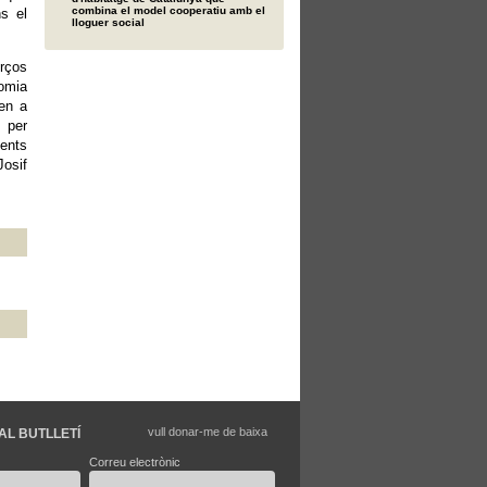
combina el model cooperatiu amb el
s el
lloguer social
erços
nomia
en a
t per
lents
Josif
vull donar-me de baixa
AL BUTLLETÍ
Correu electrònic