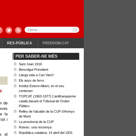
RES-PÚBLICA
FREEDOM.CAT
PER SABER-NE MÉS
Sant Joan 1916
Benvolgut President
Llarga vida a Can Vies!!
Els anys de ferro
Institut Esteve Albert, en el seu
centenari
E
TOPCAT (1963-1977) L’antifranquisme
català davant el Tribunal de Orden
en de
Público
eves
Relleu de l’alcalde de la CUP d’Arenys
e la
de Munt
tot i
La presència de la CUP
Rotxec: una ressenya
República catalana: 14 abril del 1931
s el