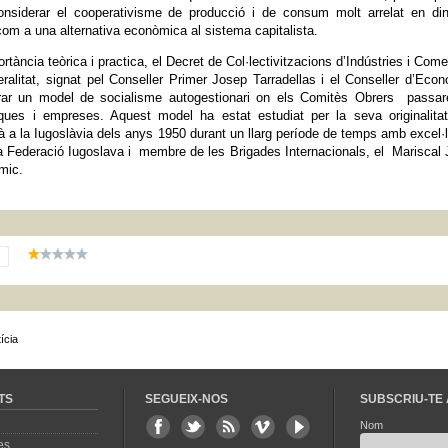
nsiderar el cooperativisme de producció i de consum molt arrelat en din
om a una alternativa econòmica al sistema capitalista.
ància teòrica i practica, el Decret de Col·lectivitzacions d’Indústries i Com
ralitat, signat pel Conseller Primer Josep Tarradellas i el Conseller d’Eco
rar un model de socialisme autogestionari on els Comitès Obrers passar
riques i empreses. Aquest model ha estat estudiat per la seva originalita
 a la Iugoslàvia dels anys 1950 durant un llarg període de temps amb excel·
a Federació Iugoslava i membre de les Brigades Internacionals, el Mariscal 
mic.
ícia
TS
SEGUEIX-NOS
SUBSCRIU-TE 
Nom
es