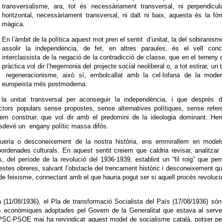
transversalisme, ara, tot és necessàriament transversal, ni perpendicul
horitzontal, necessàriament transversal, ni dalt ni baix, aquesta és la fó
màgica.
En l’àmbit de la política aquest mot pren el sentit d’unitat, la del sobiranism
assolir la independència, de fet, en altres paraules, és el vell conc
interclassista de la negació de la contradicció de classe, que en el terreny 
pràctica vol dir l’hegemonia del projecte social neoliberal o, a tot estirar, un 
regeneracionisme, això sí, embolcallat amb la cel·lofana de la modern
europeista més postmoderna.
la unitat transversal per aconseguir la independència, i que després d
tors populars sense propostes, sense alternatives polítiques, sense refer
em construir, que vol dir amb el predomini de la ideologia dominant. He
sdevé un engany polític massa difós.
eria o desconeixement de la nostra història, ens emmirallem en model
ordenades culturals. En aquest sentit creiem que caldria revisar, analitza
, del període de la revolució del 1936-1939, establint un “fil roig” que pe
stes obreres, salvant l’obstacle del trencament històric i desconeixement q
 de feixisme, connectant amb el que hauria pogut ser si aquell procés revoluci
(11/08/1936), el Pla de transformació Socialista del País (17/08/1936) só
s econòmiques adoptades pel Govern de la Generalitat que estava al serve
PSC-PSOE mai ha reivindicat aquest model de socialisme català, potser pe