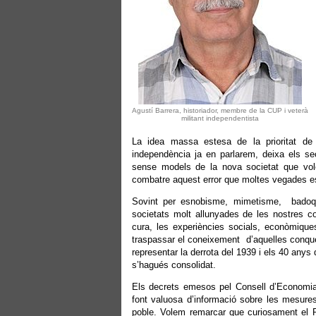
Agustí Barrera, historiador, membre de la CUP i veterà
militant independentista
La idea massa estesa de la prioritat de 
independència ja en parlarem, deixa els sec
sense models de la nova societat que vol
combatre aquest error que moltes vegades e
Sovint per esnobisme, mimetisme, badoqu
societats molt allunyades de les nostres co
cura, les experiències socials, econòmiques
traspassar el coneixement d’aquelles conque
representar la derrota del 1939 i els 40 anys
s’hagués consolidat.
Els decrets emesos pel Consell d’Economia 
font valuosa d’informació sobre les mesure
poble. Volem remarcar que curiosament el 