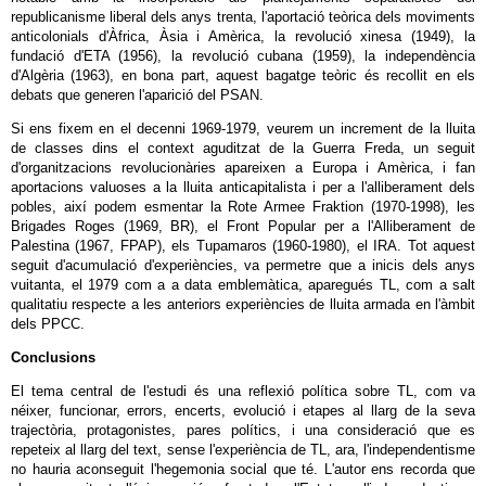
republicanisme liberal dels anys trenta, l'aportació teòrica dels moviments
anticolonials d'Àfrica, Àsia i Amèrica, la revolució xinesa (1949), la
fundació d'ETA (1956), la revolució cubana (1959), la independència
d'Algèria (1963), en bona part, aquest bagatge teòric és recollit en els
debats que generen l'aparició del PSAN.
Si ens fixem en el decenni 1969-1979, veurem un increment de la lluita
de classes dins el context aguditzat de la Guerra Freda, un seguit
d'organitzacions revolucionàries apareixen a Europa i Amèrica, i fan
aportacions valuoses a la lluita anticapitalista i per a l'alliberament dels
pobles, així podem esmentar la Rote Armee Fraktion (1970-1998), les
Brigades Roges (1969, BR), el Front Popular per a l'Alliberament de
Palestina (1967, FPAP), els Tupamaros (1960-1980), el IRA. Tot aquest
seguit d'acumulació d'experiències, va permetre que a inicis dels anys
vuitanta, el 1979 com a a data emblemàtica, aparegués TL, com a salt
qualitatiu respecte a les anteriors experiències de lluita armada en l'àmbit
dels PPCC.
Conclusions
El tema central de l'estudi és una reflexió política sobre TL, com va
néixer, funcionar, errors, encerts, evolució i etapes al llarg de la seva
trajectòria, protagonistes, pares polítics, i una consideració que es
repeteix al llarg del text, sense l'experiència de TL, ara, l'independentisme
no hauria aconseguit l'hegemonia social que té. L'autor ens recorda que