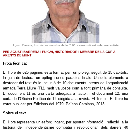
Agustí Barrera, historiador, membre de la CUP i veterà militant independentista
PER AGUSTÍ BARRERA I PUIGVÍ, HISTORIADOR I MEMBRE DE LA
CUP
A
ARENYS DE MUNT
Fitxa
tècnica:
El llibre de 626 pàgines està format per un pròleg, seguit de 15 capítols,
la guia de lectura, un epíleg i unes paraules finals. Un dels elements a
destacar del text és la inclusió de 10 documents interns de l’organització
armada Terra Lliure (TL), molt valuosos com a font primària de consulta.
El document 11 és una carta adreçada a l’autor, i el document 12, una
carta de l’Oficina Política de TL dirigida a la revista El Temps. El llibre ha
estat publicat per Edicions del 1979, Països Catalans, 2013.
Sobre
el
text
El llibre representa un esforç ingent, per aportar informació i reflexió a la
història de l’independentisme combatiu i revolucionari dels darrers 40