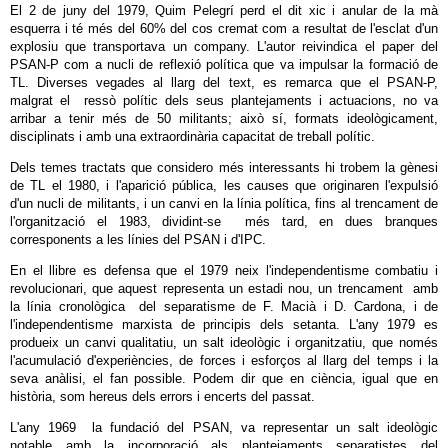
El 2 de juny del 1979, Quim Pelegrí perd el dit xic i anular de la mà
esquerra i té més del 60% del cos cremat com a resultat de l'esclat d'un
explosiu que transportava un company. L'autor reivindica el paper del
PSAN-P com a nucli de reflexió política que va impulsar la formació de
TL. Diverses vegades al llarg del text, es remarca que el PSAN-P,
malgrat el ressò polític dels seus plantejaments i actuacions, no va
arribar a tenir més de 50 militants; això sí, formats ideològicament,
disciplinats i amb una extraordinària capacitat de treball polític.
Dels temes tractats que considero més interessants hi trobem la gènesi
de TL el 1980, i l'aparició pública, les causes que originaren l'expulsió
d'un nucli de militants, i un canvi en la línia política, fins al trencament de
l'organització el 1983, dividint-se més tard, en dues branques
corresponents a les línies del PSAN i d'IPC.
En el llibre es defensa que el 1979 neix l'independentisme combatiu i
revolucionari, que aquest representa un estadi nou, un trencament amb
la línia cronològica del separatisme de F. Macià i D. Cardona, i de
l'independentisme marxista de principis dels setanta. L'any 1979 es
produeix un canvi qualitatiu, un salt ideològic i organitzatiu, que només
l'acumulació d'experiències, de forces i esforços al llarg del temps i la
seva anàlisi, el fan possible. Podem dir que en ciència, igual que en
història, som hereus dels errors i encerts del passat.
L'any 1969 la fundació del PSAN, va representar un salt ideològic
notable amb la incorporació als plantejaments separatistes del