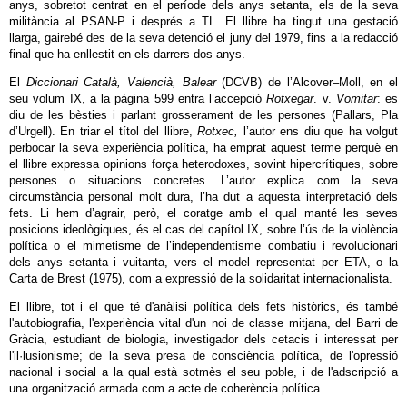
anys, sobretot centrat en el període dels anys setanta, els de la seva
militància al PSAN-P i després a TL. El llibre ha tingut una gestació
llarga, gairebé des de la seva detenció el juny del 1979, fins a la redacció
final que ha enllestit en els darrers dos anys.
El
Diccionari Català, Valencià, Balear
(DCVB) de l’Alcover–Moll, en el
seu volum IX, a la pàgina 599 entra l’accepció
Rotxegar
. v.
Vomitar
: es
diu de les bèsties i parlant grosserament de les persones (Pallars, Pla
d’Urgell). En triar el títol del llibre,
Rotxec,
l’autor ens diu que ha volgut
perbocar la seva experiència política, ha emprat aquest terme perquè en
el llibre expressa opinions força heterodoxes, sovint hipercrítiques, sobre
persones o situacions concretes. L’autor explica com la seva
circumstància personal molt dura, l’ha dut a aquesta interpretació dels
fets. Li hem d’agrair, però, el coratge amb el qual manté les seves
posicions ideològiques, és el cas del capítol IX, sobre l’ús de la violència
política o el mimetisme de l’independentisme combatiu i revolucionari
dels anys setanta i vuitanta, vers el model representat per ETA, o la
Carta de Brest (1975), com a expressió de la solidaritat internacionalista.
El llibre, tot i el que té d'anàlisi política dels fets històrics, és també
l'autobiografia, l'experiència vital d'un noi de classe mitjana, del Barri de
Gràcia, estudiant de biologia, investigador dels cetacis i interessat per
l'il·lusionisme; de la seva presa de consciència política, de l'opressió
nacional i social a la qual està sotmès el seu poble, i de l'adscripció a
una organització armada com a acte de coherència política.