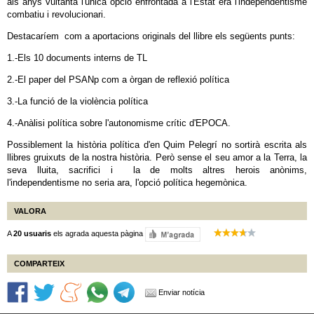
als anys vuitanta l'única opció enfrontada a l'Estat era l'independentisme
combatiu i revolucionari.
Destacaríem com a aportacions originals del llibre els següents punts:
1.-Els 10 documents interns de TL
2.-El paper del PSANp com a òrgan de reflexió política
3.-La funció de la violència política
4.-Anàlisi política sobre l'autonomisme crític d'EPOCA.
Possiblement la història política d'en Quim Pelegrí no sortirà escrita als
llibres gruixuts de la nostra història. Però sense el seu amor a la Terra, la
seva lluita, sacrifici i la de molts altres herois anònims,
l'independentisme no seria ara, l'opció política hegemònica.
VALORA
A
20 usuaris
els agrada aquesta pàgina
COMPARTEIX
Enviar notícia