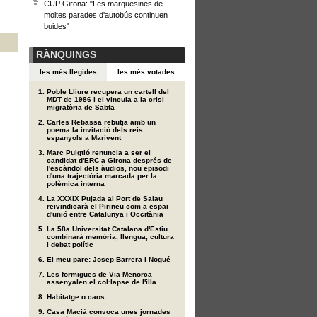
CUP Girona: "Les marquesines de
moltes parades d'autobús continuen
buides"
RÀNQUINGS
les més llegides
les més votades
Poble Lliure recupera un cartell del
MDT de 1986 i el vincula a la crisi
migratòria de Sabta
Carles Rebassa rebutja amb un
poema la invitació dels reis
espanyols a Marivent
Marc Puigtió renuncia a ser el
candidat d'ERC a Girona després de
l'escàndol dels àudios, nou episodi
d'una trajectòria marcada per la
polèmica interna
La XXXIX Pujada al Port de Salau
reivindicarà el Pirineu com a espai
d'unió entre Catalunya i Occitània
La 58a Universitat Catalana d'Estiu
combinarà memòria, llengua, cultura
i debat polític
El meu pare: Josep Barrera i Nogué
Les formigues de Via Menorca
assenyalen el col·lapse de l'illa
Habitatge o caos
Casa Macià convoca unes jornades