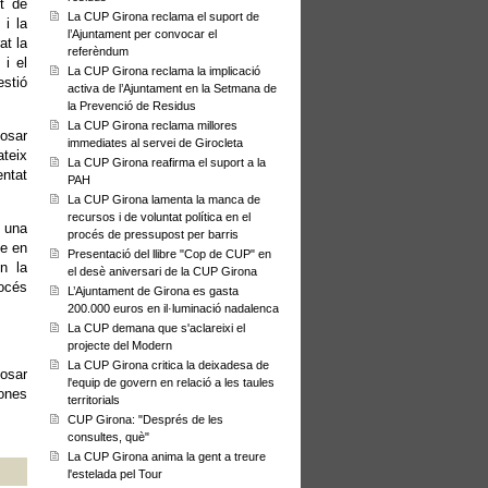
t de
La CUP Girona reclama el suport de
 i la
l’Ajuntament per convocar el
at la
referèndum
 i el
La CUP Girona reclama la implicació
estió
activa de l’Ajuntament en la Setmana de
la Prevenció de Residus
La CUP Girona reclama millores
posar
immediates al servei de Girocleta
ateix
La CUP Girona reafirma el suport a la
entat
PAH
La CUP Girona lamenta la manca de
recursos i de voluntat política en el
i una
procés de pressupost per barris
me en
Presentació del llibre "Cop de CUP" en
en la
el desè aniversari de la CUP Girona
rocés
L’Ajuntament de Girona es gasta
200.000 euros en il·luminació nadalenca
La CUP demana que s'aclareixi el
projecte del Modern
La CUP Girona critica la deixadesa de
posar
l'equip de govern en relació a les taules
sones
territorials
CUP Girona: "Després de les
consultes, què"
La CUP Girona anima la gent a treure
l'estelada pel Tour