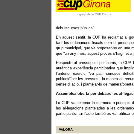
Logotip de la CUP Girona
dels recursos públics”.
En aquest sentit, la CUP ha reclamat al go
tant les ordenances fiscals com el pressupos
grup municipal, que va proposar-ho en una mo
que “un any més, aquest procés s’hagi fet a 
Respecte al pressupost per barris, la CUP h
autèntica experiència participativa que impli
l’anterior exercici “va patir seriosos dèfi
població“per les presses i la manca de recur
sense dilació, i plantejar-lo de manera“obert
Assemblea oberta per debatre les al·legac
La CUP va celebrar la setmana a principis d
les al·legacions plantejades a les ordenance
participants. En l’acte també es va ratificar 
VALORA