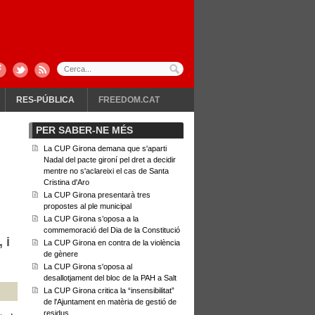
RES-PÚBLICA
FREEDOM.CAT
PER SABER-NE MÉS
La CUP Girona demana que s'aparti
Nadal del pacte gironí pel dret a decidir
mentre no s'aclareixi el cas de Santa
Cristina d'Aro
La CUP Girona presentarà tres
propostes al ple municipal
La CUP Girona s’oposa a la
commemoració del Dia de la Constitució
 i
La CUP Girona en contra de la violència
de gènere
La CUP Girona s'oposa al
desallotjament del bloc de la PAH a Salt
La CUP Girona critica la “insensibilitat”
de l'Ajuntament en matèria de gestió de
residus