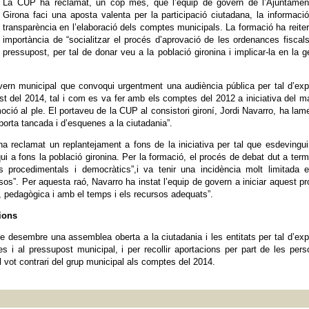
La CUP ha reclamat, un cop més, que l’equip de govern de l’Ajuntamen
Girona faci una aposta valenta per la participació ciutadana, la informació
transparència en l’elaboració dels comptes municipals. La formació ha reiter
importància de “socialitzar el procés d’aprovació de les ordenances fiscals
pressupost, per tal de donar veu a la població gironina i implicar-la en la g
vern municipal que convoqui urgentment una audiència pública per tal d’ex
t del 2014, tal i com es va fer amb els comptes del 2012 a iniciativa del m
ció al ple. El portaveu de la CUP al consistori gironí, Jordi Navarro, ha lam
porta tancada i d’esquenes a la ciutadania”.
a reclamat un replantejament a fons de la iniciativa per tal que esdevingu
qui a fons la població gironina. Per la formació, el procés de debat dut a ter
cits procedimentals i democràtics”,i va tenir una incidència molt limitada 
sos”. Per aquesta raó, Navarro ha instat l’equip de govern a iniciar aquest p
a, pedagògica i amb el temps i els recursos adequats”.
ions
e desembre una assemblea oberta a la ciutadania i les entitats per tal d’ex
s i al pressupost municipal, i per recollir aportacions per part de les per
el vot contrari del grup municipal als comptes del 2014.