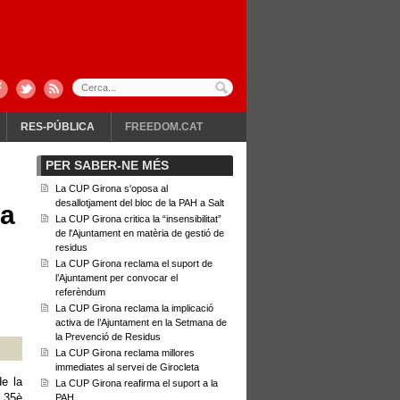
RES-PÚBLICA
FREEDOM.CAT
PER SABER-NE MÉS
La CUP Girona s'oposa al
desallotjament del bloc de la PAH a Salt
ia
La CUP Girona critica la “insensibilitat”
de l'Ajuntament en matèria de gestió de
residus
La CUP Girona reclama el suport de
l’Ajuntament per convocar el
referèndum
La CUP Girona reclama la implicació
activa de l’Ajuntament en la Setmana de
la Prevenció de Residus
La CUP Girona reclama millores
immediates al servei de Girocleta
e la
La CUP Girona reafirma el suport a la
 35è
PAH