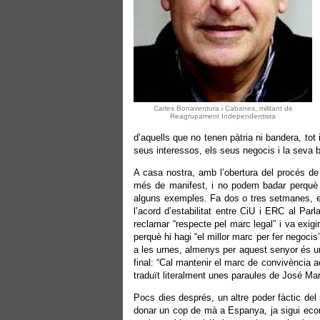
Carles Bonaventura i Cabanes, militant de
Reagrupament Independentista
d’aquells que no tenen pàtria ni bandera, to
seus interessos, els seus negocis i la seva 
A casa nostra, amb l’obertura del procés de 
més de manifest, i no podem badar perquè en
alguns exemples. Fa dos o tres setmanes, el
l’acord d’estabilitat entre CiU i ERC al Par
reclamar “respecte pel marc legal” i va exigir
perquè hi hagi “el millor marc per fer negoci
a les urnes, almenys per aquest senyor és u
final: “Cal mantenir el marc de convivència 
traduït literalment unes paraules de José Mar
Pocs dies després, un altre poder fàctic del
donar un cop de mà a Espanya, ja sigui econò