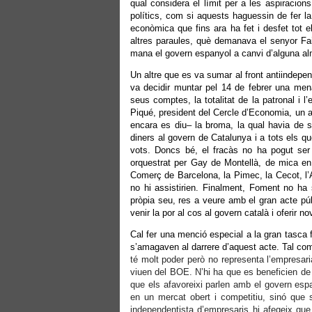
qual considera el límit per a les aspiracion
polítics, com si aquests haguessin de fer la
econòmica que fins ara ha fet i desfet tot e
altres paraules, què demanava el senyor Fa
mana el govern espanyol a canvi d’alguna almo
Un altre que es va sumar al front antiindepe
va decidir muntar pel 14 de febrer una mena
seus comptes, la totalitat de la patronal i l
Piqué, president del Cercle d’Economia, un a
encara es diu– la broma, la qual havia de si
diners al govern de Catalunya i a tots els que
vots. Doncs bé, el fracàs no ha pogut ser 
orquestrat per Gay de Montellà, de mica en
Comerç de Barcelona, la Pimec, la Cecot, l’
no hi assistirien. Finalment, Foment no ha 
pròpia seu, res a veure amb el gran acte púb
venir la por al cos al govern català i oferir 
Cal fer una menció especial a la gran tasca 
s’amagaven al darrere d’aquest acte. Tal com 
té molt poder però no representa l’empresa
viuen del BOE. N’hi ha que es beneficien de 
que els afavoreixi parlen amb el govern espan
en un mercat obert i competitiu, sinó que s'
independentista d’empresaris hi afegeix qu