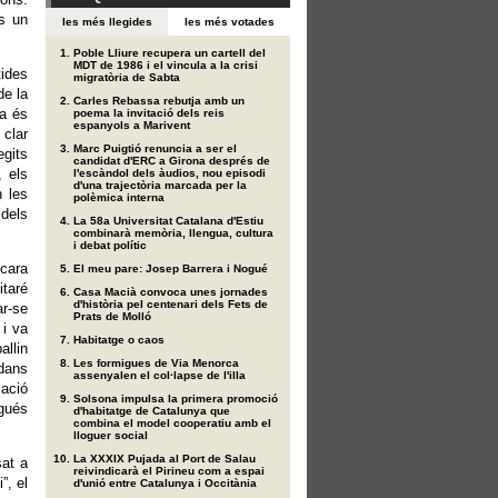
és un
les més llegides
les més votades
Poble Lliure recupera un cartell del
MDT de 1986 i el vincula a la crisi
tides
migratòria de Sabta
de la
Carles Rebassa rebutja amb un
ra és
poema la invitació dels reis
espanyols a Marivent
 clar
Marc Puigtió renuncia a ser el
gits
candidat d'ERC a Girona després de
, els
l'escàndol dels àudios, nou episodi
d'una trajectòria marcada per la
 les
polèmica interna
 dels
La 58a Universitat Catalana d'Estiu
combinarà memòria, llengua, cultura
i debat polític
ncara
El meu pare: Josep Barrera i Nogué
itaré
Casa Macià convoca unes jornades
d'història pel centenari dels Fets de
ar-se
Prats de Molló
 i va
Habitatge o caos
allin
Les formigues de Via Menorca
adans
assenyalen el col·lapse de l'illa
mació
Solsona impulsa la primera promoció
agués
d'habitatge de Catalunya que
combina el model cooperatiu amb el
lloguer social
La XXXIX Pujada al Port de Salau
sat a
reivindicarà el Pirineu com a espai
”, el
d'unió entre Catalunya i Occitània