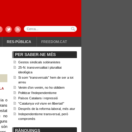
RES-PÚBLICA
FREEDOM.CAT
PER SABER-NE MÉS
Gestos sindicals sobiranistes
25-N: transversalitat i pluralitat
ideològica
Si som “transversals” hem de ser a tot
arreu
Venim d’on venim, no ho oblidem
LA
Polititzar l’independentisme
Països Catalans i repressió
ia o
“Catalunya vol viure en llibertat!”
grans
Després de la reforma laboral, més atur
stat
Independentisme transversal, però
ú no
compromès
lguns
 són
RÀNQUINGS
ions.