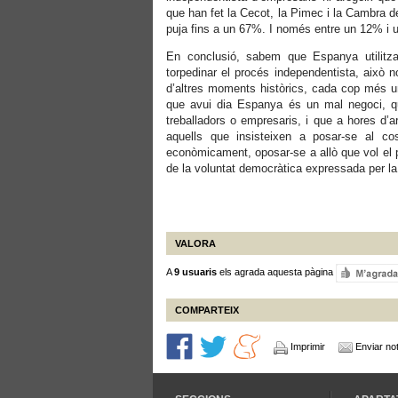
que han fet la Cecot, la Pimec i la Cambra 
puja fins a un 67%. I només entre un 12% i 
En conclusió, sabem que Espanya utilitzar
torpedinar el procés independentista, això n
d’altres moments històrics, cada cop més un
que avui dia Espanya és un mal negoci, qu
treballadors o empresaris, i que a hores d’
aquells que insisteixen a posar-se al c
econòmicament, oposar-se a allò que vol el pr
de la voluntat democràtica expressada per la
VALORA
A
9 usuaris
els agrada aquesta pàgina
COMPARTEIX
Imprimir
Enviar not