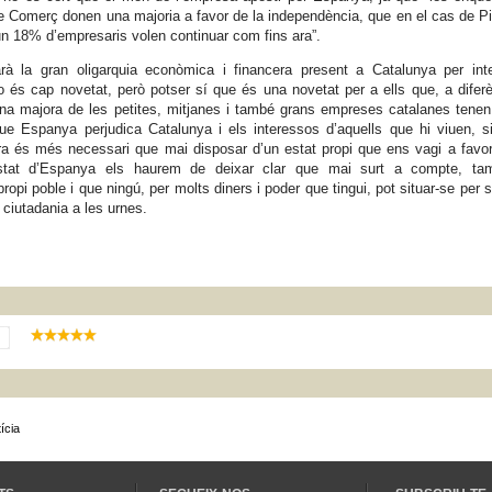
de Comerç donen una majoria a favor de la independència, que en el cas de 
un 18% d’empresaris volen continuar com fins ara”.
à la gran oligarquia econòmica i financera present a Catalunya per inte
o és cap novetat, però potser sí que és una novetat per a ells que, a difer
a majora de les petites, mitjan
es i també grans empreses catalanes tenen
e Espanya perjudica Catalunya i els interessos d’aquells que hi viuen, s
ara és més necessari que mai disposar d’un estat propi que ens vagi a favor
ostat d’Espanya els haurem de deixar clar que mai surt a compte, ta
opi poble i que ningú, per molts diners i poder que tingui, pot situar-se per 
 ciutadania a les urnes.
ícia