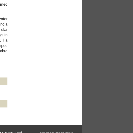
Pimec
ntar
ència
 clar
iguin
. I a
mpoc
sobre