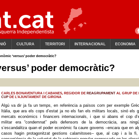
NIÓ
CULTURA
TERRITORI
INTERNACIONAL
ECONOMIA
onòmic ‘versus’ poder democràtic?
versus’ poder democràtic?
CARLES BONAVENTURA I CABANES, REGIDOR DE
REAGRUPAMENT
AL GRUP DE 
CUP
DE L’AJUNTAMENT DE GIRONA
Algú va dir ja fa un temps, en referència a països com per exemple Grèc
Itàlia, que ara els cops d’estat ja no els fan els militars locals, sinó els 
mercats econòmics i financers internacionals, i que si abans el cop d’e
militar era “condemnat” pels defensors de la democràcia, ara ning
s’escandalitza quan el poder econòmic fa caure governs –encara que en a
casos hagin protagonitzat gestions calamitoses– que, al cap i a la fi,
conseqüència de la voluntat de la sobirania popular expressada en les elecc