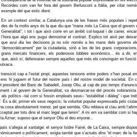
Recordeu com van fer fora del govern Berlusconi a Itàlia, per citar nom
exemple del que estic dient.
En un context similar, a Catalunya una de les frases més populars i repe
des de fa molts anys és la que diu que “mana més La Caixa que el govern 
Generalitat”, i tot i que això corre en un àmbit col·loquial i de carrer, enca
l’hora que algú ens pugui demostrar el contrari. Explico tot això per deixar
que avui dia les decisions ja no són només a les mans dels governs ele
“democràticament” per la ciutadania, sinó a les de les grans corporacions
grans mercats financers, els poderosos
lobbies
econòmics... és a dir, en
t i que, això sí, defensaran sempre aquelles que més els convinguin en funció
butxaca.
transició cap a l’estat propi, aquestes tensions entre poders s’han posat e
s hi juguem el futur del nostre país i del nostre model de societat. En c
 president del Banc de Sabadell, Josep Oliu, al cap de poc temps d’anunci
lament i al govern de la Generalitat, va desmarcar-se del procés sobiranista
 als polítics –tal com si fossin empleats seus– “estabilitat i diàleg” i que treb
s”. És a dir, primer els seus negocis; la voluntat popular expressada pels ciut
na cosa absolutament menor, pel que sembla. Oliu reblava el clau amb l’afir
acceptat per tots dins el marc legal que tenim”. A mi em va semblar com si h
ía Aznar; suposo que el senyor Oliu el deu enyorar...
 país s’afegia al xantatge: el senyor Isidre Fainé, de La Caixa, sempre dispo
micament o políticament, exigia també que s’actués dins “el marc de la llei