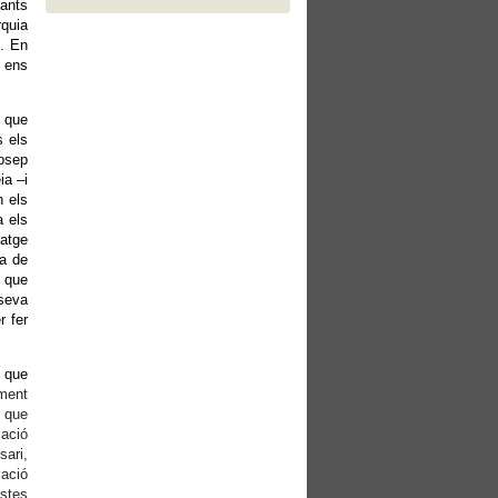
tants
rquia
E. En
e ens
, que
s els
Josep
ia –i
n els
a els
tatge
ra de
t que
 seva
r fer
s que
ment
s que
lació
sari,
iació
estes