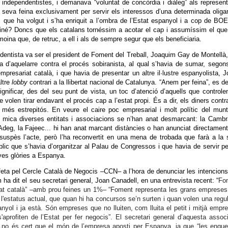
s independentistes, i demanava “voluntat de concòrdia i diàleg” als represen
 seva feina exclusivament per servir els interessos d’una determinada oliga
l que ha volgut i s’ha enriquit a l’ombra de l’Estat espanyol i a cop de BO
iné? Doncs que els catalans tornéssim a acotar el cap i assumíssim el qu
ina que, de retruc, a ell i als de sempre segur que els beneficiaria.
ndentista va ser el president de Foment del Treball, Joaquim Gay de Montellà
 d’aquelarre contra el procés sobiranista, al qual s’havia de sumar, segon
’empresariat català, i que havia de presentar un altre il·lustre espanyolista, 
ltre
lobby
contrari a la llibertat nacional de Catalunya. “Anem per feina”, es de
gnificar, des del seu punt de vista, un toc d’atenció d’aquells que controle
 volen tirar endavant el procés cap a l’estat propi. És a dir, els diners contr
més estrepitós. En veure el caire poc empresarial i molt polític del mun
 mica diverses entitats i associacions se n’han anat desmarcant: la Camb
Adeg, la Fajeec... hi han anat marcant distàncies o han anunciat directamen
suspès l’acte, però l’ha reconvertit en una mena de trobada que farà a la
lic que s’havia d’organitzar al Palau de Congressos i que havia de servir pe
noves glòries a Espanya.
feta pel Cercle Català de Negocis –CCN– a l’hora de denunciar les intencion
ha dit el seu secretari general, Joan Canadell, en una entrevista recent: “
Fo
riat català” –amb prou feines un 1%– “Foment representa les grans emprese
l'estatus actual, que quan hi ha concursos se’n surten i quan volen una regu
yol i ja està. Són empreses que no lluiten, com lluita el petit i mitjà empre
aprofiten de l’Estat per fer negocis”. El secretari general d’aquesta assoc
e no és cert que el món de l’empresa aposti per Espanya, ja que “les enqu