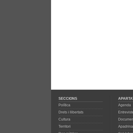
SECCIONS
APARTA
Política
Agenda
Drets i llibertats
Entrevist
Cultura
Documen
Territori
Apadrina