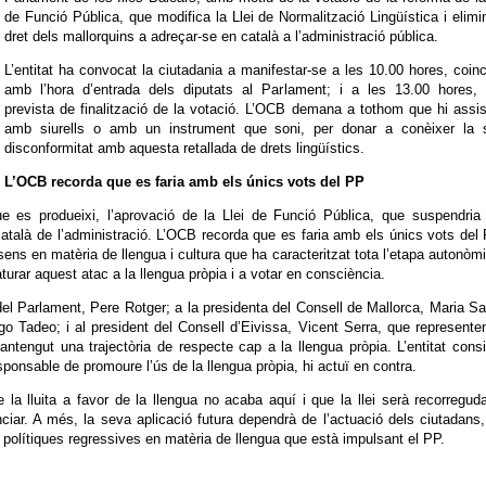
de Funció Pública, que modifica la Llei de Normalització Lingüística i elimi
dret dels mallorquins a adreçar-se en català a l’administració pública.
L’entitat ha convocat la ciutadania a manifestar-se a les 10.00 hores, coinc
amb l’hora d’entrada dels diputats al Parlament; i a les 13.00 hores, 
prevista de finalització de la votació. L’OCB demana a tothom que hi assis
amb siurells o amb un instrument que soni, per donar a conèixer la 
disconformitat amb aquesta retallada de drets lingüístics.
L’OCB recorda que es faria amb els únics vots del PP
ue es produeixi, l’aprovació de la Llei de Funció Pública, que suspendria
l català de l’administració. L’OCB recorda que es faria amb els únics vots del 
ens en matèria de llengua i cultura que ha caracteritzat tota l’etapa autonòmi
aturar aquest atac a la llengua pròpia i a votar en consciència.
 del Parlament, Pere Rotger; a la presidenta del Consell de Mallorca, Maria S
o Tadeo; i al president del Consell d’Eivissa, Vicent Serra, que represente
antengut una trajectòria de respecte cap a la llengua pròpia. L’entitat cons
sponsable de promoure l’ús de la llengua pròpia, hi actuï en contra.
a lluita a favor de la llengua no acaba aquí i que la llei serà recorregud
nciar. A més, la seva aplicació futura dependrà de l’actuació dels ciutadans
s polítiques regressives en matèria de llengua que està impulsant el PP.