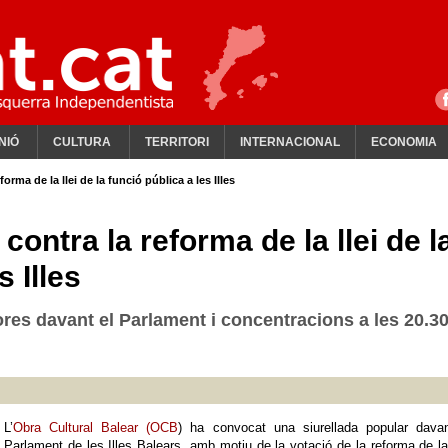
NIÓ
CULTURA
TERRITORI
INTERNACIONAL
ECONOMIA
orma de la llei de la funció pública a les Illes
contra la reforma de la llei de l
s Illes
hores davant el Parlament i concentracions a les 20.3
L’
Obra Cultural Balear (OCB
) ha convocat una siurellada popular davan
Parlament de les Illes Balears, amb motiu de la votació de la reforma de la