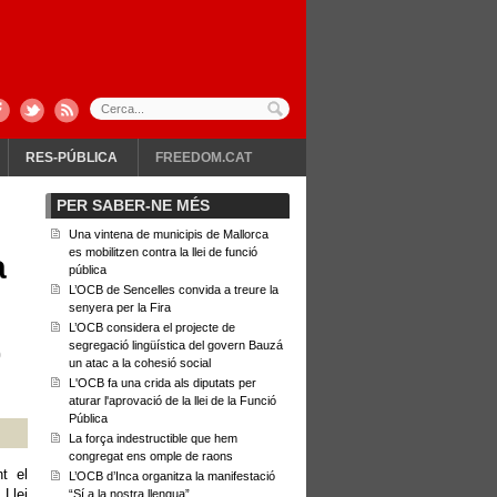
RES-PÚBLICA
FREEDOM.CAT
PER SABER-NE MÉS
Una vintena de municipis de Mallorca
es mobilitzen contra la llei de funció
a
pública
L’OCB de Sencelles convida a treure la
senyera per la Fira
L’OCB considera el projecte de
segregació lingüística del govern Bauzá
0
un atac a la cohesió social
L'OCB fa una crida als diputats per
aturar l'aprovació de la llei de la Funció
Pública
La força indestructible que hem
congregat ens omple de raons
t el
L’OCB d’Inca organitza la manifestació
 Llei
“Sí a la nostra llengua”