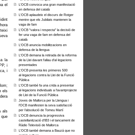
na el
L'OCB convoca una gran manifestació
en defensa del català
L'OCB aplaudeix el discurs de Rotger
idint
mentre que els Jubilats mantenen la
hora
vaga de fam
teixi
L'OCB "valora i respecta" la decisió de
fer una vaga de fam en defensa del
seva
català
L'OCB anuncia mobilitzacions en
defensa de la llengua
L'OCB demana la retirada de la reforma
 a la
de la Llei davant l'allau d'al·legacions
PP, i
presentades
ca, i
L'OCB presenta les primeres 500
al·legacions contra la Llei de la Funció
Pública
alom;
L'OCB també fa una crida a presentar
al·legacions individuals a l'avantprojecte
n els
de Llei de la Funció Pública
idera
Joves de Mallorca per la Llengua i
l’OCB manifesten la seva satisfacció
per l’absolució de Tomeu Martí
a als
L'OCB denuncia la progressiva
, que
castellanització d’IB3 i el tancament de
Ràdio Televisió de Mallorca
L'OCB també demana a Bauzá que no