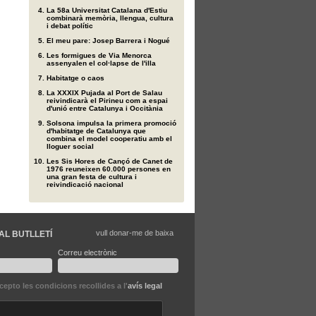
La 58a Universitat Catalana d'Estiu
combinarà memòria, llengua, cultura
i debat polític
El meu pare: Josep Barrera i Nogué
Les formigues de Via Menorca
assenyalen el col·lapse de l'illa
Habitatge o caos
La XXXIX Pujada al Port de Salau
reivindicarà el Pirineu com a espai
d'unió entre Catalunya i Occitània
Solsona impulsa la primera promoció
d'habitatge de Catalunya que
combina el model cooperatiu amb el
lloguer social
Les Sis Hores de Cançó de Canet de
1976 reuneixen 60.000 persones en
una gran festa de cultura i
reivindicació nacional
vull donar-me de baixa
AL BUTLLETÍ
Correu electrònic
ccepto les condicions recollides a l'
avís legal