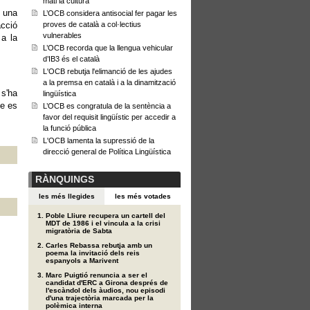
mati la cultura
r una
L’OCB considera antisocial fer pagar les
acció
proves de català a col·lectius
vulnerables
 a la
L’OCB recorda que la llengua vehicular
d’IB3 és el català
L'OCB rebutja l'elimanció de les ajudes
a la premsa en català i a la dinamització
 s'ha
lingüística
ue es
L’OCB es congratula de la sentència a
favor del requisit lingüístic per accedir a
la funció pública
L'OCB lamenta la supressió de la
direcció general de Política Lingüística
RÀNQUINGS
les més llegides
les més votades
Poble Lliure recupera un cartell del
MDT de 1986 i el vincula a la crisi
migratòria de Sabta
Carles Rebassa rebutja amb un
poema la invitació dels reis
espanyols a Marivent
Marc Puigtió renuncia a ser el
candidat d'ERC a Girona després de
l'escàndol dels àudios, nou episodi
d'una trajectòria marcada per la
polèmica interna