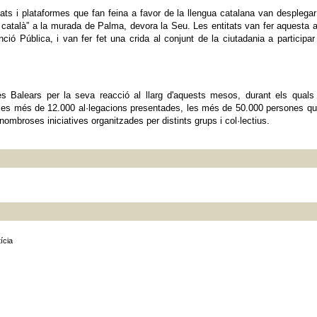
ats i plataformes que fan feina a favor de la llengua catalana van desplega
català” a la murada de Palma, devora la Seu. Les entitats van fer aquesta 
ió Pública, i van fer fet una crida al conjunt de la ciutadania a participar
Illes Balears per la seva reacció al llarg d'aquests mesos, durant els quals
at les més de 12.000 al·legacions presentades, les més de 50.000 persones q
nombroses iniciatives organitzades per distints grups i col·lectius.
ícia