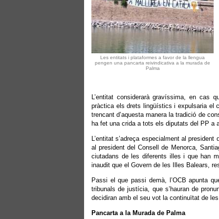
Les entitats i plataformes a favor de la llengua
pengen una pancarta reivindicativa a la murada de
Palma
L’entitat considerarà gravíssima, en cas q
pràctica els drets lingüístics i expulsaria e
trencant d’aquesta manera la tradició de cons
ha fet una crida a tots els diputats del PP a 
L’entitat s’adreça especialment al president
al president del Consell de Menorca, Santiag
ciutadans de les diferents illes i que han m
inaudit que el Govern de les Illes Balears, re
Passi el que passi demà, l’OCB apunta que l
tribunals de justícia, que s’hauran de pronu
decidiran amb el seu vot la continuïtat de le
Pancarta a la Murada de Palma