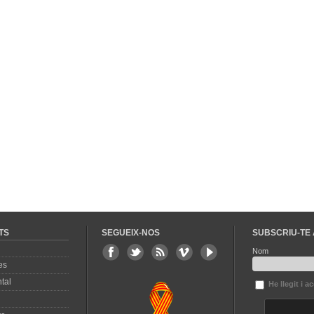
TS
SEGUEIX-NOS
SUBSCRIU-TE 
Nom
es
tal
He llegit i a