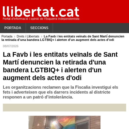
PORTADA
SECCIONS
Portada
Drets i Llibertats
La Favb i les entitats veïnals de Sant Martí denuncien
la retirada d'una bandera LGTBIQ+ i alerten d'un augment dels actes d'odi
08/07/2026
La Favb i les entitats veïnals de Sant
Martí denuncien la retirada d'una
bandera LGTBIQ+ i alerten d'un
augment dels actes d'odi
Les organitzacions reclamen que la Fiscalia investigui els
fets i adverteixen que els darrers incidents al districte
responen a un patró d'intolerància.