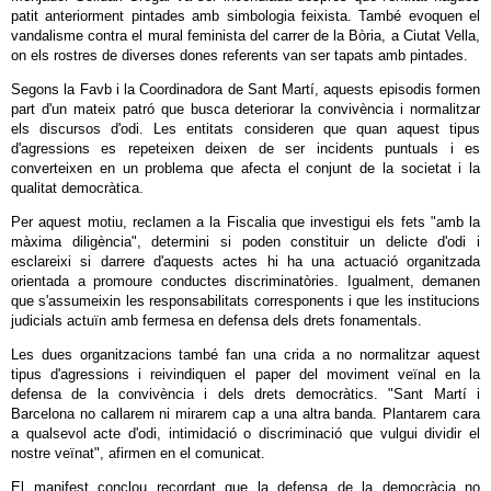
patit anteriorment pintades amb simbologia feixista. També evoquen el
vandalisme contra el mural feminista del carrer de la Bòria, a Ciutat Vella,
on els rostres de diverses dones referents van ser tapats amb pintades.
Segons la Favb i la Coordinadora de Sant Martí, aquests episodis formen
part d'un mateix patró que busca deteriorar la convivència i normalitzar
els discursos d'odi. Les entitats consideren que quan aquest tipus
d'agressions es repeteixen deixen de ser incidents puntuals i es
converteixen en un problema que afecta el conjunt de la societat i la
qualitat democràtica.
Per aquest motiu, reclamen a la Fiscalia que investigui els fets "amb la
màxima diligència", determini si poden constituir un delicte d'odi i
esclareixi si darrere d'aquests actes hi ha una actuació organitzada
orientada a promoure conductes discriminatòries. Igualment, demanen
que s'assumeixin les responsabilitats corresponents i que les institucions
judicials actuïn amb fermesa en defensa dels drets fonamentals.
Les dues organitzacions també fan una crida a no normalitzar aquest
tipus d'agressions i reivindiquen el paper del moviment veïnal en la
defensa de la convivència i dels drets democràtics. "Sant Martí i
Barcelona no callarem ni mirarem cap a una altra banda. Plantarem cara
a qualsevol acte d'odi, intimidació o discriminació que vulgui dividir el
nostre veïnat", afirmen en el comunicat.
El manifest conclou recordant que la defensa de la democràcia no