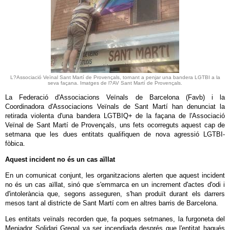
L?Associació Veïnal Sant Martí de Provençals, tornant a penjar una bandera LGTBI a la
seva façana. Imatges de l?AV Sant Martí de Provençals.
La Federació d'Associacions Veïnals de Barcelona (Favb) i la
Coordinadora d'Associacions Veïnals de Sant Martí han denunciat la
retirada violenta d'una bandera LGTBIQ+ de la façana de l'Associació
Veïnal de Sant Martí de Provençals, uns fets ocorreguts aquest cap de
setmana que les dues entitats qualifiquen de nova agressió LGTBI-
fòbica.
Aquest incident no és un cas aïllat
En un comunicat conjunt, les organitzacions alerten que aquest incident
no és un cas aïllat, sinó que s'emmarca en un increment d'actes d'odi i
d'intolerància que, segons asseguren, s'han produït durant els darrers
mesos tant al districte de Sant Martí com en altres barris de Barcelona.
Les entitats veïnals recorden que, fa poques setmanes, la furgoneta del
Menjador Solidari Gregal va ser incendiada després que l'entitat hagués