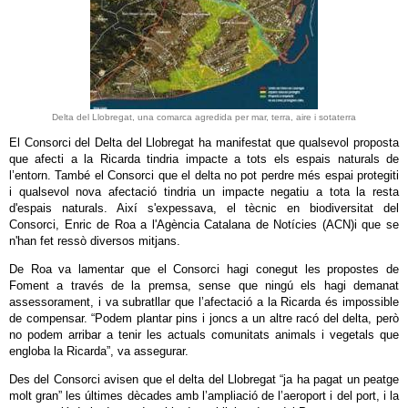
Delta del Llobregat, una comarca agredida per mar, terra, aire i sotaterra
El Consorci del Delta del Llobregat ha manifestat que qualsevol proposta
que afecti a la Ricarda tindria impacte a tots els espais naturals de
l’entorn. També el Consorci que el delta no pot perdre més espai protegiti
i qualsevol nova afectació tindria un impacte negatiu a tota la resta
d'espais naturals. Així s'expessava, el tècnic en biodiversitat del
Consorci, Enric de Roa a l'Agència Catalana de Notícies (ACN)i que se
n'han fet ressò diversos mitjans.
De Roa va lamentar que el Consorci hagi conegut les propostes de
Foment a través de la premsa, sense que ningú els hagi demanat
assessorament, i va subratllar que l’afectació a la Ricarda és impossible
de compensar. “Podem plantar pins i joncs a un altre racó del delta, però
no podem arribar a tenir les actuals comunitats animals i vegetals que
engloba la Ricarda”, va assegurar.
Des del Consorci avisen que el delta del Llobregat “ja ha pagat un peatge
molt gran” les últimes dècades amb l’ampliació de l’aeroport i del port, i la