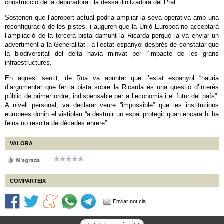
construcció de la depuradora i la dessal·linitzadora del Prat.
Sostenen que l’aeroport actual podria ampliar la seva operativa amb una
reconfiguració de les pistes, i auguren que la Unió Europea no acceptarà
l’ampliació de la tercera pista damunt la Ricarda perquè ja va enviar un
advertiment a la Generalitat i a l’estat espanyol després de constatar que
la biodiversitat del delta havia minvat per l’impacte de les grans
infraestructures.
En aquest sentit, de Roa va apuntar que l’estat espanyol “hauria
d’argumentar que fer la pista sobre la Ricarda és una qüestió d’interès
públic de primer ordre, indispensable per a l’economia i el futur del país”.
A nivell personal, va declarar veure “impossible” que les institucions
europees donin el vistiplau “a destruir un espai protegit quan encara hi ha
feina no resolta de dècades enrere”.
VALORA
COMPARTEIX
Enviar notícia