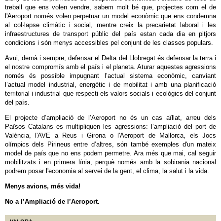
treball que ens volen vendre, sabem molt bé que, projectes com el de
l'Aeroport només volen perpetuar un model econòmic que ens condemna
al col·lapse climàtic i social, mentre creix la precarietat laboral i les
infraestructures de transport públic del país estan cada dia en pitjors
condicions i són menys accessibles pel conjunt de les classes populars.
Avui, demà i sempre, defensar el Delta del Llobregat és defensar la terra i
el nostre compromís amb el país i el planeta. Aturar aquestes agressions
només és possible impugnant l’actual sistema econòmic, canviant
l’actual model industrial, energètic i de mobilitat i amb una planificació
territorial i industrial que respecti els valors socials i ecològics del conjunt
del país.
El projecte d’ampliació de l’Aeroport no és un cas aïllat, arreu dels
Països Catalans es multipliquen les agressions: l’ampliació del port de
València, l'AVE a Reus i Girona o l'Aeroport de Mallorca, els Jocs
olímpics dels Pirineus entre d’altres, són també exemples d'un mateix
model de país que no ens podem permetre. Ara més que mai, cal seguir
mobilitzats i en primera línia, perquè només amb la sobirania nacional
podrem posar l'economia al servei de la gent, el clima, la salut i la vida.
Menys avions, més vida!
No a l’Ampliació de l’Aeroport.