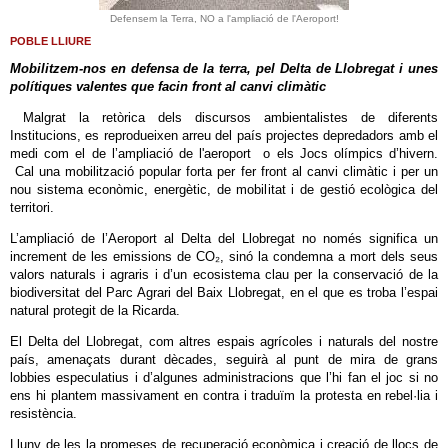
Defensem la Terra, NO a l'ampliació de l'Aeroport!
POBLE LLIURE
Mobilitzem-nos en defensa de la terra, pel Delta de Llobregat i unes
polítiques valentes que facin front al canvi climàtic
Malgrat la retòrica dels discursos ambientalistes de diferents
Institucions, es reprodueixen arreu del país projectes depredadors amb el
medi com el de l’ampliació de l'aeroport o els Jocs olímpics d’hivern.
Cal una mobilització popular forta per fer front al canvi climàtic i per un
nou sistema econòmic, energètic, de mobilitat i de gestió ecològica del
territori.
L’ampliació de l’Aeroport al Delta del Llobregat no només significa un
increment de les emissions de CO₂, sinó la condemna a mort dels seus
valors naturals i agraris i d’un ecosistema clau per la conservació de la
biodiversitat del Parc Agrari del Baix Llobregat, en el que es troba l’espai
natural protegit de la Ricarda.
El Delta del Llobregat, com altres espais agrícoles i naturals del nostre
país, amenaçats durant dècades, seguirà al punt de mira de grans
lobbies especulatius i d’algunes administracions que l’hi fan el joc si no
ens hi plantem massivament en contra i traduïm la protesta en rebel·lia i
resistència.
Lluny de les la promeses de recuperació econòmica i creació de llocs de