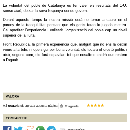
La voluntat del poble de Catalunya és fer valer els resultats del 1-O;
sense això, deixar la seva Espanya sense govern.
Durant aquests temps la nostra missió serà no tornar a caure en el
parany de la tranquil·litat pensant que els genis faran la jugada mestra.
Cal aprofitar l’experiència i enllestir l’organització del poble cap un nivell
superior de la lluita.
Front Republicà, la primera experiència que, malgrat que no ens la deixin
veure a la tele, ni que sigui per bona voluntat, els tocarà el crostó polític i
això, segons com, els farà espavilar; tot que nosaltres caldrà que restem
a l’aguait.
VALORA
A
2 usuaris
els agrada aquesta pàgina
COMPARTEIX