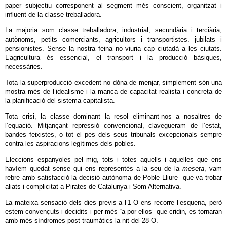
paper subjectiu corresponent al segment més conscient, organitzat i
influent de la classe treballadora.
La majoria som classe treballadora, industrial, secundària i terciària,
autònoms, petits comerciants, agricultors i transportistes. jubilats i
pensionistes. Sense la nostra feina no viuria cap ciutadà a les ciutats.
L’agricultura és essencial, el transport i la producció bàsiques,
necessàries.
Tota la superproducció excedent no dóna de menjar, simplement són una
mostra més de l’idealisme i la manca de capacitat realista i concreta de
la planificació del sistema capitalista.
Tota crisi, la classe dominant la resol eliminant-nos a nosaltres de
l’equació. Mitjançant repressió convencional, clavegueram de l’estat,
bandes feixistes, o tot el pes dels seus tribunals excepcionals sempre
contra les aspiracions legítimes dels pobles.
Eleccions espanyoles pel mig, tots i totes aquells i aquelles que ens
havíem quedat sense qui ens representés a la seu de la
meseta
, vam
rebre amb satisfacció la decisió autònoma de Poble Lliure que va trobar
aliats i complicitat a Pirates de Catalunya i Som Alternativa.
La mateixa sensació dels dies previs a l’1-O ens recorre l’esquena, però
estem convençuts i decidits i per més “a por ellos” que cridin, es tornaran
amb més síndromes post-traumàtics la nit del 28-O.