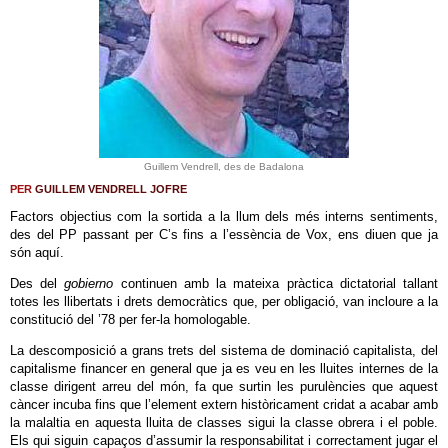
Guillem Vendrell, des de Badalona
PER
GUILLEM VENDRELL JOFRE
Factors objectius com la sortida a la llum dels més interns sentiments,
des del PP passant per C’s fins a l’essència de Vox, ens diuen que ja
són aquí.
Des del
gobierno
continuen amb la mateixa pràctica dictatorial tallant
totes les llibertats i drets democràtics que, per obligació, van incloure a la
constitució del ’78 per fer-la homologable.
La descomposició a grans trets del sistema de dominació capitalista, del
capitalisme financer en general que ja es veu en les lluites internes de la
classe dirigent arreu del món, fa que surtin les purulències que aquest
càncer incuba fins que l’element extern històricament cridat a acabar amb
la malaltia en aquesta lluita de classes sigui la classe obrera i el poble.
Els qui siguin capaços d’assumir la responsabilitat i correctament jugar el