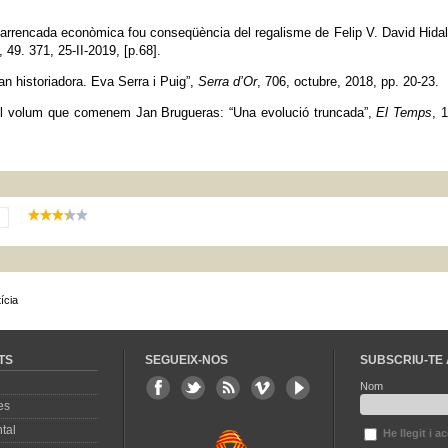
arrencada econòmica fou conseqüència del regalisme de Felip V. David Hida
, 49. 371, 25-II-2019, [p.68].
an historiadora. Eva Serra i Puig”,
Serra d’Or
, 706, octubre, 2018, pp. 20-23.
el volum que comenem Jan Brugueras: “Una evolució truncada”,
El Temps
, 
ícia
TS
SEGUEIX-NOS
SUBSCRIU-TE 
Nom
es
tal
He llegit i a