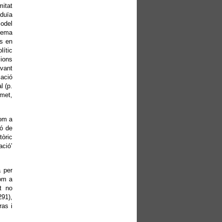
mitat
eduïa
model
stema
és en
lític
cions
avant
mació
l (p.
met,
com a
ió de
tòric
ació’
a per
com a
nt no
291),
ras i