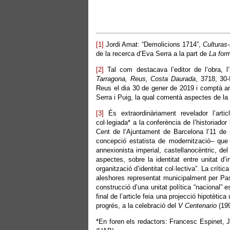
[1]
Jordi Amat: “Demolicions 1714”,
Culturas
de la recerca d’Eva Serra a la part de
La for
[2]
Tal com destacava l’editor de l’obra, l
Tarragona, Reus, Costa Daurada
, 3718, 30-
Reus el dia 30 de gener de 2019 i comptà am
Serra i Puig, la qual comentà aspectes de la 
[3]
És extraordinàriament revelador l’articl
col·legiada* a la conferència de l’historiador
Cent de l’Ajuntament de Barcelona l’11 de
concepció estatista de modernització– que
annexionista imperial, castellanocèntric, de
aspectes, sobre la identitat entre unitat d’
organització d’identitat col·lectiva”. La crí
aleshores representat municipalment per Pasq
construcció d’una unitat política “nacional”
final de l’article feia una projecció hipotètic
progrés, a la celebració del
V Centenario
(199
*En foren els redactors: Francesc Espinet,