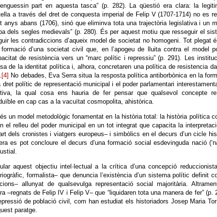
nguessin part en aquesta tasca” (p. 282). La qüestió era clara: la legiti
ella a través del dret de conquesta imperial de Felip V (1707-1714) no es r
t anys abans (1706), sinó que eliminva tota una trajectòria legislativa i un 
lba dels segles medievals” (p. 280). És per aquest motiu que resseguir el si
eguir les contradiccions d’aqueix model de societat no homogeni. Tot plegat 
ormació d’una societat civil que, en l’apogeu de lluita contra el model po
acitat de resistència vers un “marc polític i repressiu” (p. 291). Les institu
de la identitat política i, alhora, concretaren una política de resistencia d
.
[4]
No debades, Eva Serra situa la resposta política antiborbònica en la for
 dret polític de representació municipal i el poder parlamentari interestamenta
lectiva, la qual cosa ens hauria de fer pensar que qualsevol concepte re
duïble en cap cas a la vacuïtat cosmopolita, ahistòrica.
s un model metodològic fonamentat en la història total: la història política 
en el relleu del poder municipal en un tot integrat que capacita la interpretac
part dels cronistes i viatgers europeus– i simbòlics en el decurs d’un cicle his
ra es pot concloure el decurs d’una formació social esdevinguda nació (‘n
ustial.
ar aquest objectiu intel·lectual a la crítica d’una concepció reduccionist
iogràfic, formalista– que denuncia l’existència d’un sistema polític definit 
ucions– allunyat de qualsevulga representació social majoritària. Altrame
ra –regnats de Felip IV i Felip V– que “liquidaren tota una manera de fer” (p. 
ressió de població civil, com han estudiat els historiadors Josep Maria Tor
 Catà. Venim d’aquest paratge.