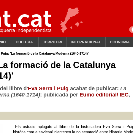
NIÓ
CULTURA
TERRITORI
INTERNACIONAL
ECONOMIA
i Puig: 'La formació de la Catalunya Moderna (1640-1714)'
'La formació de la Catalunya
4)'
del llibre d'
Eva Serra i Puig
acabat de publicar:
La
rna (1640-1714)
; publicada per
Eumo editorial/ IEC
,
Els estudis aplegats al llibre de la historiadora Eva Serra i Pui
història com a saviesa) plantegen la no separació entre Historia Mode