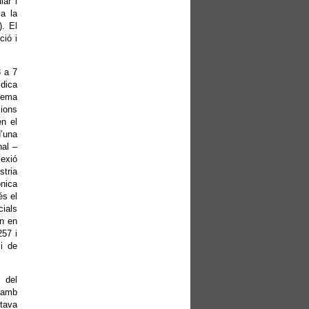
lar i
 a la
). El
ció i
3 a 7
ídica
stema
sions
en el
d’una
nal –
lexió
stria
ònica
s el
cials
en en
257 i
 i de
c del
l amb
ptava