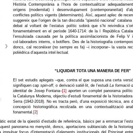
Història Contemporània a l’hora de contextualitzar adequadament
orígens (modernitat) i desenvolupament (contemporaneïtat) d’al
conflictes polítics vigents (determinants). Així, aquest aplec de rece
suggereix que l’origen de la tan discutida “qüestió nacional” catalana 
debat al voltant de l’estatus polític sobirà que s’hi reivindica s’or
fonamentalment en el període 1640-1714: de la I República Catala
l’ensulsiada causada per la política assimilacionista de Felip V 
col·laboradors interns, o botiflers. Des de la historiografia contempor
doncs, cal reconèixer (no sempre es fa) –i incorporar– la vasta re
polièdrica d’aquesta intel·lectual.
“LIQUIDAR TOTA UNA MANERA DE FER”
El set estudis aplegats –que, contra el que suposa una certa versi
signifiquen cap
spin-off
, o derivació satèl·lit, de l’estudi
La formació 
identitat
de Josep Fontana–
[1]
aporten un complet panorama polític
la Catalunya Moderna, objectiu d’estudi fonamental de la historiador
;
Serra (1942-2018). No es tracta però, d’una exposició tècnica, ans 
concepció historiogràfica recolzada en una contextualització anal
fonamental.
[2]
tic estat de la qüestió d’estudis de referència, bàsics per a emmarcar l’est
 Aquest panorama no menysté, doncs, aportacions subtancials de la historiog
 impulsar focus d’interpretació d’elements institucionals del Principat entr