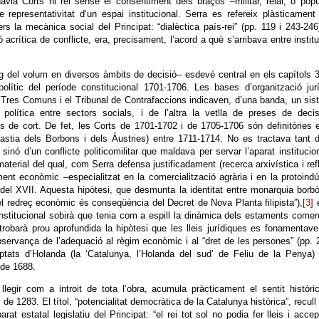
avia Corts ni rei sense el consentiment dels braços –militar, reial, o popu
 representativitat d’un espai institucional. Serra es refereix plàsticament
 la mecànica social del Principat: “dialèctica país-rei” (pp. 119 i 243-246
 acrítica de conflicte, era, precisament, l’acord a què s’arribava entre institu
larg del volum en diversos àmbits de decisió– esdevé central en els capítols 
olític del període constitucional 1701-1706. Les bases d’organització jur
s Tres Comuns i el Tribunal de Contrafaccions indicaven, d’una banda, un si
ó política entre sectors socials, i de l’altra la vetlla de preses de deci
ls de cort. De fet, les Corts de 1701-1702 i de 1705-1706 són definitòries 
nastia dels Borbons i dels Àustries) entre 1711-1714. No es tractava tant 
 sinó d’un conflicte politicomilitar que maldava per servar l’aparat institucio
material del qual, com Serra defensa justificadament (recerca arxivística i ref
ment econòmic –especialitzat en la comercialització agrària i en la protoindú
el XVII. Aquesta hipòtesi, que desmunta la identitat entre monarquia borb
“el redreç econòmic és conseqüència del Decret de Nova Planta filipista”),
[3]
é
stitucional sobirà que tenia com a espill la dinàmica dels estaments comer
trobarà prou aprofundida la hipòtesi que les lleis jurídiques es fonamentav
observança de l’adequació al règim econòmic i al “dret de les persones” (pp. 
eptats d’Holanda (la ‘Catalunya, l’Holanda del sud’ de Feliu de la Penya)
 de 1688.
legir com a introit de tota l’obra, acumula pràcticament el sentit històri
de 1283. El títol, “potencialitat democràtica de la Catalunya històrica”, recul
aparat estatal legislatiu del Principat: “el rei tot sol no podia fer lleis i acce