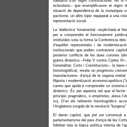
validació d’un règim constitucional. No hi h
eclesiàstic– que exemplificaven el règim de
situació de dependència de la monarquia vers
pactisme, un altre tòpic equiparat a una visió
representació social.
La ‘dialèctica’ fonamental –explicitada al l
per a comprendre el funcionament juridicop
instituïdes sota la forma la Conferència del
d’equilibri representatiu i de modernitzaci
institucionals que podien contravenir capíto
posterior conflicte de les dues corones (di
guerra dinàstica –Felip V contra Carles III–,
Generalitat, Corts i Constitucions–, la base 
historiogràfica), revela un progressiu creixe
manufacturera– d’ençà de la segona meitat d
filipista i modernització economicopolítica (
carreu que ajuda a comprendre un sistema in
dinàmics. És per aquesta raó que el lector 
principis pragmàtics, o empiristes, atesa l’
ss). D’on els referents histotiogràfics acc
l’Anglaterra sorgida de la revolució “burgesa”
El darrer capítol, que pot ser començat a l
parlamentarisme del país d’ençà de les Corts 
fidelitat tota la lògica política interna de l’