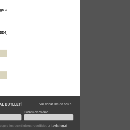
lgo a
1804,
vull donar-me de baixa
AL BUTLLETÍ
Correu electrònic
ccepto les condicions recollides a l'
avís legal