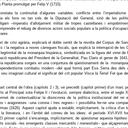
 Planta promulgat per Felip V (1715).
stata la continuïtat d’algunes variables: conflicte entre l’imperialisme
ia els fons no tan sols de la Diputació del General, sinó de les políti
ligam –imperatiu d’allotjament militar de tropes castellanes i empobrime
prendre el rebuig de diversos actors socials populars a la política d’ocupac
vares
.
xt de crisi agrària, explicarà el doble sentit de la revolta del Corpus de Sa
s i la negativa a noves càrregues fiscals, que explicà la interrupció de les 
legitimitat de la monarquia hispànica, simbolitzada en la figura del virrei de 
ació republicana del President de la Generalitat, Pau Claris el gener de 1641
cia republicana sorgeix en una conjuntura de qüestionament de la monarqui
’independentisme combatiu modern –del qual formà part Eva Serra des dels
seu imaginari cultural el significat del crit popular
Visca la Terra
! Fet que d
 central de l’obra (capítols 2 i 3), ve precedit (capítol primer) d’un marc po
 al Principat sota Felipe II i l’evolució, sempre dialèctica, entre el segle X
t de contextualitzar la disincronia de la política institucional del rei 
es i aragoneses –una corona i tres regnes– i possibilita fer-ne una compa
Armas
(1626). Aquest capítol ajuda a establir, implícitament, la crítica d’un t
 la literatura, i en l’àmbit del conreu de les idees: el període XVI-XVII f
l primer capítol s’encarrega, implícitament, de qüestionar aquesta hipòtesi
rts socials –les emergents classes mercantils i menestrals– que alçapremar