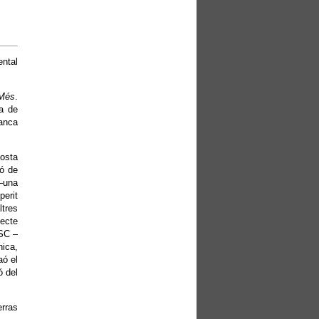
ental
 Més
.
ra de
lanca
posta
ló de
–una
perit
ltres
pecte
PSC –
nica,
aó el
ó del
erras