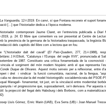
-La Vanguardia,
12-I-2019. En canvi, sí que Fontana reconeix el suport fonam
mació
[…] que l’historiador dedica a l’època moderna.
’historiador contemporani Jaume Claret, en l’entrevista publicada a
Diari
I-2019, p. 24. El llibre que comentem va ser presentat al Centre de Lectu
b la presència de la germana de la historiadora traspassada, la lingüista B
redacció dels capitols del llibre com a lectora que en fou.
e “L’historiador dalt del cavall” (
El Pais-Quadern
, 277, 21-I-1988), res
 britànic J.H.Elliott, “Catalunya i l’Europa del segle XVII”, pronunciada al Sa
 setembre de 1987. Constitueix una crítica fonamentada de la cosmovisió 
 vincula el sorgiment del món modern hispànic amb el que representa l’es
l
Conde Duque de Olivares.
Aquest motiu serveix per a reflexionar, entre d’a
imperi i dret i vindicar la funció comunitària, nacional, de la llengua, “as
tica calia no desvincular-la del model historiogràfic socialdemòcrata del PSOE-
ual Maragall– fonamentat, tot just, en la vinculació entre modernitat borbò
 espanyola i el progressisme que, suposadament, se’n derivava. Per aquesta r
a útil: la projecció del llegat dels Habsburg i dels Borbons, com a materialitzaci
2).
 Josep Lluís Gómez, Enric Marin (UAB), Eva Serra (UB) i Joan Manuel Tress