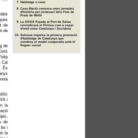
Habitatge o caos
Casa Macià convoca unes jornades
d'història pel centenari dels Fets de
 dels
Prats de Molló
ques
La XXXIX Pujada al Port de Salau
nt de
reivindicarà el Pirineu com a espai
d'unió entre Catalunya i Occitània
ió de
Solsona impulsa la primera promoció
d'habitatge de Catalunya que
combina el model cooperatiu amb el
ng de
lloguer social
Corts
Felip
. Cal
a. És
 anys
enota
lític
VII i
en la
ració
òpic,
ou de
 bo i
en la