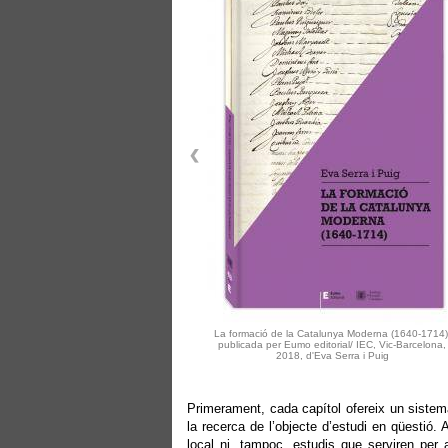
La formació de la Catalunya Moderna (1640-1714)
publicada per Eumo editorial/ IEC, Vic-Barcelona,
2018, d'Eva Serra i Puig
Primerament, cada capítol ofereix un sistemà
la recerca de l’objecte d’estudi en qüestió.
local ni, tampoc, estudis que serviren per a