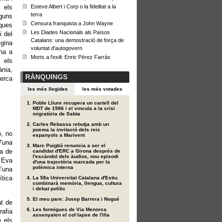
 els
Esteve Albert i Corp o la fidelitat a la
terra
guns
Censura franquista a John Wayne
rques
Les Diades Nacionals als Països
i del
Catalans: una demostració de força de
igina
voluntat d'autogovern
na a
Morts a l'exili: Enric Pérez Farràs
i els
ània,
RÀNQUINGS
cerca
les més llegides
les més votades
Poble Lliure recupera un cartell del
MDT de 1986 i el vincula a la crisi
migratòria de Sabta
Carles Rebassa rebutja amb un
poema la invitació dels reis
ó, no
espanyols a Marivent
d’una
Marc Puigtió renuncia a ser el
a de
candidat d'ERC a Girona després de
l'escàndol dels àudios, nou episodi
a Eva
d'una trajectòria marcada per la
polèmica interna
d’una
ítica
La 58a Universitat Catalana d'Estiu
combinarà memòria, llengua, cultura
i debat polític
El meu pare: Josep Barrera i Nogué
at de
Les formigues de Via Menorca
rafia
assenyalen el col·lapse de l'illa
e els