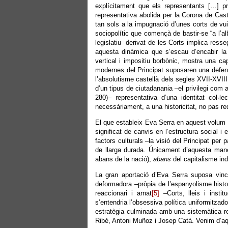
explícitament que els representants […] pre
representativa abolida per la Corona de Cast
tan sols a la impugnació d’unes corts de vui
sociopolític que començà de bastir-se “a l’a
legislatiu derivat de les Corts implica ress
aquesta dinàmica que s’escau d’encabir la f
vertical i impositiu borbònic, mostra una cap
modernes del Principat suposaren una defensa 
l’absolutisme castellà dels segles XVII-XVIII
d’un tipus de ciutadanania –el privilegi com a
280)– representativa d’una identitat col·
necessàriament, a una historicitat, no pas re
El que estableix Eva Serra en aquest volum é
significat de canvis en l’estructura social i 
factors culturals –la visió del Principat per 
de llarga durada. Únicament d’aquesta mane
abans de la nació),
abans
del capitalisme ind
La gran aportació d’Eva Serra suposa vincul
deformadora –pròpia de l’espanyolisme histor
reaccionari i arnat
[5]
–Corts, lleis i instit
s’entendria l’obsessiva política uniformitzado
estratègia culminada amb una sistemàtica rep
Ribé, Antoni Muñoz i Josep