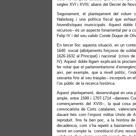
segles XVI i XVIII, abans del Decret de Nova
Segonament, el plantejament del volum con
Habsburg i una política fiscal que exhaur
hisendístiques muncicipals. Aquest doble l
recursos– és un aspecte fonamental per a com
Felip IV i del seu
valido
Conde Duque de Oli
En tercer lloc aquesta situació, en un conte
1640: social (allotjaments forçosos de soldat
1626-1632 al Principat) i nacional (crisis de 
IV). Aquest doble lligam explicarà la proclam
fer notar que el parlamentarisme d’emergèn
així, per exemple, que a nivell polític, l
seixanta fins al seu traspàs– incorporà en el 
l’ús públic de la recerca històrica.
Aquest plantejament, desenvolupat en una part
ample, entre 1599 i 1707-1714 –darreres Corts
començaments del XVIII–, la qual cosa perme
convocatòria de Corts catalanes, valencian
davant fets com l’impost militar
Unión de 
reproduït, fins fa ben poc, a la història de
decadència, com s’ha repetit a bastament. E
tenint en compte la constitució d’uns resso