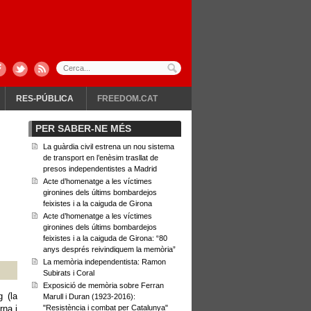
RES-PÚBLICA
FREEDOM.CAT
PER SABER-NE MÉS
La guàrdia civil estrena un nou sistema
de transport en l’enèsim trasllat de
presos independentistes a Madrid
Acte d’homenatge a les víctimes
gironines dels últims bombardejos
feixistes i a la caiguda de Girona
Acte d’homenatge a les víctimes
gironines dels últims bombardejos
feixistes i a la caiguda de Girona: “80
anys després reivindiquem la memòria”
La memòria independentista: Ramon
Subirats i Coral
Exposició de memòria sobre Ferran
g (la
Marull i Duran (1923-2016):
rna i
"Resistència i combat per Catalunya"