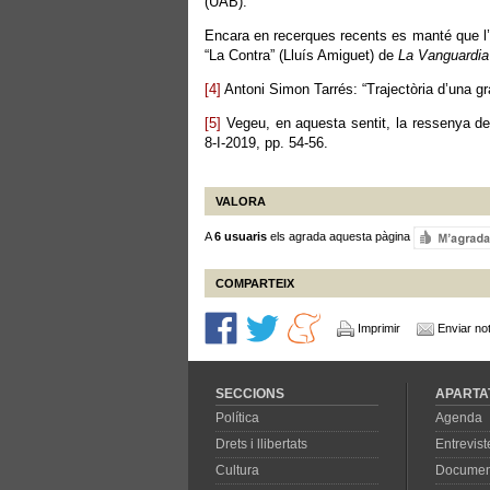
(UAB).
Encara en recerques recents es manté que l’
“La Contra” (Lluís Amiguet) de
La Vanguardia
[4]
Antoni Simon Tarrés: “Trajectòria d’una gr
[5]
Vegeu, en aquesta sentit, la ressenya d
8-I-2019, pp. 54-56.
VALORA
A
6 usuaris
els agrada aquesta pàgina
COMPARTEIX
Imprimir
Enviar not
SECCIONS
APARTA
Política
Agenda
Drets i llibertats
Entrevist
Cultura
Documen