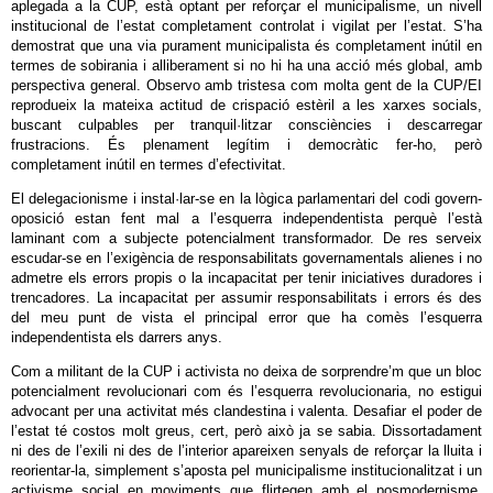
aplegada a la CUP, està optant per reforçar el municipalisme, un nivell
institucional de l’estat completament controlat i vigilat per l’estat. S’ha
demostrat que una via purament municipalista és completament inútil en
termes de sobirania i alliberament si no hi ha una acció més global, amb
perspectiva general. Observo amb tristesa com molta gent de la CUP/EI
reprodueix la mateixa actitud de crispació estèril a les xarxes socials,
buscant culpables per tranquil·litzar consciències i descarregar
frustracions. És plenament legítim i democràtic fer-ho, però
completament inútil en termes d’efectivitat.
El delegacionisme i instal·lar-se en la lògica parlamentari del codi govern-
oposició estan fent mal a l’esquerra independentista perquè l’està
laminant com a subjecte potencialment transformador. De res serveix
escudar-se en l’exigència de responsabilitats governamentals alienes i no
admetre els errors propis o la incapacitat per tenir iniciatives duradores i
trencadores. La incapacitat per assumir responsabilitats i errors és des
del meu punt de vista el principal error que ha comès l’esquerra
independentista els darrers anys.
Com a militant de la CUP i activista no deixa de sorprendre’m que un bloc
potencialment revolucionari com és l’esquerra revolucionaria, no estigui
advocant per una activitat més clandestina i valenta. Desafiar el poder de
l’estat té costos molt greus, cert, però això ja se sabia. Dissortadament
ni des de l’exili ni des de l’interior apareixen senyals de reforçar la lluita i
reorientar-la, simplement s’aposta pel municipalisme institucionalitzat i un
activisme social en moviments que flirtegen amb el posmodernisme,