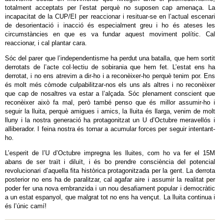
totalment acceptats per l’estat perquè no suposen cap amenaça. La
incapacitat de la CUP/EI per reaccionar i resituar-se en l’actual escenari
de desorientació i inacció és especialment greu i ho és ateses les
circumstàncies en que es va fundar aquest moviment polític. Cal
reaccionar, i cal plantar cara.
Sóc del parer que l’independentisme ha perdut una batalla, que hem sortit
derrotats de l’acte col·lectiu de sobirania que hem fet. L’estat ens ha
derrotat, i no ens atrevim a dir-ho i a reconèixer-ho perquè tenim por. Ens
és molt més còmode culpabilitzar-nos els uns als altres i no reconèixer
que cap de nosaltres va estar a l’alçada. Sóc plenament conscient que
reconèixer això fa mal, però també penso que és millor assumir-ho i
seguir la lluita, perquè amigues i amics, la lluita és llarga, venim de molt
lluny i la nostra generació ha protagonitzat un U d’Octubre meravellós i
alliberador. I feina nostra és tornar a acumular forces per seguir intentant-
ho.
L’esperit de l’U d’Octubre impregna les lluites, com ho va fer el 15M
abans de ser traït i diluït, i és bo prendre consciència del potencial
revolucionari d’aquella fita històrica protagonitzada per la gent. La derrota
posterior no ens ha de paralitzar, cal agafar aire i assumir la realitat per
poder fer una nova embranzida i un nou desafiament popular i democràtic
a un estat espanyol, que malgrat tot no ens ha vençut. La lluita continua i
és l’únic camí!