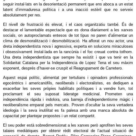
seguir instal·lats en la desorientació permanent que ens aboca a un estat
latent d’immaduresa política i a una inacció estèril que no serveix
absolutament per res.
El nivell de frustració és elevat, i el caos organitzatiu també. És de
destacar el lamentable espectacle que es dona diariament a les xarxes
socials, on autoproclamats entesos de tot tipus no paren d’alimentar un
clima de desmoralització i desmobilització. Ha aflorat un nou actor, una
dreta independentista nova i agressiva, experta en solucions miraculoses
i obsessivament instal·lada en la rancúnia i el foc creuat contra tothom.
Una dreta independentista que sempre ha existit i que va tenir en la
Solidaritat Catalana per la Independència de Lopez Tena el seu màxim
exponent, després d’haver-se cruspit el Reagrupament de Carretero.
Aquest espai polític, alimentat per tertulians i opinadors professionals
egocèntrics i americanòfils, neoliberals i electoralistes, es dediquen a
exacerbar les seves pròpies habilitats polítiques i a vendre fum, tot
proclamant el seu suposat lideratge medicinal. Prometen una
independència ràpida i indolora, una barreja d’independentisme màgic i
neoliberalisme emparat pels mercats. Proven d’ocultar la seva vertadera
ideologia i la seva inutilitat es fa palesa amb una manca absoluta de
capacitat per plantejar propostes i un relat compartit.
El seu poder està sobredimensionat a les xarxes però aprofiten les seves
talaies mediàtiques per obtenir rèdit electoral de l’actual situació de