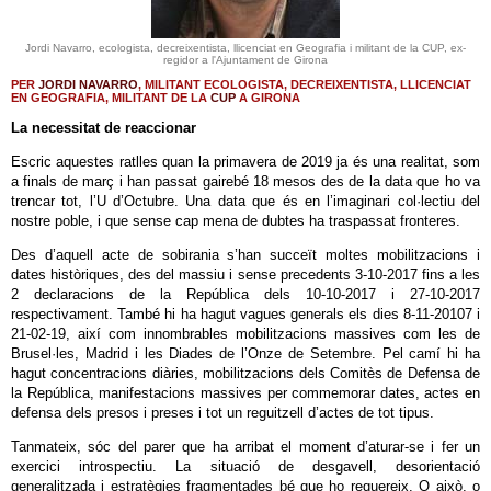
Jordi Navarro, ecologista, decreixentista, llicenciat en Geografia i militant de la CUP, ex-
regidor a l'Ajuntament de Girona
PER
JORDI NAVARRO
, MILITANT ECOLOGISTA, DECREIXENTISTA, LLICENCIAT
EN GEOGRAFIA, MILITANT DE LA
CUP
A GIRONA
La necessitat de reaccionar
Escric aquestes ratlles quan la primavera de 2019 ja és una realitat, som
a finals de març i han passat gairebé 18 mesos des de la data que ho va
trencar tot, l’U d’Octubre. Una data que és en l’imaginari col·lectiu del
nostre poble, i que sense cap mena de dubtes ha traspassat fronteres.
Des d’aquell acte de sobirania s’han succeït moltes mobilitzacions i
dates històriques, des del massiu i sense precedents 3-10-2017 fins a les
2 declaracions de la República dels 10-10-2017 i 27-10-2017
respectivament. També hi ha hagut vagues generals els dies 8-11-20107 i
21-02-19, així com innombrables mobilitzacions massives com les de
Brusel·les, Madrid i les Diades de l’Onze de Setembre. Pel camí hi ha
hagut concentracions diàries, mobilitzacions dels Comitès de Defensa de
la República, manifestacions massives per commemorar dates, actes en
defensa dels presos i preses i tot un reguitzell d’actes de tot tipus.
Tanmateix, sóc del parer que ha arribat el moment d’aturar-se i fer un
exercici introspectiu. La situació de desgavell, desorientació
generalitzada i estratègies fragmentades bé que ho requereix. O això, o