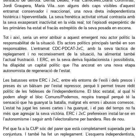
sensació de derrota. Bernat Dedéu, Pilar Carreceles,Diana Corominas,
Jordi Graupera, Maria Vila...son alguns dels caps visibles d’aquest
entramat conservador i reaccionari, una nova dreta independentista
histèrica i hiperventilada. La seva frenètica activitat virtual contrasta amb
la seva exasperant inactivitat en la vida real; tot l’episodi esperpèntic de
les primàries ha estat el fracàs estrepitós de la seva posada en escena.
Tot i així, seria un error atribuir a aquest emergent nou actor polític la
responsabilitat de la situació. Els actors polítics principals també en son
responsables. L’entramat CDC-PDCAT-JxC, amb la seva tàctica de
replegament i no reconeixement de la situació, ha alimentat també
l’actual frustració. I ERC, en la seva deriva liquidacionista i possibilista,
ha dilapidat un capital polític que l’ha ancorat en una nova etapa
autonomista de regeneració de l’estat.
Les batusses entre ERC i JxC, entre els entorns de l’exili i dels presos i
preses és un bàlsam per l’estat repressor, perquè li permet treure rèdit
polític de les febleses de l’independentisme. El bloc estatal, al qual hi
podem afegir el bloc Comuns/Podemos, respira tranquil perquè té la
sensació que ha guanyat la batalla, malgrat els errors i abusos comesos.
L’estat ha jugat les seves cartes i ha guanyat, i el pas del temps no fa
més que agreujar la seva victòria. ERC i JxC prefereixen instal·lar-se en
l’autonomisme i seguir amb l’electoralisme per bandera. Res de nou.
Pel que fa a la CUP sóc del parer que està completament superada per la
conjuntura. I també ha fet un replegament. L’esquerra independentista,