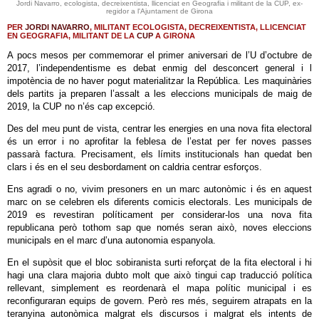
Jordi Navarro, ecologista, decreixentista, llicenciat en Geografia i militant de la CUP, ex-
regidor a l'Ajuntament de Girona
PER
JORDI NAVARRO
, MILITANT ECOLOGISTA, DECREIXENTISTA, LLICENCIAT
EN GEOGRAFIA, MILITANT DE LA
CUP
A GIRONA
A pocs mesos per commemorar el primer aniversari de l’U d’octubre de
2017, l’independentisme es debat enmig del desconcert general i l
impotència de no haver pogut materialitzar la República. Les maquinàries
dels partits ja preparen l’assalt a les eleccions municipals de maig de
2019, la CUP no n’és cap excepció.
Des del meu punt de vista, centrar les energies en una nova fita electoral
és un error i no aprofitar la feblesa de l’estat per fer noves passes
passarà factura. Precisament, els límits institucionals han quedat ben
clars i és en el seu desbordament on caldria centrar esforços.
Ens agradi o no, vivim presoners en un marc autonòmic i és en aquest
marc on se celebren els diferents comicis electorals. Les municipals de
2019 es revestiran políticament per considerar-los una nova fita
republicana però tothom sap que només seran això, noves eleccions
municipals en el marc d’una autonomia espanyola.
En el supòsit que el bloc sobiranista surti reforçat de la fita electoral i hi
hagi una clara majoria dubto molt que això tingui cap traducció política
rellevant, simplement es reordenarà el mapa polític municipal i es
reconfiguraran equips de govern. Però res més, seguirem atrapats en la
teranyina autonòmica malgrat els discursos i malgrat els intents de