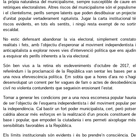
la pròpia naturalesa del municipalisme, sempre susceptible de caure en
retòriques electoralistes. Altres riscos del municipalisme són el populisme
i el clientelisme, perills sempre latents que poden desdibuixar un projecte
d’unitat popular vertaderament rupturista. Jugar la carta institucional té
riscos evidents, en tots els sentits, i ningú resta exempt de no sortir
escaldat.
No estic defensant abandonar la via electoral, simplement constato
realitats i fets, amb l’objectiu d’esperonar al moviment independentista i
anticapitalista a explorar noves vies d’intervenció política que ens ajudin
a esquivar els perills inherents a la via electoral.
Són ben vius a la retina els esdeveniments d’octubre de 2017, el
referèndum i la proclamació de la República van sentar les bases per a
una nova efervescència política. Em sobta que a hores d’ara no s’hagi
desenvolupat un corrent per fer vagues de fam o actes de desobediència
civil no violenta contundents que segueixin erosionant l’estat.
Tornar a generar les condicions per a una nova escomesa popular hauria
de ser l’objectiu de l’esquerra independentista i del moviment popular per
la independència. Cal bastir un fort poder municipalista, cert, però potser
caldria abocar més esforços en la realització d’un procés constituent de
base i popular, que empoderi la ciutadania i ens permeti aixoplugar més
sensibilitats favorables a la República.
Els límits institucionals són evidents i és bo prendre’n consciència. De