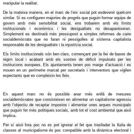
manipular la realitat.
De la mateixa manera, en el marc de l’eix social pot esdevenir quelcom
similar. Si es configuren majories de progrés que puguin formar equips de
govern amb més sensibilitat social, ens trobarem amb els límits
institucionals i econòmics i les desigualtats no desapareixeran.
Simplement es destinarà més pressupost a simples reformes de caire
socialdemòcrata que no faran ni pessigolles al sistema capitalista
responsable de les desigualtats i la injustícia social.
Els límits institucionals són ben clars, començant per la llei de bases de
règim local i acabant amb els sostres de dèficit impulsats per les
institucions europees. Els ajuntaments tenen poc marge d’actuació i es
mouen en un perímetre marcat per secretaris i interventors que vigilen
expectants que es compleixin les lleis.
En aquest marc no és possible anar més enllà de mesures
socialdemòcrates que consisteixen en alimentar un capitalisme agressiu
amb l’objectiu de recaptar impostos i alimentar unes arques municipals
que puguin fer més politiques socials, amb tot el cost ambiental que això
implica.
Per si això fora poc no es pot ignorar el fet que traslladar la lluita de
classes al municipalisme és poc compatible amb la dinàmica electoral i