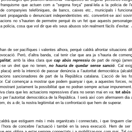
 franquisme que actuen com a "segona força" paral·lela a la policia de l'
 de companyies telefòniques, de bancs, caixes etc., municipals i funciona
tirant propaganda o denunciant independentistes etc. convertint-se així sovi
tuacions no s’haurien de permetre perquè és un fet que aquests personatg
la policia, cosa que vol dir que els seus abusos són realment fàcils d’evitar
an de ser pacífiques i valentes alhora, perquè caldrà afrontar situacions dif
ocació. Però, d’altra banda, cal tenir clar que ara ja s’hauria de comen
alitat
, amb la idea clara que
cap abús repressiu
de part de ningú (arre
uint-se un dret que no tenen,
no
hauria de quedar sense sanció
. Cal exig
 placa) amb la intenció de passar denúncia a l’autoritat democràtica (alcal
uacions sancionadores de part de la República catalana. L’acció de les f
r por. Cal començar a mostrar que podem guanyar i que, a aquestes forces, n
t mostrant justament la possibilitat que no podran sempre actuar impunement
va clara que les actuacions repressives d’ara no seran mai en va:
t
ot abús 
 o per l’autoritat democràtica de la República. I serà així com afermarem dia 
quem, és a dir, la nostra legitimitat en la confrontació que hem de superar.
 caldrà que estiguem més i més organitzats i connectats, i que tinguem cla
 a l’hora de concebre l’actuació i també en la seva execució. Hem de ser
ue ens obliga a estar sempre connectats i a mobilitzar-nos com mai. Tal c