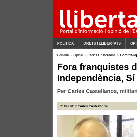
POLÍTICA
DRETS I LLIBERTATS
OPI
Portada
Opinió
Carles Castellanos
Fora franq
Fora franquistes d
Independència, Sí 
Per Carles Castellanos, militan
21/09/2017
Carles Castellanos