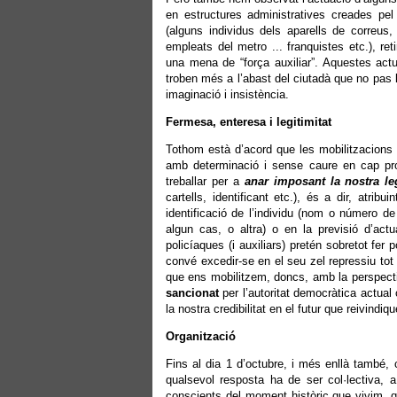
en estructures administratives creades pel
(alguns individus dels aparells de correus,
empleats del metro ... franquistes etc.), re
una mena de “força auxiliar”. Aquestes ac
troben més a l’abast del ciutadà que no pas 
imaginació i insistència.
Fermesa, enteresa i legitimitat
Tothom està d’acord que les mobilitzacions h
amb determinació i sense caure en cap prov
treballar per a
anar imposant la nostra leg
cartells, identificant etc.), és a dir, atrib
identificació de l’individu (nom o número de
algun cas, o altra) o en la previsió d’act
policíaques (i auxiliars) pretén sobretot fe
convé excedir-se en el seu zel repressiu to
que ens mobilitzem, doncs, amb la perspecti
sancionat
per l’autoritat democràtica actual
la nostra credibilitat en el futur que reivindi
Organització
Fins al dia 1 d’octubre, i més enllà també,
qualsevol resposta ha de ser col·lectiva,
conscients del moment històric que vivim, q