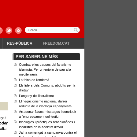
RES-PÚBLICA
FREEDOM.CAT
PER SABER-NE MÉS
Combatre les causes del fanatisme
islamista. Per un entorn de pau a la
mediterrània
La feina de l’endemà
Els líders dels Comuns, abduïts per la
dreta?
L’engany del liberalisme
El negacionisme nacional, darrer
reducte de la ideologia espanyolista
Arraconar falsos missatges i contribuir
a l'engrescament col·lectiu
yol,
Ideologies i pràctiques reaccionàries i
oder
idealistes en la societat d’avui
altat
Ja ha començat la campanya contra el