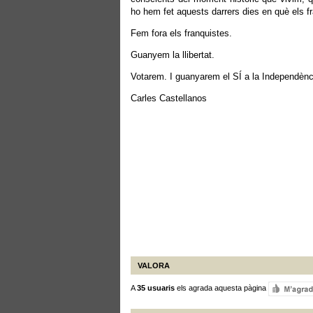
ho hem fet aquests darrers dies en què els fr
Fem fora els franquistes.
Guanyem la llibertat.
Votarem. I guanyarem el SÍ a la Independènc
Carles Castellanos
VALORA
A
35 usuaris
els agrada aquesta pàgina