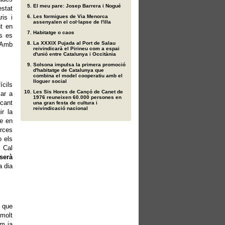
El meu pare: Josep Barrera i Nogué
estat
ris i
Les formigues de Via Menorca
assenyalen el col·lapse de l'illa
nt en
Habitatge o caos
es es
La XXXIX Pujada al Port de Salau
. Amb
reivindicarà el Pirineu com a espai
d'unió entre Catalunya i Occitània
Solsona impulsa la primera promoció
d'habitatge de Catalunya que
combina el model cooperatiu amb el
lloguer social
ícils
Les Sis Hores de Cançó de Canet de
çar a
1976 reuneixen 60.000 persones en
ncant
una gran festa de cultura i
reivindicació nacional
ir la
de en
orces
o els
. Cal
serà
a dia
r que
 molt
om ja