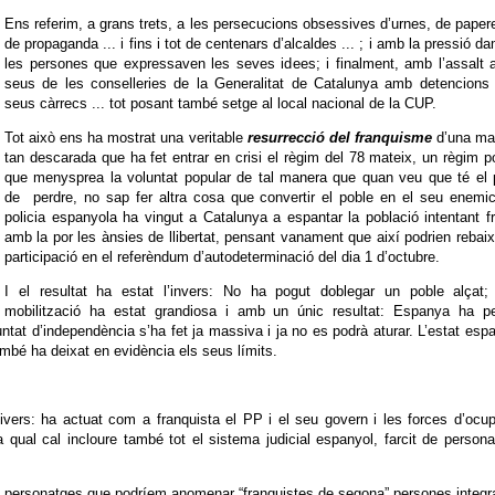
Ens referim, a grans trets, a les persecucions obsessives d’urnes, de paper
de propaganda ... i fins i tot de centenars d’alcaldes ... ; i amb la pressió d
les persones que expressaven les seves idees; i finalment, amb l’assalt 
seus de les conselleries de la Generalitat de Catalunya amb detencions 
seus càrrecs ... tot posant també setge al local nacional de la CUP.
Tot això ens ha mostrat una veritable
resurrecció del franquisme
d’una ma
tan descarada que ha fet entrar en crisi el règim del 78 mateix, un règim po
que menysprea la voluntat popular de tal manera que quan veu que té el p
de perdre, no sap fer altra cosa que convertir el poble en el seu enemi
policia espanyola ha vingut a Catalunya a espantar la població intentant f
amb la por les ànsies de llibertat, pensant vanament que així podrien rebaix
participació en el referèndum d’autodeterminació del dia 1 d’octubre.
I el resultat ha estat l’invers: No ha pogut doblegar un poble alçat; 
mobilització ha estat grandiosa i amb un únic resultat: Espanya ha pe
ntat d’independència s’ha fet ja massiva i ja no es podrà aturar. L’estat esp
ambé ha deixat en evidència els seus límits.
vers: ha actuat com a franquista el PP i el seu govern i les forces d’ocu
 qual cal incloure també tot el sistema judicial espanyol, farcit de person
s personatges que podríem anomenar “franquistes de segona” persones integ