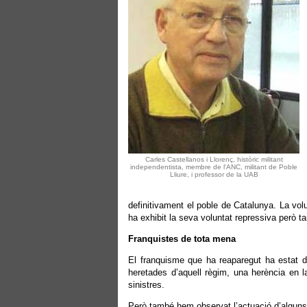
Carles Castellanos i Llorenç, històric militant
independentista, membre de l'ANC, militant de Poble
Lliure, i professor de la UAB
definitivament el poble de Catalunya. La volu
ha exhibit la seva voluntat repressiva però t
Franquistes de tota mena
El franquisme que ha reaparegut ha estat di
heretades d’aquell règim, una herència en la
sinistres.
Però també hem observat l’actuació d’algun