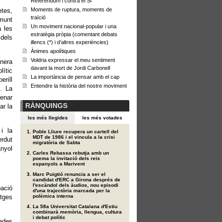
Referèndum i contra el Sí
Moments de ruptura, moments de
etes,
traïció
amunt
Un moviment nacional-popular i una
a les
estratègia pròpia (comentant debats
dels
illencs (*) i d’altres experiències)
Ànimes apolítiques
Voldria expressar el meu sentiment
nera
davant la mort de Jordi Carbonell
lític
La importància de pensar amb el cap
erill
Entendre la història del nostre moviment
c. La
renar
RÀNQUINGS
ar la
les més llegides
les més votades
i la
Poble Lliure recupera un cartell del
MDT de 1986 i el vincula a la crisi
rdut
migratòria de Sabta
anyol
Carles Rebassa rebutja amb un
poema la invitació dels reis
espanyols a Marivent
Marc Puigtió renuncia a ser el
candidat d'ERC a Girona després de
l'escàndol dels àudios, nou episodi
pació
d'una trajectòria marcada per la
atges
polèmica interna
La 58a Universitat Catalana d'Estiu
combinarà memòria, llengua, cultura
i debat polític
rades