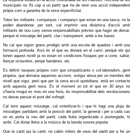
municipals no l'hi cap a un partit que ha de tenir una acció independent
pròpia com a garantia de la seva especificitat.
Totes les militants, companyes i companys que estan en una tasca, no la
poden abandonar, per tant, cal imprimir una dinàmica d'acció amb
militants de nou cuny sense responsabilitats prèvies que hagin de deixar,
perquè el missatge del partit, clar i transparent, arribi a les bases.
No cal que siguin grans prodigis amb una escola de quadres i amb una
formació profunda. Això és el que es donarà en el camí, perquè els qui
tenen aquest nivell ja no estan en condicions físiques per a corre, saltar,
llançar octavetes, penjar banderes, etc.
Es definir tasques pròpies com que simpatitzants o col·laboradors, gent
propera, que demana aquestes accions, estigui atesa per un membre del
nivell que sigui, però que per la seva acció quotidiana, està en contacte
amb aquesta gent nova. És el moment on tot el que en 30 anys no
s'havia mogut es mou en una hora, és responsabilitat dels revolucionaris
no deixar passar el punt del sofregit.
Cal tenir aquest missatge, cal sintetitzar-lo i que hi hagi una pluja de
missatges partidaris amb la posició del partit, la general i per a cada cas
on es porta la veu del partit, cada lluita organitzada o postergada, hi
arribi. Cal donar lletra a la música de la banda sonora popular.
Que la canti qui la canti, no calen milers de veus del partit per a fer un