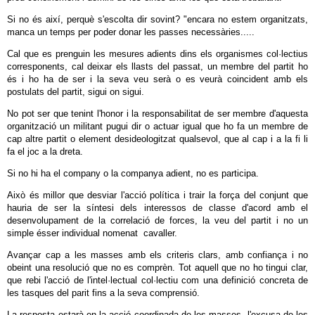
Si no és així, perquè s'escolta dir sovint? "encara no estem organitzats,
manca un temps per poder donar les passes necessàries.....
Cal que es prenguin les mesures adients dins els organismes col·lectius
corresponents, cal deixar els llasts del passat, un membre del partit ho
és i ho ha de ser i la seva veu serà o es veurà coincident amb els
postulats del partit, sigui on sigui.
No pot ser que tenint l'honor i la responsabilitat de ser membre d'aquesta
organització un militant pugui dir o actuar igual que ho fa un membre de
cap altre partit o element desideologitzat qualsevol, que al cap i a la fi li
fa el joc a la dreta.
Si no hi ha el company o la companya adient, no es participa.
Això és millor que desviar l'acció política i trair la força del conjunt que
hauria de ser la síntesi dels interessos de classe d'acord amb el
desenvolupament de la correlació de forces, la veu del partit i no un
simple ésser individual nomenat cavaller.
Avançar cap a les masses amb els criteris clars, amb confiança i no
obeint una resolució que no es comprèn. Tot aquell que no ho tingui clar,
que rebi l'acció de l'intel·lectual col·lectiu com una definició concreta de
les tasques del parit fins a la seva comprensió.
La resposta estarà en la acció coordinada de les masses, l'excusa de les