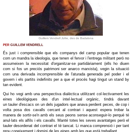
Guillem Vendrell Jofre, des de Badalona
PER
GUILLEM VENDRELL
És just i comprensible que els companys del camp popular que tenen
com un mandra la ideologia, que tenen el fervor i l'entrega militant però no
assumeixen la necessitat d'organitzar-se partidàriament (ells ho diuen
com si fos un preciós patrimoni ser anarco marxista), vegin la situació
com una derivada incomprensible de l'aturada generada pel poder i el
govern i els partits indefinits per a que el procés hagi tingut un stand by
tan evident.
Qui ho vegi amb una perspectiva dialèctica utilitzant col·lectivament les
eines ideològiques des d'un intel·lectual orgànic, tindrà davant
un tauler d'escacs on un dels jugadors que anava perdent peces, de cop i
volta posa dos cavalls cercant al contrari i aquest espera trobar la
manera de sortir-se'n amb els seus peons sense aconseguir-lo perquè té
anul·lats els alfils i els cavalls. Manté totes les seves avantatges però el
tauler desordenat del contrari el té tancat. Li manca comprensió i per tant
prou coneixement i domini de les eines amb les que està treballant.