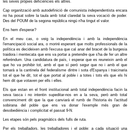
les seves pròpies deficiències els altres.
Cap organització amb autodefinició de comunista independentista encara
no ha posat sobre la taula amb total claredat la seva vocació de poder.
Des del POUM de la segona república ningú n'ha tingut el valor.
Ens hem d'esperar?
En el meu cas, o veig la independència i amb la independència
l'emancipació social ara, o moriré esperant que molts professionals de la
política es decideixen amb l'excusa que cal anar del bracet de la burgesia
traidora i mentecata que ens va portar a pretendre que s'ha de fer un altre
referèndum. Una candidatura de país, i esperar que es reuneixin amb el
que ho va prohibir tot, amb el que sí però segur que no i amb el que
tornarà a la cantinela del federalisme dintre i sota d'Espanya i traicinaria
tot el que he dit, tot el que portat al poble i a totes i tots els que els hi
hem dit que votaven per ells i elles.
Els que estan en el front institucional amb total independència facin la
seva tasca i no intentin supeditar-nos en a la seva, però amb total
convenciment dit que la que canviarà el rumb de l'historia és l'actitud
sobirana del poble que ens va donar l'exemple més gran de
desobediència i complicitat el passat 9-N.
Les etapes són pels pragmàtics dels fulls de ruta.
Per els treballadors, les treballadores i el poble: a cada situació una