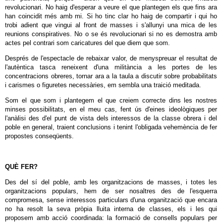
revolucionari. No haig d'esperar a veure el que plantegen els que fins ara
han coincidit més amb mi. Si ho tinc clar ho haig de compartir i qui ho
trobi adient que vingui al front de masses i s'allunyi una mica de les
reunions conspiratives. No o se és revolucionari si no es demostra amb
actes pel contrari som caricatures del que diem que som.
Després de l'espectacle de rebaixar valor, de menyspreuar el resultat de
l'autèntica tasca reneixent d'una militància a les portes de les
concentracions obreres, tornar ara a la taula a discutir sobre probabilitats
i carismes o figuretes necessàries, em sembla una traició meditada.
Som el que som i plantegem el que creiem correcte dins les nostres
minses possibilitats, en el meu cas, fent ús d'eines ideològiques per
l'anàlisi des d'el punt de vista dels interessos de la classe obrera i del
poble en general, traient conclusions i tenint l'obligada vehemència de fer
propostes conseqüents.
QUÈ FER?
Des del sí del poble, amb les organitzacions de masses, i totes les
organitzacions populars, hem de ser nosaltres des de l'esquerra
compromesa, sense interessos particulars d'una organització que encara
no ha resolt la seva pròpia lluita interna de classes, els i les qui
proposem amb acció coordinada: la formació de consells populars per