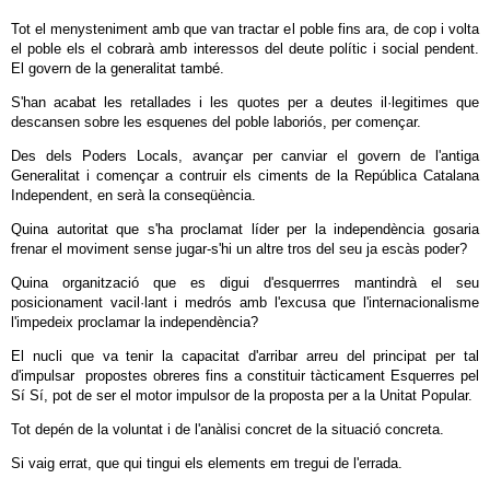
Tot el menysteniment amb que van tractar el poble fins ara, de cop i volta
el poble els el cobrarà amb interessos del deute polític i social pendent.
El govern de la generalitat també.
S'han acabat les retallades i les quotes per a deutes il·legitimes que
descansen sobre les esquenes del poble laboriós, per començar.
Des dels Poders Locals, avançar per canviar el govern de l'antiga
Generalitat i començar a contruir els ciments de la República Catalana
Independent, en serà la conseqüència.
Quina autoritat que s'ha proclamat líder per la independència gosaria
frenar el moviment sense jugar-s'hi un altre tros del seu ja escàs poder?
Quina organització que es digui d'esquerrres mantindrà el seu
posicionament vacil·lant i medrós amb l'excusa que l'internacionalisme
l'impedeix proclamar la independència?
El nucli que va tenir la capacitat d'arribar arreu del principat per tal
d'impulsar propostes obreres fins a constituir tàcticament Esquerres pel
Sí Sí, pot de ser el motor impulsor de la proposta per a la Unitat Popular.
Tot depén de la voluntat i de l'anàlisi concret de la situació concreta.
Si vaig errat, que qui tingui els elements em tregui de l'errada.