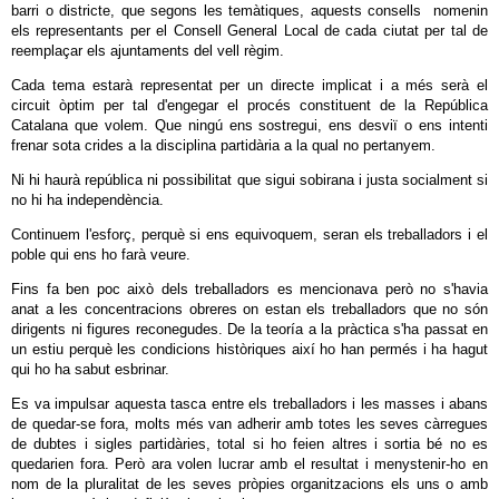
barri o districte, que segons les temàtiques, aquests consells nomenin
els representants per el Consell General Local de cada ciutat per tal de
reemplaçar els ajuntaments del vell règim.
Cada tema estarà representat per un directe implicat i a més serà el
circuit òptim per tal d'engegar el procés constituent de la República
Catalana que volem. Que ningú ens sostregui, ens desviï o ens intenti
frenar sota crides a la disciplina partidària a la qual no pertanyem.
Ni hi haurà república ni possibilitat que sigui sobirana i justa socialment si
no hi ha independència.
Continuem l'esforç, perquè si ens equivoquem, seran els treballadors i el
poble qui ens ho farà veure.
Fins fa ben poc això dels treballadors es mencionava però no s'havia
anat a les concentracions obreres on estan els treballadors que no són
dirigents ni figures reconegudes. De la teoría a la pràctica s'ha passat en
un estiu perquè les condicions històriques així ho han permés i ha hagut
qui ho ha sabut esbrinar.
Es va impulsar aquesta tasca entre els treballadors i les masses i abans
de quedar-se fora, molts més van adherir amb totes les seves càrregues
de dubtes i sigles partidàries, total si ho feien altres i sortia bé no es
quedarien fora. Però ara volen lucrar amb el resultat i menystenir-ho en
nom de la pluralitat de les seves pròpies organitzacions els uns o amb