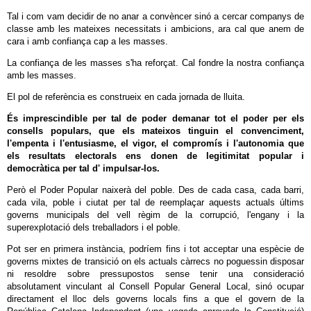
Tal i com vam decidir de no anar a convèncer sinó a cercar companys de
classe amb les mateixes necessitats i ambicions, ara cal que anem de
cara i amb confiança cap a les masses.
La confiança de les masses s'ha reforçat. Cal fondre la nostra confiança
amb les masses.
El pol de referència es construeix en cada jornada de lluita.
És imprescindible per tal de poder demanar tot el poder per els
consells populars, que els mateixos tinguin el convenciment,
l'empenta i l'entusiasme, el vigor, el compromís i l'autonomia que
els resultats electorals ens donen de legitimitat popular i
democràtica per tal d' impulsar-los.
Però el Poder Popular naixerà del poble. Des de cada casa, cada barri,
cada vila, poble i ciutat per tal de reemplaçar aquests actuals últims
governs municipals del vell règim de la corrupció, l'engany i la
superexplotació dels treballadors i el poble.
Pot ser en primera instància, podríem fins i tot acceptar una espècie de
governs mixtes de transició on els actuals càrrecs no poguessin disposar
ni resoldre sobre pressupostos sense tenir una consideració
absolutament vinculant al Consell Popular General Local, sinó ocupar
directament el lloc dels governs locals fins a que el govern de la