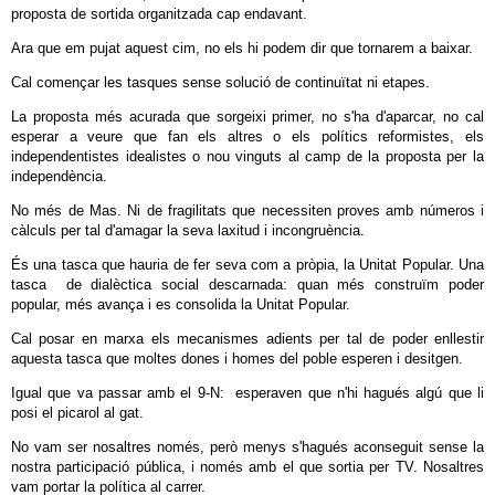
proposta de sortida organitzada cap endavant.
Ara que em pujat aquest cim, no els hi podem dir que tornarem a baixar.
Cal començar les tasques sense solució de continuïtat ni etapes.
La proposta més acurada que sorgeixi primer, no s'ha d'aparcar, no cal
esperar a veure que fan els altres o els polítics reformistes, els
independentistes idealistes o nou vinguts al camp de la proposta per la
independència.
No més de Mas. Ni de fragilitats que necessiten proves amb números i
càlculs per tal d'amagar la seva laxitud i incongruència.
És una tasca que hauria de fer seva com a pròpia, la Unitat Popular. Una
tasca de dialèctica social descarnada: quan més construïm poder
popular, més avança i es consolida la Unitat Popular.
Cal posar en marxa els mecanismes adients per tal de poder enllestir
aquesta tasca que moltes dones i homes del poble esperen i desitgen.
Igual que va passar amb el 9-N: esperaven que n'hi hagués algú que li
posi el picarol al gat.
No vam ser nosaltres només, però menys s'hagués aconseguit sense la
nostra participació pública, i només amb el que sortia per TV. Nosaltres
vam portar la política al carrer.