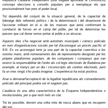
República Catalana Independent (una vegada aprovada la Constitució)
convoqui eleccions a consells populars per a reemplaçar els que
provisionalment han pres el poder local.
Tot dependrà del conjunt de la situació general, de la capacitat de
lideratge dels referents polítics i de la determinació i del dinamisme de
l'accionar militant en el si de les masses que anirà conformant la
correlació de forces en el camp del poble, per tal de determinar les
passes que cal donar sense portar al poble a un atzucac.
Aquests dies s'ha negociat amb autoritats muncipals i càrrecs policials
en nom d'organitzacions socials per tal d'aconseguir un procés pacífic el
9-N. Es va aconseguir tenir ja una part de la capacitat coercitiva a les
nostres mans, amb nomenaments des de representants designats per les
pròpies plataformes populars, de les companyes i companys que van
exercir la responsabilitat de l'ordre als col·legis electorals de Badalona per
exemple, al menys per un dia i circunscripts als centres electorals, però
fa un mes ningú s'ho podia imaginar. L'experiència ha estat positiva.
Anar a demanarl'acceptació de la legalitat republicana als comandaments
policials del principat podria ser el següent pas.
L'audàcia és una altra característica de la Esquerra Independentista o
revolucionària, per a que resti més en clar.
Tot és possible, donem una volta més de rosca abans que es recuperin
del xoc.