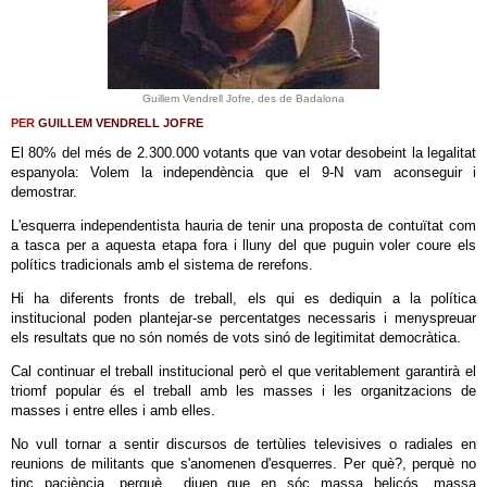
Guillem Vendrell Jofre, des de Badalona
PER
GUILLEM VENDRELL JOFRE
El 80% del més de 2.300.000 votants que van votar desobeint la legalitat
espanyola: Volem la independència que el 9-N vam aconseguir i
demostrar.
L'esquerra independentista hauria de tenir una proposta de contuïtat com
a tasca per a aquesta etapa fora i lluny del que puguin voler coure els
polítics tradicionals amb el sistema de rerefons.
Hi ha diferents fronts de treball, els qui es dediquin a la política
institucional poden plantejar-se percentatges necessaris i menyspreuar
els resultats que no són només de vots sinó de legitimitat democràtica.
Cal continuar el treball institucional però el que veritablement garantirà el
triomf popular és el treball amb les masses i les organitzacions de
masses i entre elles i amb elles.
No vull tornar a sentir discursos de tertùlies televisives o radiales en
reunions de militants que s'anomenen d'esquerres. Per què?, perquè no
tinc paciència, perquè diuen que en sóc massa belicós, massa