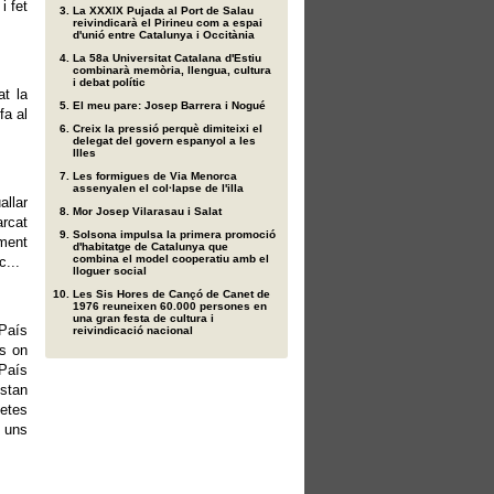
i fet
La XXXIX Pujada al Port de Salau
reivindicarà el Pirineu com a espai
d'unió entre Catalunya i Occitània
La 58a Universitat Catalana d'Estiu
combinarà memòria, llengua, cultura
i debat polític
at la
El meu pare: Josep Barrera i Nogué
fa al
Creix la pressió perquè dimiteixi el
delegat del govern espanyol a les
Illes
Les formigues de Via Menorca
assenyalen el col·lapse de l'illa
llar
Mor Josep Vilarasau i Salat
arcat
Solsona impulsa la primera promoció
ament
d'habitatge de Catalunya que
combina el model cooperatiu amb el
c...
lloguer social
Les Sis Hores de Cançó de Canet de
1976 reuneixen 60.000 persones en
una gran festa de cultura i
 País
reivindicació nacional
ts on
 País
estan
etes
b uns