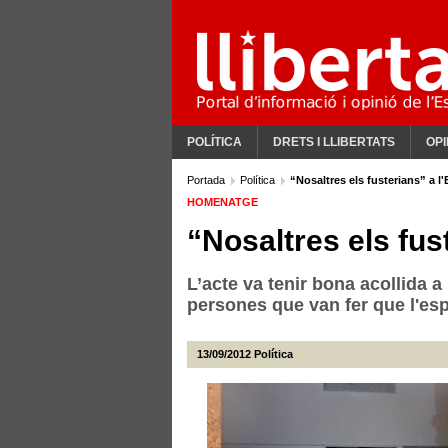
POLÍTICA
DRETS I LLIBERTATS
OPI
Portada
Política
“Nosaltres els fusterians” a l
HOMENATGE
“Nosaltres els fus
L’acte va tenir bona acollida a
persones que van fer que l'esp
13/09/2012
Política