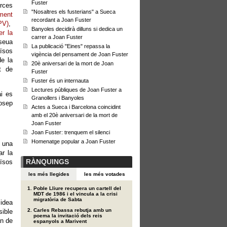
Fuster
rces
"Nosaltres els fusterians" a Sueca
ament
recordant a Joan Fuster
PV)
,
Banyoles decidirà dilluns si dedica un
er la
carrer a Joan Fuster
 seua
La publicació "Eines" repassa la
aïsos
vigència del pensament de Joan Fuster
e la
20è aniversari de la mort de Joan
t de
Fuster
Fuster és un internauta
Lectures públiques de Joan Fuster a
ai es
Granollers i Banyoles
Josep
Actes a Sueca i Barcelona coincidint
amb el 20è aniversari de la mort de
Joan Fuster
Joan Fuster: trenquem el silenci
Homenatge popular a Joan Fuster
t una
ar la
RÀNQUINGS
aïsos
les més llegides
les més votades
Poble Lliure recupera un cartell del
MDT de 1986 i el vincula a la crisi
migratòria de Sabta
 idea
Carles Rebassa rebutja amb un
sible
poema la invitació dels reis
an de
espanyols a Marivent