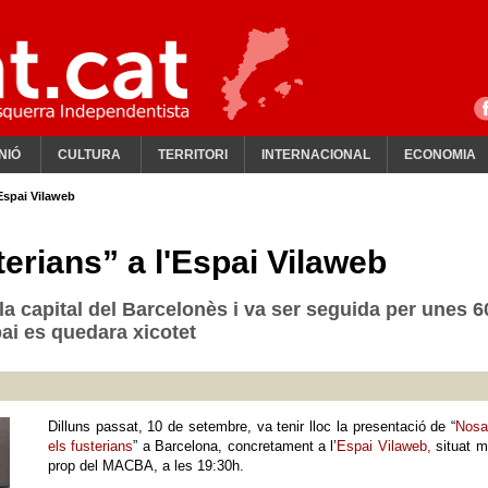
NIÓ
CULTURA
TERRITORI
INTERNACIONAL
ECONOMIA
'Espai Vilaweb
terians” a l'Espai Vilaweb
 la capital del Barcelonès i va ser seguida per unes 6
ai es quedara xicotet
Dilluns passat, 10 de setembre, va tenir lloc la presentació de “
Nosa
els fusterians
” a Barcelona, concretament a l’
Espai Vilaweb,
situat m
prop del MACBA, a les 19:30h.