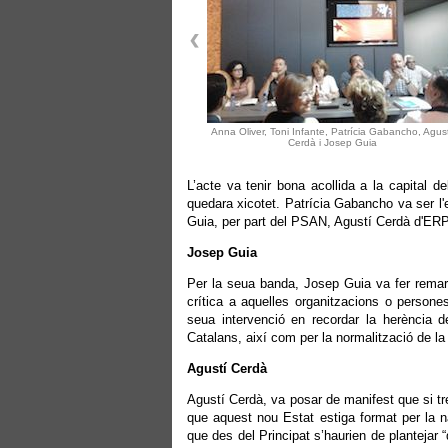
Anna Oliver, Toni Infante, Patrícia Gabancho, Agus
Cerdà i Josep Guia
L’acte va tenir bona acollida a la capital 
quedara xicotet. Patrícia Gabancho va ser l
Guia, per part del PSAN, Agustí Cerdà d'ERPV
Josep Guia
Per la seua banda, Josep Guia va fer remarc
crítica a aquelles organitzacions o persone
seua intervenció en recordar la herència 
Catalans, així com per la normalització de la
Agustí Cerdà
Agustí Cerdà, va posar de manifest que si t
que aquest nou Estat estiga format per la 
que des del Principat s’haurien de plantejar