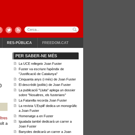
RES-PÚBLICA
FREEDOM.CAT
PER SABER-NE MÉS
La UCE rellegeix Joan Fuster
Fuster va escriure l'apèndix de
"Justificació de Catalunya"
Cinquanta anys (i més) de Joan Fuster
0
El descrèdit (polític) de Joan Fuster
La publicació "Lluita" aplega un dossier
sobre "Nosaltres, els fusterians"
La Fatarella recorda Joan Fuster
La revista ‘L’Espill’ dedica un monogràfic
a Joan Fuster
Homenatge a en Fuster
ltres
Igualada també dedicarà un carrer a
olt a
Joan Fuster
Banyoles dedicarà un carrer a Joan