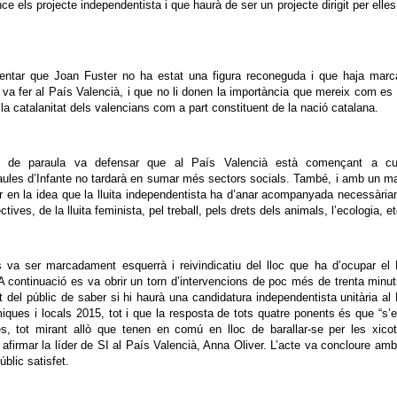
 els projecte independentista i que haurà de ser un projecte dirigit per elles 
mentar que Joan Fuster no ha estat una figura reconeguda i que haja marc
 va fer al País Valencià, i que no li donen la importància que mereix com es 
la catalanitat dels valencians com a part constituent de la nació catalana.
rn de paraula va defensar que al País Valencià està començant a cua
ules d’Infante no tardarà en sumar més sectors socials. També, i amb un m
tir en la idea que la lluita independentista ha d’anar acompanyada necessàri
lectives, de la lluita feminista, pel treball, pels drets dels animals, l’ecologia, et
s va ser marcadament esquerrà i reivindicatiu del lloc que ha d’ocupar el
A continuació es va obrir un torn d’intervencions de poc més de trenta minu
t del públic de saber si hi haurà una candidatura independentista unitària al
ques i locals 2015, tot i que la resposta de tots quatre ponents és que “s’
, tot mirant allò que tenen en comú en lloc de barallar-se per les xicot
afirmar la líder de SI al País Valencià, Anna Oliver. L’acte va concloure am
blic satisfet.