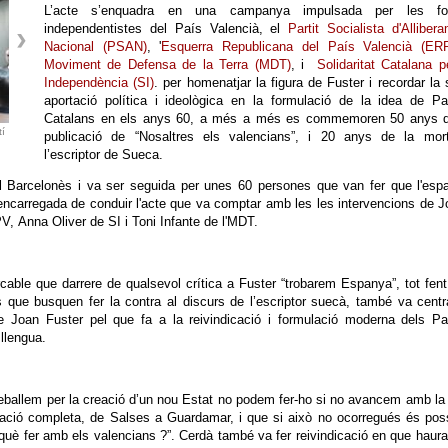
L’acte s’enquadra en una campanya impulsada per les fo
independentistes del País Valencià, el
Partit Socialista d'Alliber
Nacional (PSAN)
, '
Esquerra Republicana del País Valencià (ER
Moviment de Defensa de la Terra (MDT)
, i
Solidaritat Catalana p
Independència (SI)
. per homenatjar la figura de Fuster i recordar la
aportació política i ideològica en la formulació de la idea de P
Catalans en els anys 60, a més a més es commemoren 50 anys d
tí
publicació de “Nosaltres els valencians”, i 20 anys de la mor
l’escriptor de Sueca.
del Barcelonès i va ser seguida per unes 60 persones que van fer que l'esp
'encarregada de conduir l'acte que va comptar amb les les intervencions de 
, Anna Oliver de SI i Toni Infante de l'MDT.
able que darrere de qualsevol crítica a Fuster “trobarem Espanya”, tot fen
s que busquen fer la contra al discurs de l’escriptor suecà, també va centr
de Joan Fuster pel que fa a la reivindicació i formulació moderna dels P
 llengua.
reballem per la creació d’un nou Estat no podem fer-ho si no avancem amb la
nació completa, de Salses a Guardamar, i que si això no ocorregués és pos
 “què fer amb els valencians ?”. Cerdà també va fer reivindicació en que haur