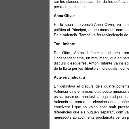
ser les classes populars des de les què avance
per a estes classes.
Anna Oliver
En la seua intervenció Anna Oliver, va la
política al Principat, al seu moment, com ho
País Valencià. També va fer reivindicació de 
Toni Infante
Per últim, Antoni Infante en el seu to
l’independentisme, un moviment, que en para
discurs d’esquerres, Antoni Infante va insis
de la lluita per les llibertats individuals i col·
Acte reivindicatiu
En definitiva el discurs dels quatre ponent
Valencià dins el procés d’autodeterminació. 
es va posar de manifest la inquietud per par
Valencià de cara a les eleccions de autonòmi
coneixent i que no volen anar amb presses
diferències que els puguen separar”, com va 
merescuts aplaudiments proclamats per un pú