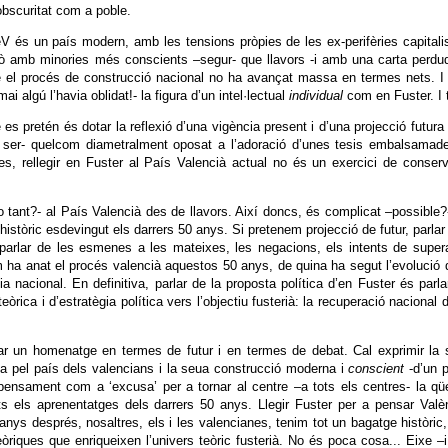
’obscuritat com a poble.
 és un país modern, amb les tensions pròpies de les ex-perifèries capitali
ò amb minories més conscients –segur- que llavors -i amb una carta perdu
ue el procés de construcció nacional no ha avançat massa en termes nets. I
 algú l’havia oblidat!- la figura d’un intel·lectual
individual
com en Fuster. I 
e es pretén és dotar la reflexió d’una vigència present i d’una projecció futur
 ser- quelcom diametralment oposat a l’adoració d’unes tesis embalsamade
les, rellegir en Fuster al País Valencià actual no és un exercici de conser
o tant?- al País Valencià des de llavors. Així doncs, és complicat –possible?
històric esdevingut els darrers 50 anys. Si pretenem projecció de futur, parlar
parlar de les esmenes a les mateixes, les negacions, els intents de super
m ha anat el procés valencià aquestos 50 anys, de quina ha segut l’evolució 
 nacional. En definitiva, parlar de la proposta política d’en Fuster és parla
òrica i d’estratègia política vers l’objectiu fusterià: la recuperació nacional d
jar un homenatge en termes de futur i en termes de debat. Cal exprimir la
a pel país dels valencians i la seua construcció moderna i
conscient
-d’un 
 pensament com a ‘excusa’ per a tornar al centre –a tots els centres- la qü
s els aprenentatges dels darrers 50 anys. Llegir Fuster per a pensar Valè
 anys després, nosaltres, els i les valencianes, tenim tot un bagatge històric
eòriques que enriqueixen l’univers teòric fusterià. No és poca cosa... Eixe –