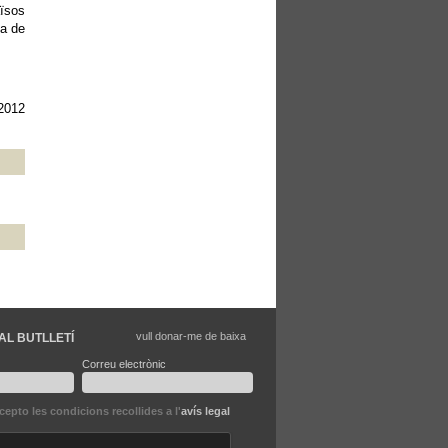
aïsos
va de
 2012
vull donar-me de baixa
AL BUTLLETÍ
Correu electrònic
ccepto les condicions recollides a l'
avís legal