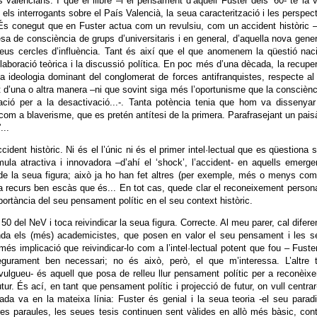
s valencians. I que el llibre –i el pensament d’aquell Fuster dels ’60- té la 
els interrogants sobre el País Valencià, la seua caracterització i les perspec
s conegut que en Fuster actua com un revulsiu, com un accident històric 
sa de consciència de grups d’universitaris i en general, d’aquella nova gene
seus cercles d’influència. Tant és així que el que anomenem la qüestió nac
elaboració teòrica i la discussió política. En poc més d’una dècada, la recupe
a ideologia dominant del conglomerat de forces antifranquistes, respecte al
t d’una o altra manera –ni que sovint siga més l’oportunisme que la consciènc
tació per a la desactivació...-. Tanta potència tenia que hom va dissenya
m com a blaverisme, que es pretén antítesi de la primera. Parafrasejant un pais
...
ident històric. Ni és el l’únic ni és el primer intel·lectual que es qüestiona 
ula atractiva i innovadora –d’ahí el ‘shock’, l’accident- en aquells emerge
de la seua figura; això ja ho han fet altres (per exemple, més o menys com
a recurs ben escàs que és... En tot cas, quede clar el reconeixement person
mportància del seu pensament polític en el seu context històric.
50 del NeV i toca reivindicar la seua figura. Correcte. Al meu parer, cal difere
anda els (més) academicistes, que posen en valor el seu pensament i les 
s implicació que reivindicar-lo com a l’intel·lectual potent que fou – Fuster
segurament ben necessari; no és això, però, el que m’interessa. L’altre 
ulgueu- és aquell que posa de relleu llur pensament polític per a reconèixe
tur. És ací, en tant que pensament polític i projecció de futur, on vull centra
tzada va en la mateixa línia: Fuster és genial i la seua teoria -el seu para
res paraules, les seues tesis continuen sent vàlides en allò més bàsic, con