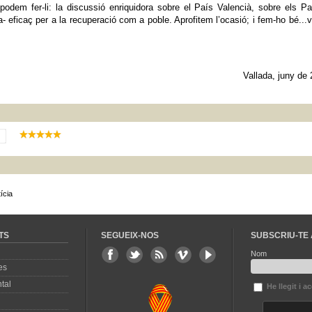
 podem fer-li: la discussió enriquidora sobre el País Valencià, sobre els P
ca- eficaç per a la recuperació com a poble. Aprofitem l’ocasió; i fem-ho bé...
Vallada, juny de
ícia
TS
SEGUEIX-NOS
SUBSCRIU-TE 
Nom
es
tal
He llegit i a