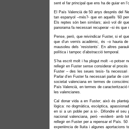
sent el far principal que ens ha de guiar en l
El País Valencià de 50 anys després del NeV
tan espanyol –més?- que en aquells ’60 per
Els reptes són ben similars; això vol dir q
panorama fa necessari recuperar –si és que mai
Pense, però, que reivindicar Fuster, si el qu
que d’un vernís acadèmic, és –o hauria de
mausoleu dels ‘resistents’. En altres parau
política i tampoc d’abstracció temporal.
S’ha escrit molt i ha plogut molt –o potser n
rellegir en Fuster sense considerar el procés 
Fuster – des les seues tesis- fa necessari 
Parlar d’en Fuster fa necessari parlar de co
societat valenciana en termes de consciència
País Valencià, en termes de caracterització te
les valencianes.
Cal donar vida a en Fuster; això és plante
lògica: no dogmàtica, escèptica, apassionad
en si a un poble per a si-. Difondre el seu
nacional valenciana, però –evident- amb tot
rellegir en Fuster per a repensar el País. 50
experiència de lluita i algunes aportacions t