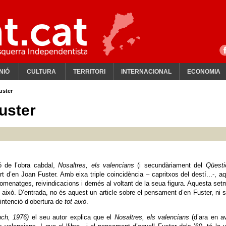
NIÓ
CULTURA
TERRITORI
INTERNACIONAL
ECONOMIA
uster
uster
ó de l’obra cabdal,
Nosaltres, els valencians
(i secundàriament del
Qüesti
 d’en Joan Fuster. Amb eixa triple coincidència – capritxos del destí...-, a
enatges, reivindicacions i demés al voltant de la seua figura. Aquesta se
ot això. D’entrada, no és aquest un article sobre el pensament d’en Fuster, ni 
intenció d’obertura de
tot això
.
uch, 1976)
el seu autor explica que el
Nosaltres, els valencians
(d’ara en a