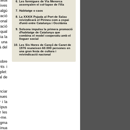
vàlua
Les formigues de Via Menorca
assenyalen el col·lapse de l'illa
tives
–algú
Habitatge o caos
ració
La XXXIX Pujada al Port de Salau
reivindicarà el Pirineu com a espai
ional
d'unió entre Catalunya i Occitània
ració
Solsona impulsa la primera promoció
 qual
d'habitatge de Catalunya que
combina el model cooperatiu amb el
ia la
lloguer social
r una
Les Sis Hores de Cançó de Canet de
à del
1976 reuneixen 60.000 persones en
una gran festa de cultura i
reivindicació nacional
sobre
nts i
plet:
al de
nciar
seues
 i la
tipus
r les
r-me.
digma
tinua