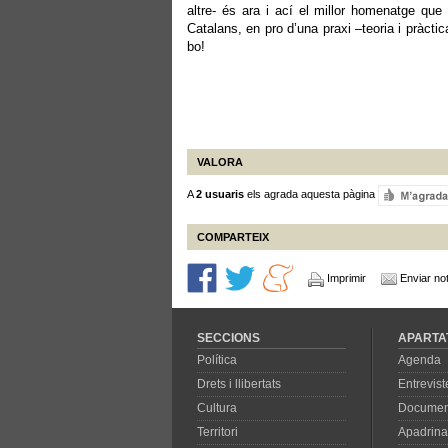
altre- és ara i ací el millor homenatge que
Catalans, en pro d’una praxi –teoria i pràcti
bo!
VALORA
A
2 usuaris
els agrada aquesta pàgina
COMPARTEIX
Imprimir
Enviar not
SECCIONS
APARTA
Política
Agenda
Drets i llibertats
Entrevist
Cultura
Documen
Territori
Apadrina