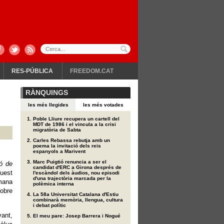
RES-PÚBLICA
FREEDOM.CAT
RÀNQUINGS
les més llegides
les més votades
Poble Lliure recupera un cartell del
MDT de 1986 i el vincula a la crisi
migratòria de Sabta
Carles Rebassa rebutja amb un
poema la invitació dels reis
espanyols a Marivent
Marc Puigtió renuncia a ser el
ó de
candidat d'ERC a Girona després de
quest
l'escàndol dels àudios, nou episodi
d'una trajectòria marcada per la
tmana
polèmica interna
sobre
La 58a Universitat Catalana d'Estiu
combinarà memòria, llengua, cultura
i debat polític
vant,
El meu pare: Josep Barrera i Nogué