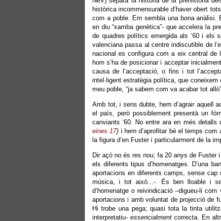
NeV) separa la història de la prehistòria del
històrica incommensurable d’haver obert tots 
com a poble. Em sembla una bona anàlisi. É
en diu “xamba genètica”- que accelera la pre
de quadres polítics emergida als ‘60 i els 
valenciana passa al centre indiscutible de l’
nacional es configura com a eix central de l
hom s’ha de posicionar i acceptar inicialmen
causa de l’acceptació, o fins i tot l’accep
intel·ligent estratègia política, que coneixe
meu poble, “ja sabem com va acabar tot allò”
Amb tot, i sens dubte, hem d’agrair aquell acc
el país, però possiblement presentà un fórm
canviants ‘60. No entre ara en més detalls 
eines 17
)
i hem d’aprofitar bé el temps com 
la figura d’en Fuster i particularment de la i
Dir açò no és res nou; fa 20 anys de Fuster i 
els diferents tipus d’homenatges. D’una b
aportacions en diferents camps, sense cap mé
música, i tot això...-. És ben lloable i 
d’homenatge o reivindicació –digueu-li com v
aportacions i amb voluntat de projecció de fu
Hi trobe una pega; quasi tota la tinta utili
interpretatiu-
essencialment
correcta. En alt