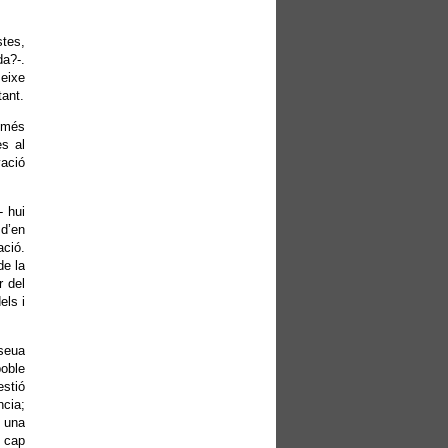
stes,
da?-.
 eixe
tant.
a més
s al
vació
- hui
 d’en
ació.
de la
r del
els i
 seua
poble
estió
ncia;
, una
i cap