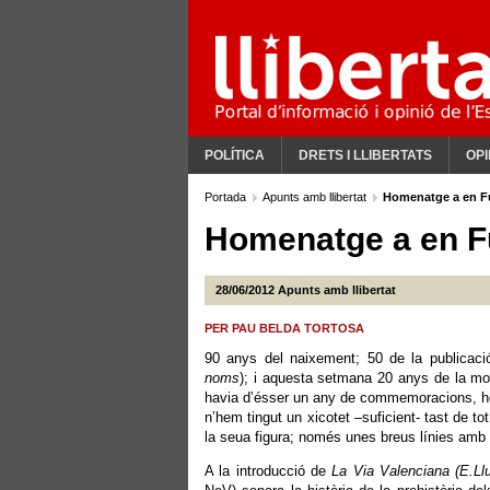
POLÍTICA
DRETS I LLIBERTATS
OPI
Portada
Apunts amb llibertat
Homenatge a en F
Homenatge a en F
28/06/2012
Apunts amb llibertat
PER PAU BELDA TORTOSA
90 anys del naixement; 50 de la publicaci
noms
); i aquesta setmana 20 anys de la mort
havia d’ésser un any de commemoracions, hom
n’hem tingut un xicotet –suficient- tast de t
la seua figura; només unes breus línies amb 
A la introducció de
La Via Valenciana (E.Ll