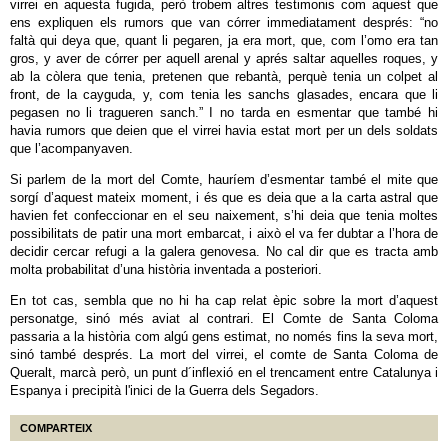
virrei en aquesta fugida, però trobem altres testimonis com aquest que
ens expliquen els rumors que van córrer immediatament després: “no
faltà qui deya que, quant li pegaren, ja era mort, que, com l’omo era tan
gros, y aver de córrer per aquell arenal y aprés saltar aquelles roques, y
ab la còlera que tenia, pretenen que rebantà, perquè tenia un colpet al
front, de la cayguda, y, com tenia les sanchs glasades, encara que li
pegasen no li tragueren sanch.” I no tarda en esmentar que també hi
havia rumors que deien que el virrei havia estat mort per un dels soldats
que l’acompanyaven.
Si parlem de la mort del Comte, hauríem d’esmentar també el mite que
sorgí d’aquest mateix moment, i és que es deia que a la carta astral que
havien fet confeccionar en el seu naixement, s’hi deia que tenia moltes
possibilitats de patir una mort embarcat, i això el va fer dubtar a l’hora de
decidir cercar refugi a la galera genovesa. No cal dir que es tracta amb
molta probabilitat d’una història inventada a posteriori.
En tot cas, sembla que no hi ha cap relat èpic sobre la mort d’aquest
personatge, sinó més aviat al contrari. El Comte de Santa Coloma
passaria a la història com algú gens estimat, no només fins la seva mort,
sinó també després.
La mort del virrei, el comte de Santa Coloma de
Queralt, marcà però, un punt d´inflexió en el trencament entre Catalunya i
Espanya i precipità l'inici de la Guerra dels Segadors.
COMPARTEIX