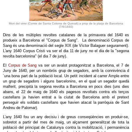
Mort del virrei (Comte de Santa Coloma de Queralt) a prop de la platja de Barcelona
(7/6/1640)
Dins de les múltiples revoltes catalanes de la primavera del 1640 es
produeix a Barcelona el "Corpus de Sang". La denominació Corpus de
Sang és una denominació del segle XIX (de Víctor Balaguer segurament).
L'any 1640 Corpus Cristi va ser el dia 11 de juny no el dia de la "segona
revolta barcelonina" (el dia 7 de juny).
El
Corpus de Sang
va ser un avalot protagonitzat a Barcelona, el 7 de
Juny de 1640, per un nombrós grup de segadors, amb la connivència d
´una bona part de la població local. Un petit incident al carrer Ample entre
un grup de segadors i alguns barcelonins, en el qual un segador quedà
malferit, precipità la segona revolta a Barcelona en pocs dies (uns dies
abans, el 22 de maig de 1640 els pagesos revoltats contra els terços
castellans ja havien entrat a la ciutat de Barcelona amb el pretext
perseguir els soldats castellans que havien atacat la parròquia de Sant
Andreu de Palomar).
L’any 1640 fou un any decisiu i de greus conseqüències en produir-se,
sobretot a partir del mes de maig, un alçament generalitzat de tota la
població del principat de Catalunya contra la mobilització, i permanència