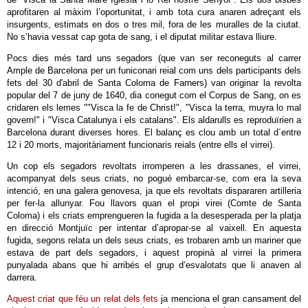
aprofitaren al màxim l’oportunitat, i amb tota cura anaren adreçant els
insurgents, estimats en dos o tres mil, fora de les muralles de la ciutat.
No s’havia vessat cap gota de sang, i el diputat militar estava lliure.
Pocs dies més tard uns segadors (que van ser reconeguts al carrer
Ample de Barcelona per un funiconari reial com uns dels participants dels
fets del 30 d'abril de Santa Coloma de Farners) van originar la revolta
popular del 7 de juny de 1640, dia conegut com el Corpus de Sang, on es
cridaren els lemes ""Visca la fe de Christ!", "Visca la terra, muyra lo mal
govern!" i "Visca Catalunya i els catalans". Els aldarulls es reproduïrien a
Barcelona durant diverses hores. El balanç es clou amb un total d´entre
12 i 20 morts, majoritàriament funcionaris reials (entre ells el virrei).
Un cop els segadors revoltats irromperen a les drassanes, el virrei,
acompanyat dels seus criats, no pogué embarcar-se, com era la seva
intenció, en una galera genovesa, ja que els revoltats dispararen artilleria
per fer-la allunyar. Fou llavors quan el propi virei (Comte de Santa
Coloma) i els criats emprengueren la fugida a la desesperada per la platja
en direcció Montjuïc per intentar d’apropar-se al vaixell. En aquesta
fugida, segons relata un dels seus criats, es trobaren amb un mariner que
estava de part dels segadors, i aquest propinà al virrei la primera
punyalada abans que hi arribés el grup d’esvalotats que li anaven al
darrera.
Aquest criat que féu un relat dels fets
ja menciona el gran cansament del