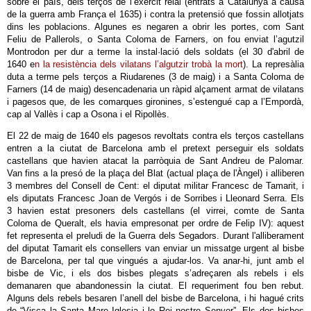
sobre el país, dels terços de l’exèrcit reial (entrats a Catalunya a causa
de la guerra amb França el 1635) i contra la pretensió que fossin allotjats
dins les poblacions. Algunes es negaren a obrir les portes, com Sant
Feliu de Pallerols, o Santa Coloma de Farners, on fou enviat l’agutzil
Montrodon per dur a terme la instal·lació dels soldats (el 30 d'abril de
1640 e
n la resistència dels vilatans l’algutzir trobà la mort
). La represàlia
duta a terme pels terços a Riudarenes (3 de maig) i a Santa Coloma de
Farners (14 de maig) desencadenaria un ràpid alçament armat de vilatans
i pagesos que, de les comarques gironines, s’estengué cap a l’Empordà,
cap al Vallès i cap a Osona i el Ripollès.
El 22 de maig de 1640 els pagesos revoltats contra els terços castellans
entren a la ciutat de Barcelona amb el pretext perseguir els soldats
castellans que havien atacat la parròquia de Sant Andreu de Palomar.
Van fins a la presó de la plaça del Blat (actual plaça de l'Àngel) i alliberen
3 membres del Consell de Cent: el diputat militar Francesc de Tamarit, i
els diputats Francesc Joan de Vergós i de Sorribes i Lleonard Serra. Els
3 havien estat presoners dels castellans (el virrei, comte de Santa
Coloma de Queralt, els havia empresonat per ordre de Felip IV): aquest
fet representa el preludi de la Guerra dels Segadors. Durant l'alliberament
del diputat Tamarit els consellers van enviar un missatge urgent al bisbe
de Barcelona, per tal que vingués a ajudar-los. Va anar-hi, junt amb el
bisbe de Vic, i els dos bisbes plegats s’adreçaren als rebels i els
demanaren que abandonessin la ciutat. El requeriment fou ben rebut.
Alguns dels rebels besaren l’anell del bisbe de Barcelona, i hi hagué crits
de “Visca la Santa Mare Iglesia i lo Rei nostre Senyor”. Els dos bisbes