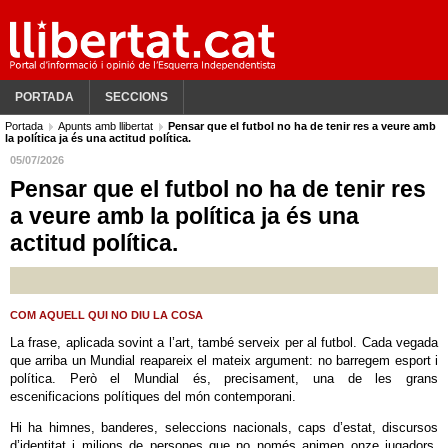
PORTADA
SECCIONS
Portada
Apunts amb llibertat
Pensar que el futbol no ha de tenir res a veure amb
la política ja és una actitud política.
05/07/2026
Pensar que el futbol no ha de tenir res
a veure amb la política ja és una
actitud política.
COM AQUELL QUI NO DIU LA COSA
La frase, aplicada sovint a l’art, també serveix per al futbol. Cada vegada
que arriba un Mundial reapareix el mateix argument: no barregem esport i
política. Però el Mundial és, precisament, una de les grans
escenificacions polítiques del món contemporani.
Hi ha himnes, banderes, seleccions nacionals, caps d’estat, discursos
d’identitat i milions de persones que no només animen onze jugadors,