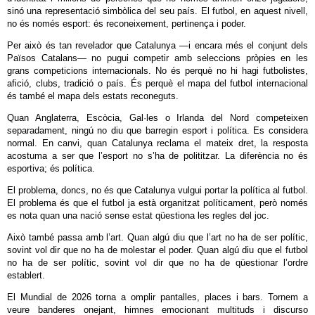
sinó una representació simbòlica del seu país. El futbol, en aquest nivell,
no és només esport: és reconeixement, pertinença i poder.
Per això és tan revelador que Catalunya —i encara més el conjunt dels
Països Catalans— no pugui competir amb seleccions pròpies en les
grans competicions internacionals. No és perquè no hi hagi futbolistes,
afició, clubs, tradició o país. És perquè el mapa del futbol internacional
és també el mapa dels estats reconeguts.
Quan Anglaterra, Escòcia, Gal·les o Irlanda del Nord competeixen
separadament, ningú no diu que barregin esport i política. Es considera
normal. En canvi, quan Catalunya reclama el mateix dret, la resposta
acostuma a ser que l’esport no s’ha de polititzar. La diferència no és
esportiva; és política.
El problema, doncs, no és que Catalunya vulgui portar la política al futbol.
El problema és que el futbol ja està organitzat políticament, però només
es nota quan una nació sense estat qüestiona les regles del joc.
Això també passa amb l’art. Quan algú diu que l’art no ha de ser polític,
sovint vol dir que no ha de molestar el poder. Quan algú diu que el futbol
no ha de ser polític, sovint vol dir que no ha de qüestionar l’ordre
establert.
El Mundial de 2026 torna a omplir pantalles, places i bars. Tornem a
veure banderes onejant, himnes emocionant multituds i discurso