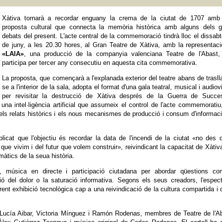
Xàtiva tornarà a recordar enguany la crema de la ciutat de 1707 amb
proposta cultural que connecta la memòria històrica amb alguns dels g
debats del present. L'acte central de la commemoració tindrà lloc el dissab
de juny, a les 20.30 hores, al Gran Teatre de Xàtiva, amb la representac
«LAIA»
, una producció de la companyia valenciana Teatre de l'Abast,
participa per tercer any consecutiu en aquesta cita commemorativa.
La proposta, que començarà a l'explanada exterior del teatre abans de trasll
se a l'interior de la sala, adopta el format d'una gala teatral, musical i audiov
per revisitar la destrucció de Xàtiva després de la Guerra de Succes
 una intel·ligència artificial que assumeix el control de l'acte commemoratiu
 dels relats històrics i els nous mecanismes de producció i consum d'informac
licat que l'objectiu és recordar la data de l'incendi de la ciutat «no des 
 que vivim i del futur que volem construir», reivindicant la capacitat de Xàtiv
àtics de la seua història.
a, música en directe i participació ciutadana per abordar qüestions co
ió del dolor o la saturació informativa. Segons els seus creadors, l'espec
nt exhibició tecnològica cap a una reivindicació de la cultura compartida i 
er Lucía Aibar, Victoria Mínguez i Ramón Rodenas, membres de Teatre de l'A