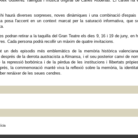
 Àlex Gutiérrez Taengua i música original de Carles Rodenas. El cartell ha 
 haurà diverses sorpreses, noves dinàmiques i una combinació d'espais 
ta posa l'accent en un context marcat per la saturació informativa, que s
ta.
 podran retirar a la taquilla del Gran Teatre els dies 9, 16 i 19 de juny, en h
res. Cada persona podrà recollir un màxim de quatre invitacions.
t un dels episodis més emblemàtics de la memòria històrica valenciana
V després de la derrota austracista a Almansa, i el seu posterior canvi de no
la repressió borbònica i de la pèrdua de les institucions i llibertats pròpie
és, la commemoració manté viva la reflexió sobre la memòria, la identitat
aber renàixer de les seues cendres.
ícia