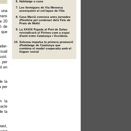
Habitatge o caos
Les formigues de Via Menorca
 una
assenyalen el col·lapse de l'illa
rans
Casa Macià convoca unes jornades
d'història pel centenari dels Fets de
te 20
Prats de Molló
ió de
La XXXIX Pujada al Port de Salau
 que
reivindicarà el Pirineu com a espai
d'unió entre Catalunya i Occitània
Solsona impulsa la primera promoció
d'habitatge de Catalunya que
adar-
combina el model cooperatiu amb el
isual
lloguer social
sió.
, per
ió en
de la
a per
m la
tacle
de la
bast,