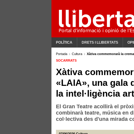
POLÍTICA
DRETS I LLIBERTATS
OPI
Portada
Cultura
Xàtiva commemorarà la crema de
SOCARRATS
Xàtiva commemora
«LAIA», una gala q
la intel·ligència art
El Gran Teatre acollirà el prò
combinarà teatre, música en di
col·lectiva des d'una mirada 
07/06/2026
Cultura