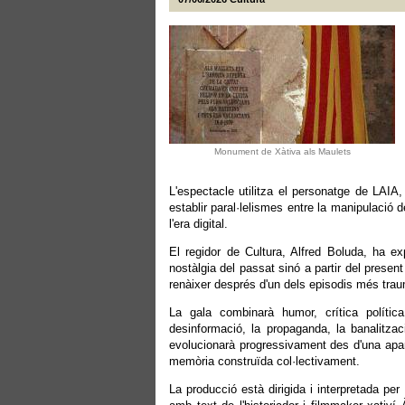
Monument de Xàtiva als Maulets
L'espectacle utilitza el personatge de LAIA,
establir paral·lelismes entre la manipulació
l'era digital.
El regidor de Cultura, Alfred Boluda, ha exp
nostàlgia del passat sinó a partir del present
renàixer després d'un dels episodis més traum
La gala combinarà humor, crítica polític
desinformació, la propaganda, la banalitzac
evolucionarà progressivament des d'una apare
memòria construïda col·lectivament.
La producció està dirigida i interpretada p