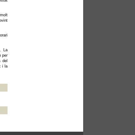
estat
molt
ovint
orari
. La
m per
s del
 i la