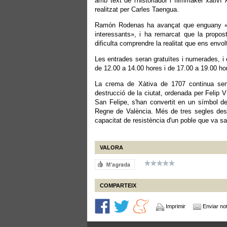
amb text de l'historiador i filmmaker xativí
realitzat per Carles Taengua.
Ramón Rodenas ha avançat que enguany «hi
interessants», i ha remarcat que la propos
dificulta comprendre la realitat que ens envol
Les entrades seran gratuïtes i numerades, i es
de 12.00 a 14.00 hores i de 17.00 a 19.00 ho
La crema de Xàtiva de 1707 continua sen
destrucció de la ciutat, ordenada per Felip 
San Felipe, s'han convertit en un símbol de 
Regne de València. Més de tres segles despr
capacitat de resistència d'un poble que va s
VALORA
COMPARTEIX
Imprimir
Enviar not