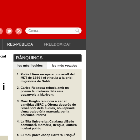
RES-PÚBLICA
FREEDOM.CAT
cial
RÀNQUINGS
les més llegides
les més votades
Poble Lliure recupera un cartell del
MDT de 1986 i el vincula a la crisi
migratòria de Sabta
 i
Carles Rebassa rebutja amb un
poema la invitació dels reis
espanyols a Marivent
Marc Puigtió renuncia a ser el
candidat d'ERC a Girona després de
l'escàndol dels àudios, nou episodi
d'una trajectòria marcada per la
polèmica interna
La 58a Universitat Catalana d'Estiu
combinarà memòria, llengua, cultura
i debat polític
El meu pare: Josep Barrera i Nogué