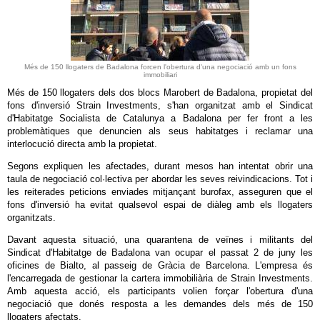
Més de 150 llogaters de Badalona forcen l'obertura d'una negociació amb un fons
immobiliari
Més de 150 llogaters dels dos blocs Marobert de Badalona, propietat del
fons d'inversió Strain Investments, s'han organitzat amb el Sindicat
d'Habitatge Socialista de Catalunya a Badalona per fer front a les
problemàtiques que denuncien als seus habitatges i reclamar una
interlocució directa amb la propietat.
Segons expliquen les afectades, durant mesos han intentat obrir una
taula de negociació col·lectiva per abordar les seves reivindicacions. Tot i
les reiterades peticions enviades mitjançant burofax, asseguren que el
fons d'inversió ha evitat qualsevol espai de diàleg amb els llogaters
organitzats.
Davant aquesta situació, una quarantena de veïnes i militants del
Sindicat d'Habitatge de Badalona van ocupar el passat 2 de juny les
oficines de Bialto, al passeig de Gràcia de Barcelona. L'empresa és
l'encarregada de gestionar la cartera immobiliària de Strain Investments.
Amb aquesta acció, els participants volien forçar l'obertura d'una
negociació que donés resposta a les demandes dels més de 150
llogaters afectats.