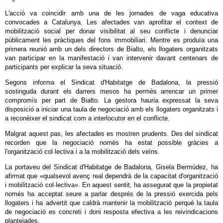
L'acció va coincidir amb una de les jornades de vaga educativa
convocades a Catalunya. Les afectades van aprofitar el context de
mobilització social per donar visibilitat al seu conflicte i denunciar
públicament les pràctiques del fons immobiliari. Mentre es produïa una
primera reunió amb un dels directors de Bialto, els llogaters organitzats
van participar en la manifestació i van intervenir davant centenars de
participants per explicar la seva situació.
Segons informa el Sindicat d'Habitatge de Badalona, la pressió
sostinguda durant els darrers mesos ha permès arrencar un primer
compromís per part de Bialto. La gestora hauria expressat la seva
disposició a iniciar una taula de negociació amb els llogaters organitzats i
a reconèixer el sindicat com a interlocutor en el conflicte.
Malgrat aquest pas, les afectades es mostren prudents. Des del sindicat
recorden que la negociació només ha estat possible gràcies a
l'organització col·lectiva i a la mobilització dels veïns.
La portaveu del Sindicat d'Habitatge de Badalona, Gisela Bermúdez, ha
afirmat que «qualsevol avenç real dependrà de la capacitat d'organització
i mobilització col·lectiva». En aquest sentit, ha assegurat que la propietat
només ha acceptat seure a parlar després de la pressió exercida pels
llogaters i ha advertit que caldrà mantenir la mobilització perquè la taula
de negociació es concreti i doni resposta efectiva a les reivindicacions
plantejades.