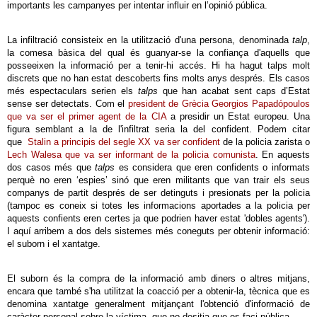
importants les campanyes per intentar influir en l’opinió pública.
La infiltració consisteix en la utilització d'una persona, denominada
talp
,
la comesa bàsica del qual és guanyar-se la confiança d'aquells que
posseeixen la informació per a tenir-hi accés. Hi ha hagut talps molt
discrets que no han estat descoberts fins molts anys després. Els casos
més espectaculars serien els
talps
que han acabat sent caps d’Estat
sense ser detectats. Com el
president de Grècia Georgios Papadópoulos
que va ser el primer agent de la CIA
a presidir un Estat europeu. Una
figura semblant a la de l'infiltrat seria la del confident. Podem citar
que
Stalin a principis del segle XX va ser confident
de la policia zarista o
Lech Walesa que va ser informant de la policia comunista
. En aquests
dos casos més que
talps
es considera que eren confidents o informats
perquè no eren ‘espies’ sinó que eren militants que van trair els seus
companys de partit després de ser detinguts i presionats per la policia
(tampoc es coneix si totes les informacions aportades a la policia per
aquests confients eren certes ja que podrien haver estat 'dobles agents').
I aquí arribem a dos dels sistemes més coneguts per obtenir informació:
el suborn i el xantatge.
El suborn és la compra de la informació amb diners o altres mitjans,
encara que també s'ha utilitzat la coacció per a obtenir-la, tècnica que es
denomina xantatge generalment mitjançant l'obtenció d'informació de
caràcter personal sobre la víctima, que no desitja que es faci pública.