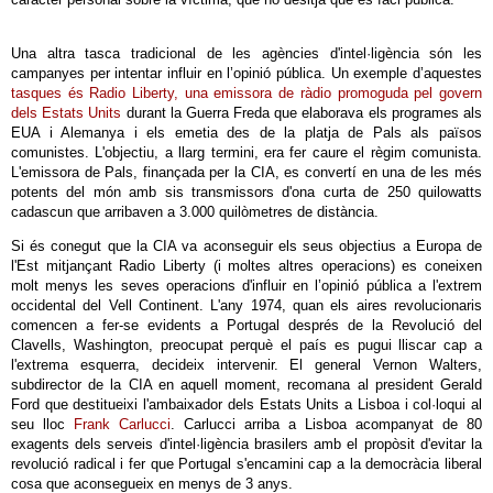
Una altra tasca tradicional de les agències d'intel·ligència són les
campanyes per intentar influir en l’opinió pública. Un exemple d’aquestes
tasques és Radio Liberty, una emissora de ràdio promoguda pel govern
dels Estats Units
durant la Guerra Freda que elaborava els programes als
EUA i Alemanya i els emetia des de la platja de Pals als països
comunistes. L'objectiu, a llarg termini, era fer caure el règim comunista.
L'emissora de Pals, finançada per la CIA, es convertí en una de les més
potents del món amb sis transmissors d'ona curta de 250 quilowatts
cadascun que arribaven a 3.000 quilòmetres de distància.
Si és conegut que la CIA va aconseguir els seus objectius a Europa de
l'Est mitjançant Radio Liberty (i moltes altres operacions) es coneixen
molt menys les seves operacions d'influir en l’opinió pública a l'extrem
occidental del Vell Continent. L'any 1974, quan els aires revolucionaris
comencen a fer-se evidents a Portugal després de la Revolució del
Clavells, Washington, preocupat perquè el país es pugui lliscar cap a
l'extrema esquerra, decideix intervenir. El general Vernon Walters,
subdirector de la CIA en aquell moment, recomana al president Gerald
Ford que destitueixi l'ambaixador dels Estats Units a Lisboa i col·loqui al
seu lloc
Frank Carlucci
. Carlucci arriba a Lisboa acompanyat de 80
exagents dels serveis d'intel·ligència brasilers amb el propòsit d'evitar la
revolució radical i fer que Portugal s'encamini cap a la democràcia liberal
cosa que aconsegueix en menys de 3 anys.