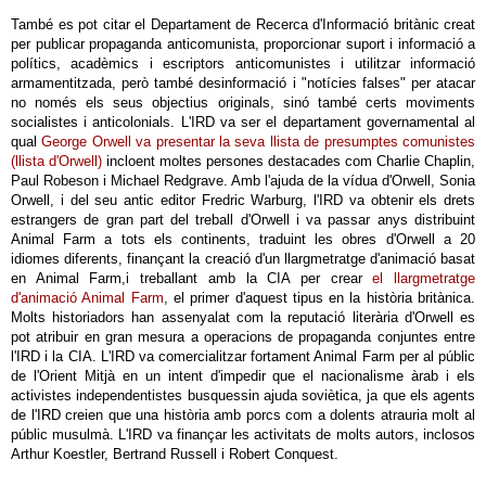
També es pot citar el Departament de Recerca d'Informació britànic creat
per publicar propaganda anticomunista, proporcionar suport i informació a
polítics, acadèmics i escriptors anticomunistes i utilitzar informació
armamentitzada, però també desinformació i "notícies falses" per atacar
no només els seus objectius originals, sinó també certs moviments
socialistes i anticolonials. L'IRD va ser el departament governamental al
qual
George Orwell va presentar la seva llista de presumptes comunistes
(llista d'Orwell)
incloent moltes persones destacades com Charlie Chaplin,
Paul Robeson i Michael Redgrave. Amb l'ajuda de la vídua d'Orwell, Sonia
Orwell, i del seu antic editor Fredric Warburg, l'IRD va obtenir els drets
estrangers de gran part del treball d'Orwell i va passar anys distribuint
Animal Farm a tots els continents, traduint les obres d'Orwell a 20
idiomes diferents, finançant la creació d'un llargmetratge d'animació basat
en Animal Farm,i treballant amb la CIA per crear
el llargmetratge
d'animació Animal Farm
, el primer d'aquest tipus en la història britànica.
Molts historiadors han assenyalat com la reputació literària d'Orwell es
pot atribuir en gran mesura a operacions de propaganda conjuntes entre
l'IRD i la CIA. L'IRD va comercialitzar fortament Animal Farm per al públic
de l'Orient Mitjà en un intent d'impedir que el nacionalisme àrab i els
activistes independentistes busquessin ajuda soviètica, ja que els agents
de l'IRD creien que una història amb porcs com a dolents atrauria molt al
públic musulmà. L'IRD va finançar les activitats de molts autors, inclosos
Arthur Koestler, Bertrand Russell i Robert Conquest.