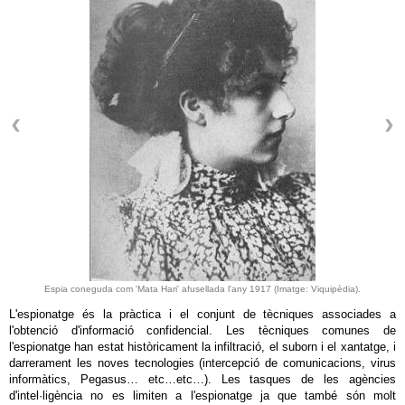
Espia coneguda com 'Mata Hari' afusellada l'any 1917 (Imatge: Viquipèdia).
L'espionatge és la pràctica i el conjunt de tècniques associades a
l'obtenció d'informació confidencial. Les tècniques comunes de
l'espionatge han estat històricament la infiltració, el suborn i el xantatge, i
darrerament les noves tecnologies (intercepció de comunicacions, virus
informàtics, Pegasus… etc…etc…). Les tasques de les agències
d'intel·ligència no es limiten a l'espionatge ja que també són molt