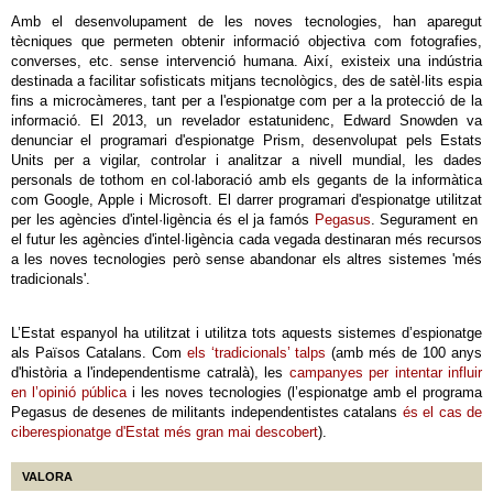
Amb el desenvolupament de les noves tecnologies, han aparegut
tècniques que permeten obtenir informació objectiva com fotografies,
converses, etc. sense intervenció humana. Així, existeix una indústria
destinada a facilitar sofisticats mitjans tecnològics, des de satèl·lits espia
fins a microcàmeres, tant per a l'espionatge com per a la protecció de la
informació. El 2013, un revelador estatunidenc, Edward Snowden va
denunciar el programari d'espionatge Prism, desenvolupat pels Estats
Units per a vigilar, controlar i analitzar a nivell mundial, les dades
personals de tothom en col·laboració amb els gegants de la informàtica
com Google, Apple i Microsoft. El darrer programari d'espionatge utilitzat
per les agències d'intel·ligència és el ja famós
Pegasus
. Segurament en
el futur les agències d'intel·ligència cada vegada destinaran més recursos
a les noves tecnologies però sense abandonar els altres sistemes 'més
tradicionals'.
L’Estat espanyol ha utilitzat i utilitza tots aquests sistemes d’espionatge
als Països Catalans. Com
els ‘tradicionals’ talps
(amb més de 100 anys
d'història a l'independentisme catralà), les
campanyes per intentar influir
en l’opinió pública
i les noves tecnologies (l’espionatge amb el programa
Pegasus de desenes de militants independentistes catalans
és el cas de
ciberespionatge d'Estat més gran mai descobert
).
VALORA